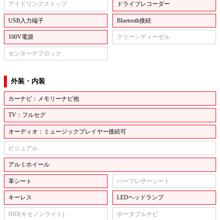
アイドリングストップ
ドライブレコーダー
USB入力端子
Bluetooth接続
100V電源
クリーンディーゼル
センターデフロック
外装・内装
カーナビ：メモリーナビ他
TV：フルセグ
オーディオ：ミュージックプレイヤー接続可
ビジュアル
アルミホイール
革シート
ハーフレザーシート
キーレス
LEDヘッドランプ
HID(キセノンライト)
ポータブルナビ