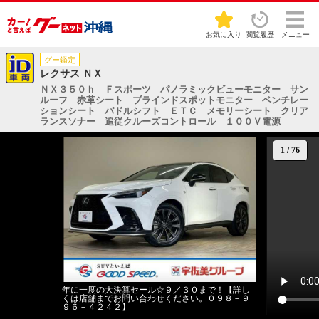
お気に入り
閲覧履歴
メニュー
グー鑑定
レクサス ＮＸ
ＮＸ３５０ｈ Ｆスポーツ パノラミックビューモニター サン
ルーフ 赤革シート ブラインドスポットモニター ベンチレー
ションシート パドルシフト ＥＴＣ メモリーシート クリア
ランスソナー 追従クルーズコントロール １００Ｖ電源
1
/
76
年に一度の大決算セール☆９／３０まで！【詳し
くは店舗までお問い合わせください。０９８－９
９６－４２４２】