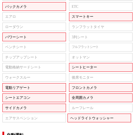
バックカメラ
ETC
エアロ
スマートキー
ローダウン
ランフラットタイヤ
パワーシート
3列シート
ベンチシート
フルフラットシート
チップアップシート
オットマン
電動格納サードシート
シートヒーター
ウォークスルー
後席モニター
電動リアゲート
フロントカメラ
シートエアコン
全周囲カメラ
サイドカメラ
ルーフレール
エアサスペンション
ヘッドライトウォッシャー