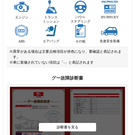
エンジン
トランス
パワー
HV/PHV/EV
ミッション
ステアリング
先進安全装備
エアバッグ
ABS
その他
※異常がある場合は主要点検項目が赤色になり、要確認と表記されま
す。
※車に装備されていない項目は「-」と表記されます
グー故障診断書
診断書を見る