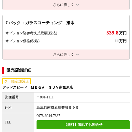
さらに詳しく
Cパック：ガラスコーティング 撥水
539.8
オプション込参考支払総額
(税込)
万円
11万円
オプション価格
(税込)
さらに詳しく
販売店舗詳細
グー鑑定加盟店
グッドスピード ＭＥＧＡ ＳＵＶ南風原店
郵便番号
〒901-1111
住所
島尻郡南風原町兼城５９５
0078-6044-7887
TEL
【無料】電話でお問合せ