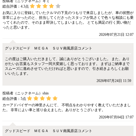
投稿者（ニックネーム）ギミ
総合評価：
4.3
点
お気に入りに登録していたクルマの下見のつもりで来店しましたが、車の状態が
非常によかったのと、担当してくださったスタッフが気さくで色々な相談にも乗
ってくれたので、そのまま即決してしまいました。 とても満足の行く買い物だ
ったと思います。
2026年07月21日 12:07
グッドスピード ＭＥＧＡ ＳＵＶ南風原店コメント
この度はご購入いただきまして、誠にありがとうございました。 また、あり
がたいお言葉もスタッフ一同大変嬉しく思っております。 まずはご納車まで
スムーズに進めさせていただければと思いますので、引き続きよろしくお願
いいたします。
2026年07月24日 11:59
投稿者（ニックネーム）shin
総合評価：
5
点
カーアドバイザーの神里さんにて、 不明点をわかりやすく教えていただきまし
た。 非常によい車と巡り会えました。ありがとうございます。
2026年07月04日 17:07
グッドスピード ＭＥＧＡ ＳＵＶ南風原店コメント