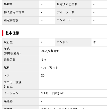
禁煙車
○
登録済未使用車
-
輸入認定中古車
-
ディーラー車
-
鑑定書付き
○
ワンオーナー
-
基本仕様
現行型
○
ハンドル
右
年式
2022(令和4)年
(初年度登録)
乗員定員
５名
燃料
ハイブリッド
ドア
5D
エコカー減税
-
対象車
ミッション
MTモード付きAT
過給器
-