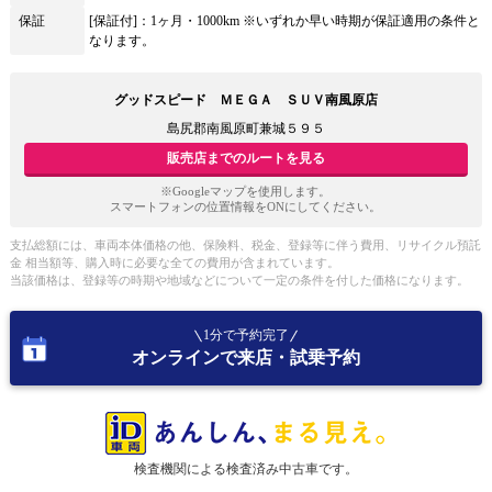
保証
[保証付]：1ヶ月・1000km ※いずれか早い時期が保証適用の条件と
なります。
グッドスピード ＭＥＧＡ ＳＵＶ南風原店
島尻郡南風原町兼城５９５
販売店までのルートを見る
※Googleマップを使用します。
スマートフォンの位置情報をONにしてください。
支払総額には、車両本体価格の他、保険料、税金、登録等に伴う費用、リサイクル預託
金 相当額等、購入時に必要な全ての費用が含まれています。
当該価格は、登録等の時期や地域などについて一定の条件を付した価格になります。
1分で予約完了
オンラインで来店・試乗予約
検査機関による検査済み中古車です。