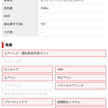
車体色
ホワイトノーヴァガラスフレーク
排気量
2500cc
4WD
-
車台番号下3桁
718
その他
-
装備
エアバッグ：運転席/助手席/サイド
スライドドア
サンルーフ
ABS
エアコン
Wエアコン
リフトアップ
パワーステアリング
ダウンヒルアシストコントロール
パワーウィンドウ
盗難防止システム