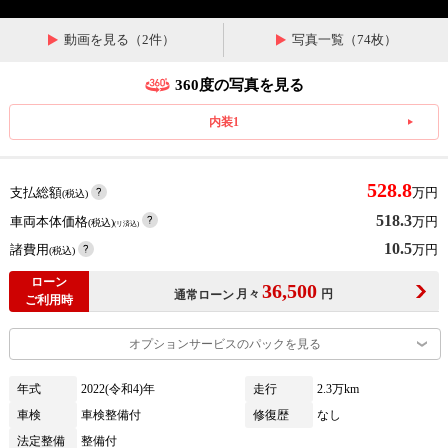
動画を見る（2件）
写真一覧（74枚）
360度の写真を見る
内装1
528.8
支払総額
万円
(税込)
518.3
車両本体価格
万円
(税込)
(リ済込)
10.5
諸費用
万円
(税込)
ローン
36,500
月々
円
通常ローン
ご利用時
オプションサービスのパックを見る
年式
2022(令和4)年
走行
2.3万km
車検
車検整備付
修復歴
なし
法定整備
整備付