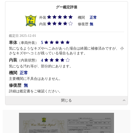
グー鑑定評価
外装
機関
正常
内装
修復歴
無
鑑定日 2025-12-01
車体
5
（車両外装）
気になるようなキズやへこみがあった場合は綺麗に補修済みですが、 小
さなキズやヘコミが残っている場合もあります。
内装
4
（内装状態）
気になる汚れ等が、部分的にあります。
機関
正常
主要機関に不具合はありません。
修復歴
無
詳細は鑑定書をご確認ください。
閉じる