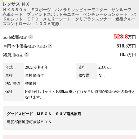
レクサス ＮＸ
ＮＸ３５０ｈ Ｆスポーツ パノラミックビューモニター サンルーフ
赤革シート ブラインドスポットモニター ベンチレーションシート パ
ドルシフト ＥＴＣ メモリーシート クリアランスソナー 追従クルー
ズコントロール １００Ｖ電源
528.8
支払総額
万円
(税込)
518.3
車両本体価格
万円
(税込)(リ済込)
10.5
諸費用
万円
(税込)
年式
2022(令和4)年
走行
2.3万km
車検
車検整備付
修復歴
なし
法定整備
整備付
保証
[保証付]：1ヶ月・1000km ※いずれか早い時期が保証適用の条件と
なります。
グッドスピード ＭＥＧＡ ＳＵＶ南風原店
島尻郡南風原町兼城５９５