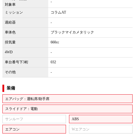
-
対象車
ミッション
コラムAT
過給器
-
車体色
ブラックマイカメタリック
排気量
660cc
4WD
-
車台番号下3桁
032
その他
-
装備
エアバッグ：運転席/助手席
スライドドア：電動
サンルーフ
ABS
エアコン
Wエアコン