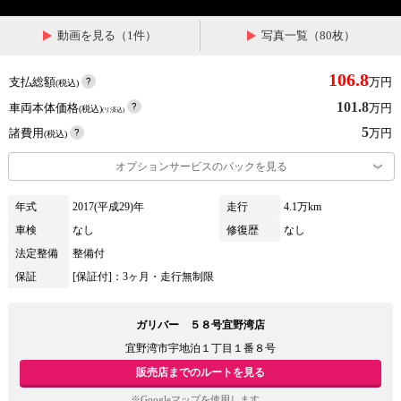
動画を見る（1件）
写真一覧（80枚）
106.8
支払総額
万円
(税込)
101.8
車両本体価格
万円
(税込)
(リ済込)
5
諸費用
万円
(税込)
オプションサービスのパックを見る
年式
2017(平成29)年
走行
4.1万km
車検
なし
修復歴
なし
法定整備
整備付
保証
[保証付]：3ヶ月・走行無制限
ガリバー ５８号宜野湾店
宜野湾市宇地泊１丁目１番８号
販売店までのルートを見る
※Googleマップを使用します。