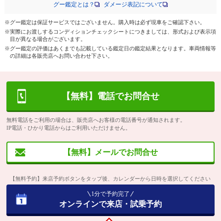
グー鑑定とは？
ダメージ表記について
※グー鑑定は保証サービスではございません。購入時は必ず現車をご確認下さい。
※実際にお渡しするコンディションチェックシートにつきましては、形式および表示項
目が異なる場合がございます。
※グー鑑定の評価はあくまでも記載している鑑定日の鑑定結果となります。車両情報等
の詳細は各販売店へお問い合わせ下さい。
【無料】電話でお問合せ
無料電話をご利用の場合は、販売店へお客様の電話番号が通知されます。
IP電話・ひかり電話からはご利用いただけません。
【無料】メールでお問合せ
【無料予約】来店予約ボタンをタップ後、カレンダーから日時を選択してください
1分で予約完了
オンラインで来店・試乗予約