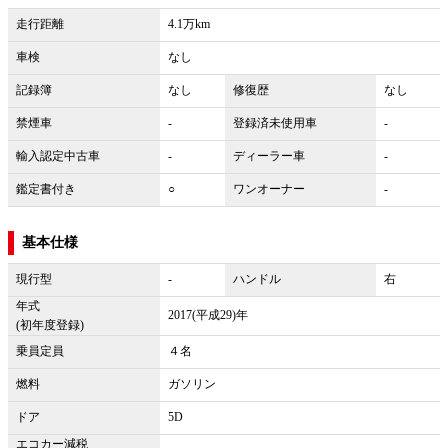
走行距離
4.1万km
車検
なし
記録簿
なし
修復歴
なし
禁煙車
-
登録済未使用車
-
輸入認定中古車
-
ディーラー車
-
鑑定書付き
○
ワンオーナー
-
基本仕様
現行型
-
ハンドル
右
年式
2017(平成29)年
(初年度登録)
乗員定員
４名
燃料
ガソリン
ドア
5D
エコカー減税