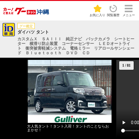
お気に入り
閲覧履歴
メニュー
グー鑑定
ダイハツ タント
カスタムＸ ＳＡＩＩＩ 純正ナビ バックカメラ シートヒー
ター 横滑り防止装置 コーナーセンサー ＬＥＤオートライ
ト 衝突被害軽減システム 電格ミラー リアロールサンシェー
ド Ｂｌｕｅｔｏｏｔｈ ＤＶＤ ＣＤ
1
/
81
大人気タント！タント入荷！タントのことならお
まかせ！