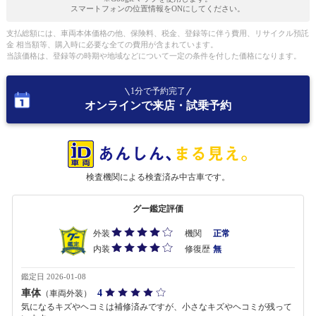
スマートフォンの位置情報をONにしてください。
支払総額には、車両本体価格の他、保険料、税金、登録等に伴う費用、リサイクル預託
金 相当額等、購入時に必要な全ての費用が含まれています。
当該価格は、登録等の時期や地域などについて一定の条件を付した価格になります。
1分で予約完了
オンラインで来店・試乗予約
検査機関による検査済み中古車です。
グー鑑定評価
外装
機関
正常
内装
修復歴
無
鑑定日 2026-01-08
車体
4
（車両外装）
気になるキズやヘコミは補修済みですが、小さなキズやヘコミが残って