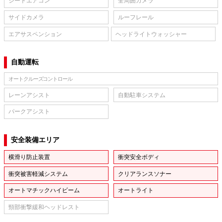
シートエアコン
全周囲カメラ
サイドカメラ
ルーフレール
エアサスペンション
ヘッドライトウォッシャー
自動運転
オートクルーズコントロール
レーンアシスト
自動駐車システム
パークアシスト
安全装備エリア
横滑り防止装置
衝突安全ボディ
衝突被害軽減システム
クリアランスソナー
オートマチックハイビーム
オートライト
頸部衝撃緩和ヘッドレスト