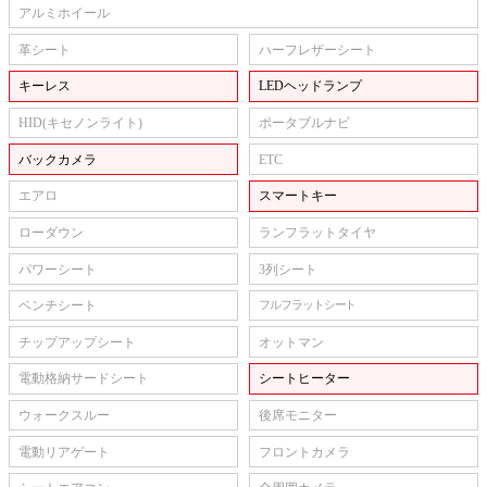
アルミホイール
革シート
ハーフレザーシート
キーレス
LEDヘッドランプ
HID(キセノンライト)
ポータブルナビ
バックカメラ
ETC
エアロ
スマートキー
ローダウン
ランフラットタイヤ
パワーシート
3列シート
ベンチシート
フルフラットシート
チップアップシート
オットマン
電動格納サードシート
シートヒーター
ウォークスルー
後席モニター
電動リアゲート
フロントカメラ