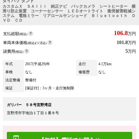
ダイハツ タント
カスタムＸ ＳＡＩＩＩ 純正ナビ バックカメラ シートヒーター 横
滑り防止装置 コーナーセンサー ＬＥＤオートライト 衝突被害軽減シ
ステム 電格ミラー リアロールサンシェード Ｂｌｕｅｔｏｏｔｈ Ｄ
ＶＤ ＣＤ
106.8
支払総額
万円
(税込)
101.8
車両本体価格
万円
(税込)(リ済込)
5
諸費用
万円
(税込)
年式
2017(平成29)年
走行
4.1万km
車検
なし
修復歴
なし
法定整備
整備付
保証
[保証付]：3ヶ月・走行無制限
ガリバー ５８号宜野湾店
宜野湾市宇地泊１丁目１番８号