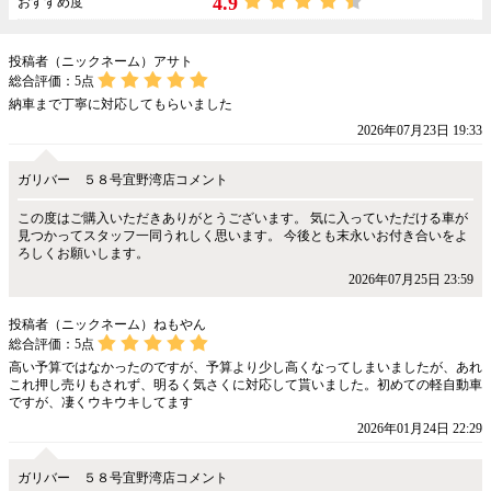
4.9
おすすめ度
投稿者（ニックネーム）アサト
総合評価：
5
点
納車まで丁寧に対応してもらいました
2026年07月23日 19:33
ガリバー ５８号宜野湾店コメント
この度はご購入いただきありがとうございます。 気に入っていただける車が
見つかってスタッフ一同うれしく思います。 今後とも末永いお付き合いをよ
ろしくお願いします。
2026年07月25日 23:59
投稿者（ニックネーム）ねもやん
総合評価：
5
点
高い予算ではなかったのですが、予算より少し高くなってしまいましたが、あれ
これ押し売りもされず、明るく気さくに対応して貰いました。初めての軽自動車
ですが、凄くウキウキしてます
2026年01月24日 22:29
ガリバー ５８号宜野湾店コメント