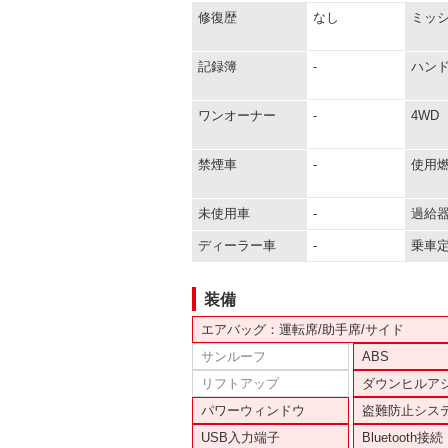
修復歴
なし
ミッ
記録簿
-
ハン
ワンオーナー
-
4WD
禁煙車
-
使用
未使用車
-
過給
ディーラー車
-
乗車
装備
エアバッグ：運転席/助手席/サイド
サンルーフ
ABS
リフトアップ
ダウンヒルア
パワーウィンドウ
盗難防止シス
USB入力端子
Bluetooth接続