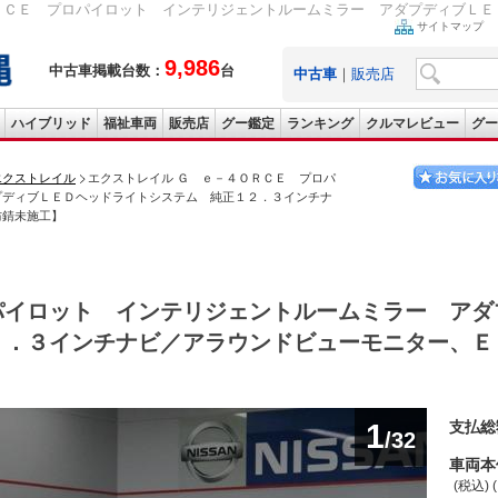
ＲＣＥ プロパイロット インテリジェントルームミラー アダプディブＬＥＤ
サイトマップ
9,986
中古車掲載台数：
台
中古車
｜
販売店
ハイブリッド
福祉車両
販売店
グー鑑定
ランキング
クルマレビュー
グー
エクストレイル
エクストレイル Ｇ ｅ－４ＯＲＣＥ プロパ
プディブＬＥＤヘッドライトシステム 純正１２．３インチナ
防錆未施工】
パイロット インテリジェントルームミラー アダ
２．３インチナビ／アラウンドビューモニター、Ｅ
1
支払総
/32
車両本
(税込) 