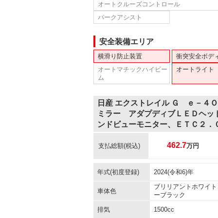
オートクルーズコントロール
パークアシスト
安全装備エリア
横滑り防止装置
衝突安全ボデ
オートマチックハイビー
オートライト
ム
日産 エクストレイル Ｇ ｅ－４
ミラー アダプディブＬＥＤヘッ
ンドビューモニター、ＥＴＣ２．
462.7
支払総額
(税込)
万円
年式(初度登録)
2024(令和6)年
ブリリアントホワイト
車体色
ーブラック
排気
1500cc