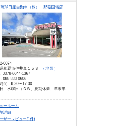
琉球日産自動車（株） 那覇国場店
2-0074
県那覇市仲井真１５３
地図
: 0078-6044-1367
: 098-833-0606
間 : 9:30〜17:30
日 : 水曜日（ＧＷ、夏期休業、年末年
ョールーム
舗詳細
ーザーレビュー(1件)