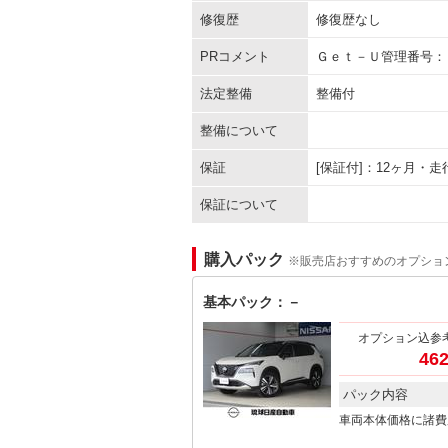
修復歴
修復歴なし
PRコメント
Ｇｅｔ－Ｕ管理番号：
法定整備
整備付
整備について
保証
[保証付]：12ヶ月・
保証について
購入パック
※販売店おすすめのオプショ
基本パック：－
オプション込参
462
パック内容
車両本体価格に諸費