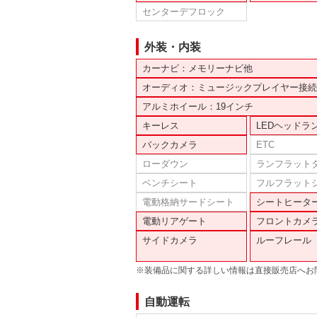
センターデフロック
外装・内装
カーナビ：メモリーナビ他
オーディオ：ミュージックプレイヤー接続
アルミホイール：19インチ
キーレス
LEDヘッドラ
バックカメラ
ETC
ローダウン
ランフラット
ベンチシート
フルフラット
電動格納サードシート
シートヒータ
電動リアゲート
フロントカメ
サイドカメラ
ルーフレール
※装備品に関する詳しい情報は直接販売店へお
自動運転