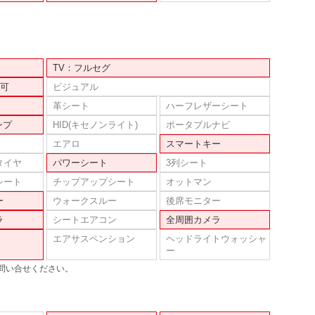
TV：フルセグ
可
ビジュアル
革シート
ハーフレザーシート
ンプ
HID(キセノンライト)
ポータブルナビ
エアロ
スマートキー
タイヤ
パワーシート
3列シート
シート
チップアップシート
オットマン
ー
ウォークスルー
後席モニター
ラ
シートエアコン
全周囲カメラ
エアサスペンション
ヘッドライトウォッシャ
ー
問い合せください。