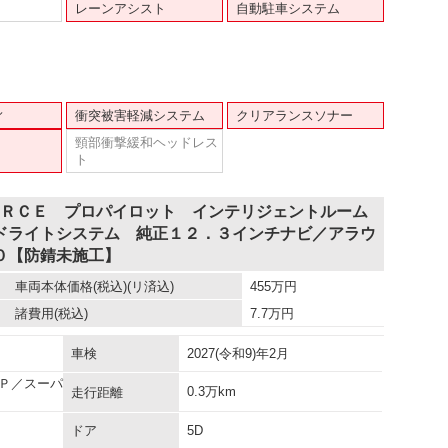
レーンアシスト
自動駐車システム
ィ
衝突被害軽減システム
クリアランスソナー
頸部衝撃緩和ヘッドレス
ト
ＯＲＣＥ プロパイロット インテリジェントルーム
ドライトシステム 純正１２．３インチナビ／アラウ
０【防錆未施工】
車両本体価格
(税込)(リ済込)
455
万円
諸費用
(税込)
7.7
万円
車検
2027(令和9)年2月
Ｐ／スーパ
0.3万km
走行距離
ドア
5D