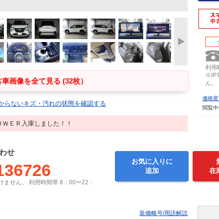
利用時
※I
車画像を全て見る (32枚）
ん。
価格変
からないキズ・汚れの状態を確認する
閲覧中
ＯＷＥＲ入庫しました！！
わせ
お気に入りに
136726
追加
在
ません。 利用時間帯 8：00〜22：
装備略号/用語解説