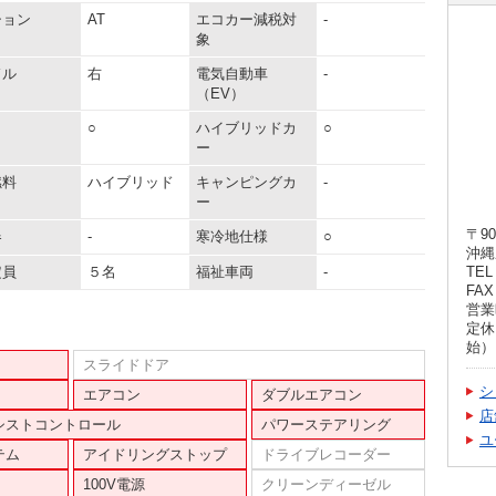
ション
AT
エコカー減税対
-
象
ドル
右
電気自動車
-
（EV）
○
ハイブリッドカ
○
ー
燃料
ハイブリッド
キャンピングカ
-
ー
〒90
器
-
寒冷地仕様
○
沖縄
定員
５名
福祉車両
-
TEL 
FAX 
営業時
定休
始）
スライドドア
シ
エアコン
ダブルエアコン
店
シストコントロール
パワーステアリング
ユ
テム
アイドリングストップ
ドライブレコーダー
100V電源
クリーンディーゼル