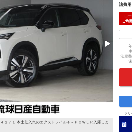
諸費用
ロー
ご利
法定整
保
クリ
４２７１ 本土仕入れのエクストレイルｅ－ＰＯＷＥＲ入庫しま