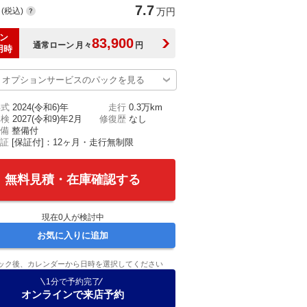
7.7
(税込)
万円
ン
83,900
通常ローン
月々
円
用時
オプションサービスのパックを見る
年式
2024(令和6)年
走行
0.3万km
車検
2027(令和9)年2月
修復歴
なし
備
整備付
証
[保証付]：12ヶ月・走行無制限
無料見積・在庫確認する
現在
0
人が検討中
お気に入りに追加
ック後、カレンダーから日時を選択してください
1分で予約完了
オンラインで来店予約