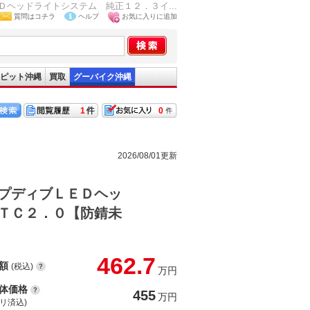
ヘッドライトシステム 純正１２．３イ...
質問はコチラ
ヘルプ
お気に入りに追加
ピット沖縄
買取
グーバイク沖縄
1
0
2026/08/01更新
プディブＬＥＤヘッ
ＴＣ２．０【防錆未
462.7
額
(税込)
万円
体価格
455
万円
(リ済込)