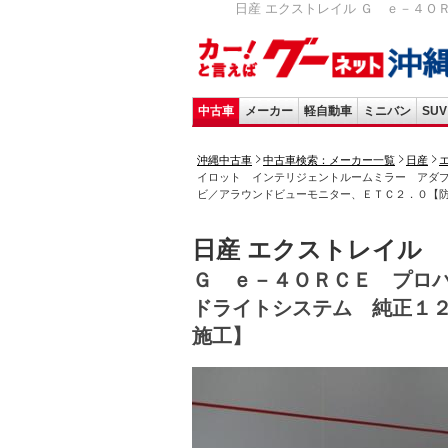
日産 エクストレイル Ｇ ｅ－４Ｏ
中古車
メーカー
軽自動車
ミニバン
SUV
沖縄中古車
中古車検索：メーカー一覧
日産
イロット インテリジェントルームミラー アダ
ビ／アラウンドビューモニター、ＥＴＣ２．０【
日産 エクストレイル
Ｇ ｅ－４ＯＲＣＥ プロ
ドライトシステム 純正１
施工】