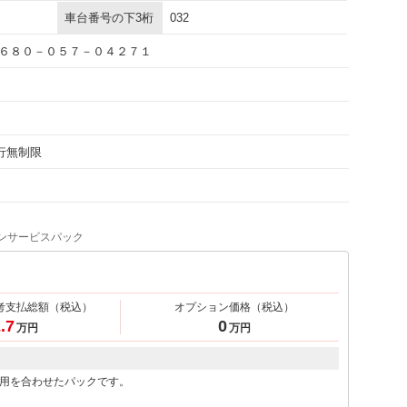
車台番号の下3桁
032
６８０－０５７－０４２７１
走行無制限
ンサービスパック
考支払総額
（税込）
オプション価格
（税込）
.7
0
万円
万円
用を合わせたパックです。