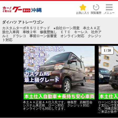
お気に入り
閲覧履歴
メニュー
ダイハツ アトレーワゴン
カスタムターボＲＳリミテッド ●自社ローン用意 本土ＡＡ正
規仕入車両 車検２年 修復歴無し ＥＴＣ キーレス 社外ア
ルミ ドラレコ 事前ローン仮審査 オンライン対応 クレジッ
ト対応
1
/
59
本土ＡＡ正規ＡＡ仕入先です。修復歴 距離照会
ローンに不安
システム来店前 ローン対応 クレジット対応
ド支払いで支
オンラインでも対応してます。
方。沖縄店限
ご来店が条件