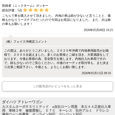
投稿者（ニックネーム）ガッキー
総合評価：
5
点
こちらで車を購入させて頂きました。 内地の車は錆が少ないと言うことと、価
格もかなりリーズナブルだったので今回はお世話になりました。 また、次は娘
の車もお願いします！
2026年05月09日 10:25
（株）フェイス沖縄店コメント
この度は、ありがとうございました。２０２５年沖縄で内地車両販売がお陰
様で、２０００台超えました。多くのお客様とご縁を頂き、大変感謝をして
おります。今後お客様の為、安全取引を致します。内地仕入れ車両ですの
で、錆も少ないのでご安心ください。今後のオーディオ取付等も、また決ま
り次第ご相談下さい。今後とも、よろしくお願い致します。
2026年05月11日 09:10
この販売店のレビューをもっと見る
ダイハツ アトレーワゴン
カスタムターボＲＳリミテッド ●自社ローン用意 本土ＡＡ正規仕入車
両 車検２年 修復歴無し ＥＴＣ キーレス 社外アルミ ドラレコ
事前ローン仮審査 オンライン対応 クレジット対応