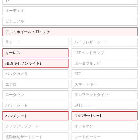
TV
オーディオ
ビジュアル
アルミホイール：13インチ
革シート
ハーフレザーシート
キーレス
LEDヘッドランプ
HID(キセノンライト)
ポータブルナビ
バックカメラ
ETC
エアロ
スマートキー
ローダウン
ランフラットタイヤ
パワーシート
3列シート
ベンチシート
フルフラットシート
チップアップシート
オットマン
電動格納サードシート
シートヒーター