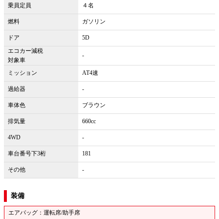
乗員定員
４名
燃料
ガソリン
ドア
5D
エコカー減税
-
対象車
ミッション
AT4速
過給器
-
車体色
ブラウン
排気量
660cc
4WD
-
車台番号下3桁
181
その他
-
装備
エアバッグ：運転席/助手席