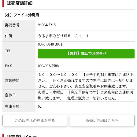
販売店舗詳細
（株）フェイス沖縄店
郵便番号
〒904-2215
住所
うるま市みどり町５－２１－１
0078-6040-3071
TEL
【無料】電話でお問合せ
FAX
098-993-7588
１０：００〜１９：００ 【完全予約制】事前にご連絡下
営業時間
さい。 たくさん売れてますので無理は販売は一切行いま
せん。ご安心下さい。完全安全取引をお約束致します。
火曜日・水曜日 【完全予約制です】ご来店前にご連絡お
定休日
願い致します。 無理は販売は一切行いません。
在庫台数
62
この販売店の在庫を見る
販売店詳細はこちら