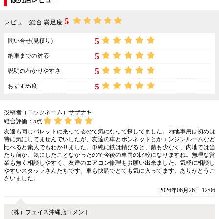
販売店レビュー
5
レビュー総合 満足度
5
問い合せ(見積り)
5
納車までの対応
5
説明のわかりやすさ
5
おすすめ度
投稿者（ニックネーム）サザナギ
総合評価：
5
点
友達も同じパレットに乗ってるので気になって探してました。内地車用は初めは
特に気にしてませんでいしたが、友達の車とボンネットとかエンジンルームなど
比べると素人でもわかりました。単純に鉄は錆びると、錆も少なく、内地では当
たり前か、気にしたことなかったので今後の車両の比較になりますね。無理な営
業も無く相談しやすく、友達のエアコン修理もお願い出来ました。気軽に相談し
やすいスタッフさんたちです。車も快調でとても気に入ってます。ありがとうご
ざいました。
2026年06月26日 12:06
（株）フェイス沖縄店コメント