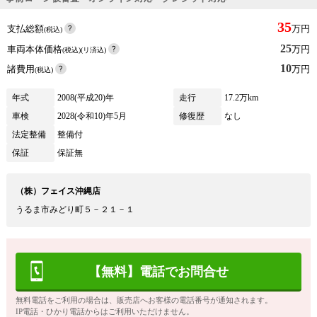
35
支払総額
万円
(税込)
25
車両本体価格
万円
(税込)(リ済込)
10
諸費用
万円
(税込)
年式
2008(平成20)年
走行
17.2万km
車検
2028(令和10)年5月
修復歴
なし
法定整備
整備付
保証
保証無
（株）フェイス沖縄店
うるま市みどり町５－２１－１
【無料】電話でお問合せ
無料電話をご利用の場合は、販売店へお客様の電話番号が通知されます。
IP電話・ひかり電話からはご利用いただけません。