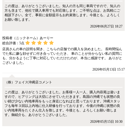
この度は、ありがとうございました。知人の方も同じ車両ですので、知人の
方も含まて、他社で購入車用でも対応致します。ご不明な点は、お気軽にご
相談下さい。全て、事前に金額提示もお約束致します。今後とも、よろしく
お願い致します。
2026年06月27日 18:27
投稿者（ニックネーム）あーりー
総合評価：
5
点
店員さんの車の説明を聞き、こちらの店舗での購入を決めました。 長時間悩ん
でた私に嫌な顔せずに付き合っていただき、 車のことが分からない私の質問に
も、分かるように丁寧に対応していただけたのが、本当に感謝です。 ありがと
ございました。
2026年05月13日 15:17
（株）フェイス沖縄店コメント
この度は、ありがとうございました。お客様一人一人、購入内容尾は違いま
すので、ヒアリングは大切にさせていただきます。島国の沖縄でも状態の良
い錆び少ない内地車両をもっと身近になればと思っております。沖縄スタッ
フも毎年３回以上内地に仕入研修を行っております。今後の沖縄に状態の良
い内地車両をたくさん仕入を致します。今後とも、よろしくお願い致しま
す。御紹介も、ありがとうございました。
2026年05月15日 10:30