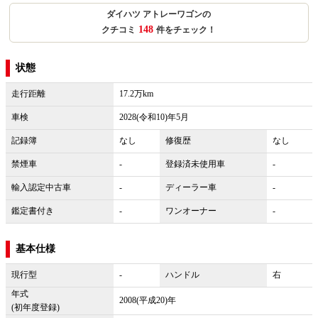
ダイハツ アトレーワゴンの
148
クチコミ
件をチェック！
状態
走行距離
17.2万km
車検
2028(令和10)年5月
記録簿
なし
修復歴
なし
禁煙車
-
登録済未使用車
-
輸入認定中古車
-
ディーラー車
-
鑑定書付き
-
ワンオーナー
-
基本仕様
現行型
-
ハンドル
右
年式
2008(平成20)年
(初年度登録)