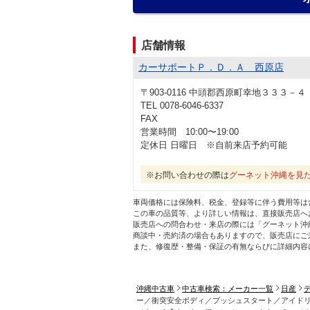
店舗情報
カーサポートＰ．Ｄ．Ａ 西原店
〒903-0116 中頭郡西原町幸地３３３－４
TEL 0078-6046-6337
FAX
営業時間 10:00〜19:00
定休日 日曜日 ※自前来店予約可能
※お問い合わせの際は
グーネット沖縄を見
車両価格には保険料、税金、登録等に伴う費用等は
この車の品質等、より詳しい情報は、直接販売店へ
販売店への問合わせ・来店の際には「グーネット沖
商談中・売約済の場合もありますので、販売店にご
また、修復歴・整備・保証の有無ならびに詳細内容
沖縄中古車
中古車検索：メーカー一覧
日産
ー／衝突安全ボディ／プッシュスタート／アイド