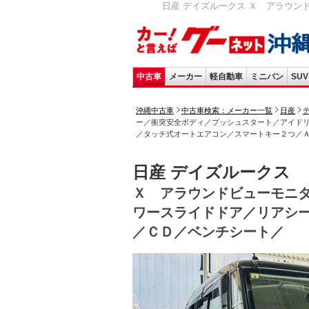
日産 デイズルークス Ｘ アラウン
中古車
メーカー
軽自動車
ミニバン
SUV
沖縄中古車
中古車検索：メーカー一覧
日産
ー／衝突安全ボディ／プッシュスタート／アイド
／タッチ式オートエアコン／スマートキー２つ／
日産 デイズルークス
Ｘ アラウンドビューモニ
ワースライドドア／リアシ
／ＣＤ／ベンチシート／