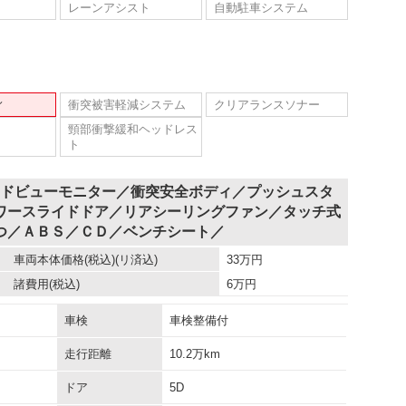
レーンアシスト
自動駐車システム
ィ
衝突被害軽減システム
クリアランスソナー
頸部衝撃緩和ヘッドレス
ト
ンドビューモニター／衝突安全ボディ／プッシュスタ
ワースライドドア／リアシーリングファン／タッチ式
つ／ＡＢＳ／ＣＤ／ベンチシート／
車両本体価格
(税込)(リ済込)
33
万円
諸費用
(税込)
6
万円
車検
車検整備付
走行距離
10.2万km
ドア
5D