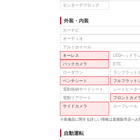
センターデフロック
外装・内装
カーナビ
オーディオ
アルミホイール
キーレス
LEDヘッドラ
バックカメラ
ETC
ローダウン
ランフラット
ベンチシート
フルフラット
電動格納サードシート
シートヒータ
電動リアゲート
フロントカメ
サイドカメラ
ルーフレール
※装備品に関する詳しい情報は直接販売店へお
自動運転