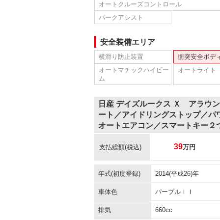
オートクルーズコントロール
パークアシスト
安全装備エリア
横滑り防止装置
衝突安全ボデ
オートマチックハイビー
オートライト
ム
日産 デイズルークス Ｘ アラウ
ート／アイドリングストップ／パ
オートエアコン／スマートキー２
39
支払総額
(税込)
万円
年式(初度登録)
2014(平成26)年
車体色
パープルＩＩ
排気
660cc