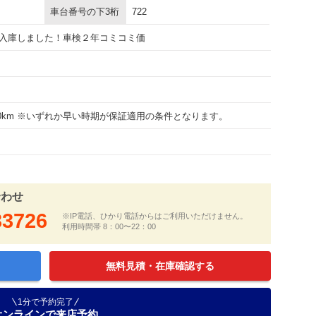
車台番号の下3桁
722
入庫しました！車検２年コミコミ価
000km ※いずれか早い時期が保証適用の条件となります。
合わせ
33726
※IP電話、ひかり電話からはご利用いただけません。
利用時間帯 8：00〜22：00
無料見積・在庫確認する
1分で予約完了
オンラインで来店予約