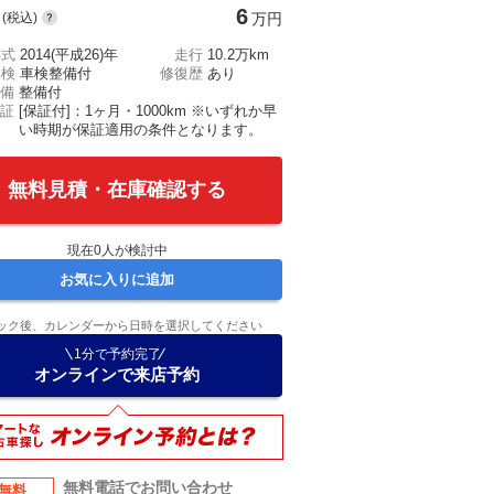
6
(税込)
万円
年式
2014(平成26)年
走行
10.2万km
車検
車検整備付
修復歴
あり
備
整備付
証
[保証付]：1ヶ月・1000km ※いずれか早
い時期が保証適用の条件となります。
無料見積・在庫確認する
現在
0
人が検討中
お気に入りに追加
ック後、カレンダーから日時を選択してください
1分で予約完了
オンラインで来店予約
無料電話でお問い合わせ
無料