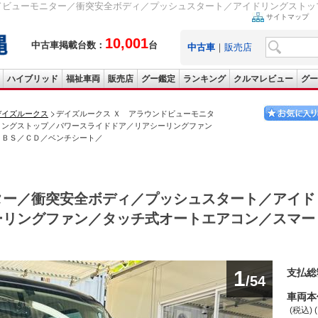
ドビューモニター／衝突安全ボディ／プッシュスタート／アイドリングストップ
サイトマップ
10,001
中古車掲載台数：
台
中古車
｜
販売店
ハイブリッド
福祉車両
販売店
グー鑑定
ランキング
クルマレビュー
グー
デイズルークス
デイズルークス Ｘ アラウンドビューモニタ
リングストップ／パワースライドドア／リアシーリングファン
ＡＢＳ／ＣＤ／ベンチシート／
ター／衝突安全ボディ／プッシュスタート／アイド
ーリングファン／タッチ式オートエアコン／スマー
1
支払総
/54
車両本
(税込) 