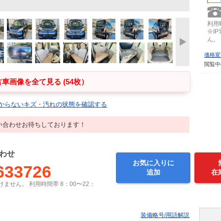
利用時
※I
ん。
価格変
閲覧中
車画像を全て見る (54枚）
からないキズ・汚れの状態を確認する
い合わせお待ちしております！
わせ
お気に入りに
633726
追加
在
ません。 利用時間帯 8：00〜22：
装備略号/用語解説