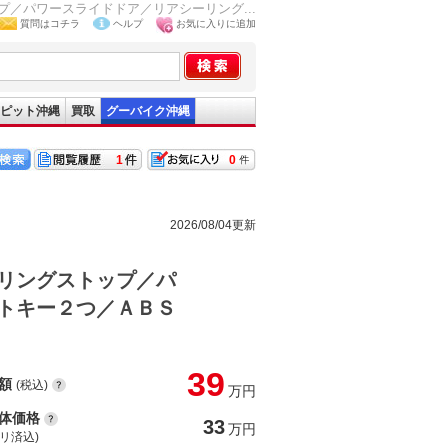
／パワースライドドア／リアシーリング...
質問はコチラ
ヘルプ
お気に入りに追加
ピット沖縄
買取
グーバイク沖縄
1
0
2026/08/04更新
リングストップ／パ
トキー２つ／ＡＢＳ
39
額
(税込)
万円
体価格
33
万円
(リ済込)