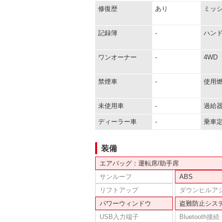
修復歴
あり
ミッ
記録簿
-
ハン
ワンオーナー
-
4WD
禁煙車
-
使用
未使用車
-
過給
ディーラー車
-
乗車
装備
エアバッグ：運転席/助手席
サンルーフ
ABS
リフトアップ
ダウンヒルア
パワーウィンドウ
盗難防止シス
USB入力端子
Bluetooth接続