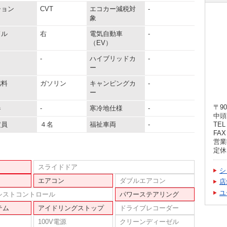
ション
CVT
エコカー減税対
-
象
ドル
右
電気自動車
-
（EV）
-
ハイブリッドカ
-
ー
燃料
ガソリン
キャンピングカ
-
ー
〒90
器
-
寒冷地仕様
-
中頭
定員
４名
福祉車両
-
TEL 
FAX 
営業時
定休
スライドドア
シ
エアコン
ダブルエアコン
店
ユ
シストコントロール
パワーステアリング
テム
アイドリングストップ
ドライブレコーダー
100V電源
クリーンディーゼル