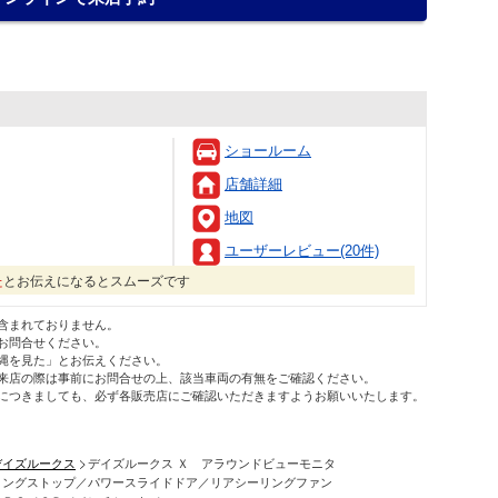
ショールーム
店舗詳細
地図
ユーザーレビュー(20件)
た
とお伝えになるとスムーズです
含まれておりません。
お問合せください。
縄を見た」とお伝えください。
来店の際は事前にお問合せの上、該当車両の有無をご確認ください。
につきましても、必ず各販売店にご確認いただきますようお願いいたします。
デイズルークス
デイズルークス Ｘ アラウンドビューモニタ
リングストップ／パワースライドドア／リアシーリングファン