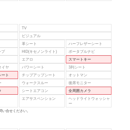
TV
ビジュアル
革シート
ハーフレザーシート
ンプ
HID(キセノンライト)
ポータブルナビ
エアロ
スマートキー
タイヤ
パワーシート
3列シート
シート
チップアップシート
オットマン
ー
ウォークスルー
後席モニター
ラ
シートエアコン
全周囲カメラ
エアサスペンション
ヘッドライトウォッシャ
ー
問い合せください。