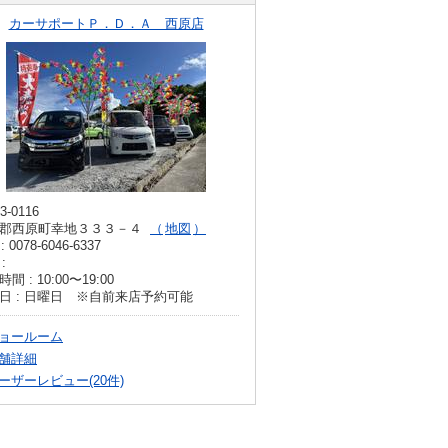
カーサポートＰ．Ｄ．Ａ 西原店
3-0116
郡西原町幸地３３３－４
地図
: 0078-6046-6337
:
間 : 10:00〜19:00
日 : 日曜日 ※自前来店予約可能
ョールーム
舗詳細
ーザーレビュー(20件)