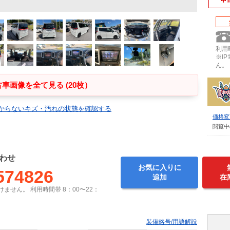
利用時
※I
ん。
車画像を全て見る (20枚）
からないキズ・汚れの状態を確認する
価格変
閲覧中
わせ
お気に入りに
574826
追加
在
ません。 利用時間帯 8：00〜22：
装備略号/用語解説