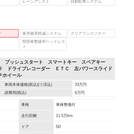
レーンアシスト
自動駐車システム
ィ
衝突被害軽減システム
クリアランスソナー
頸部衝撃緩和ヘッドレス
ト
車両 プッシュスタート スマートキー スペアキー
ラ ドライブレコーダー ＥＴＣ 左パワースライド
チホイール
車両本体価格
(税込)(リ済込)
33
万円
諸費用
(税込)
6
万円
車検
車検整備付
走行距離
11.5万km
ドア
5D