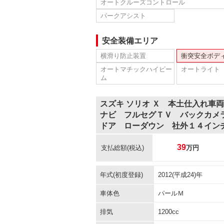
オートクルーズコントロール
パークアシスト
安全装備エリア
横滑り防止装置
衝突安全ボデ
オートマチックハイビー
オートライト
ム
スズキ ソリオ Ｘ 本土仕入れ
ナビ フルセグＴＶ バックカメ
ドア ローダウン 社外１４イン
39
支払総額
(税込)
万円
年式(初度登録)
2012(平成24)年
車体色
パールＭ
排気
1200cc