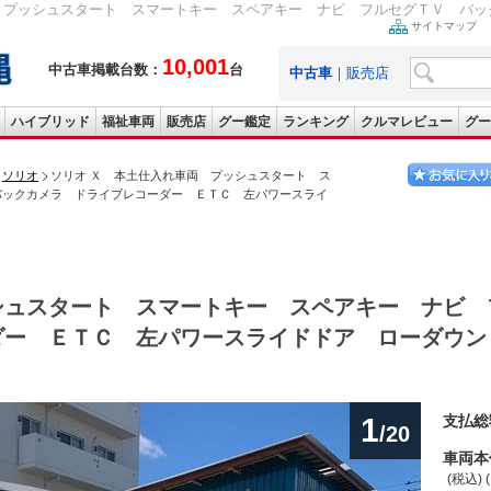
 プッシュスタート スマートキー スペアキー ナビ フルセグＴＶ バック
サイトマップ
10,001
中古車掲載台数：
台
中古車
｜
販売店
ハイブリッド
福祉車両
販売店
グー鑑定
ランキング
クルマレビュー
グー
ソリオ
ソリオ Ｘ 本土仕入れ車両 プッシュスタート ス
バックカメラ ドライブレコーダー ＥＴＣ 左パワースライ
シュスタート スマートキー スペアキー ナビ 
ダー ＥＴＣ 左パワースライドドア ローダウン
1
支払総
/20
車両本
(税込) 