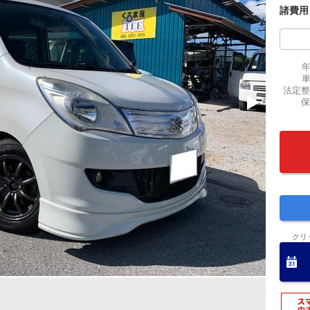
諸費用
法定整
保
クリ