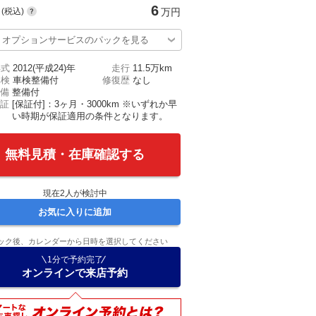
6
(税込)
万円
オプションサービスのパックを見る
年式
2012(平成24)年
走行
11.5万km
車検
車検整備付
修復歴
なし
備
整備付
証
[保証付]：3ヶ月・3000km ※いずれか早
い時期が保証適用の条件となります。
無料見積・在庫確認する
現在
2
人が検討中
お気に入りに追加
ック後、カレンダーから日時を選択してください
1分で予約完了
オンラインで来店予約