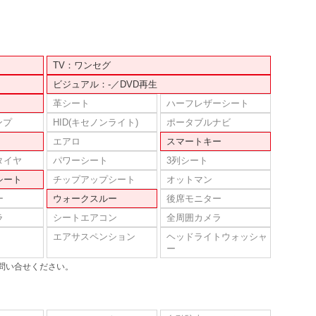
TV：ワンセグ
ビジュアル：-／DVD再生
革シート
ハーフレザーシート
ンプ
HID(キセノンライト)
ポータブルナビ
エアロ
スマートキー
タイヤ
パワーシート
3列シート
シート
チップアップシート
オットマン
ー
ウォークスルー
後席モニター
ラ
シートエアコン
全周囲カメラ
エアサスペンション
ヘッドライトウォッシャ
ー
問い合せください。