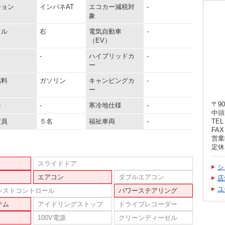
ション
インパネAT
エコカー減税対
-
象
ドル
右
電気自動車
-
（EV）
-
ハイブリッドカ
-
ー
燃料
ガソリン
キャンピングカ
-
ー
〒90
器
-
寒冷地仕様
-
中頭
定員
５名
福祉車両
-
TEL 
FAX 
営業時
定休
スライドドア
シ
エアコン
ダブルエアコン
店
ユ
シストコントロール
パワーステアリング
テム
アイドリングストップ
ドライブレコーダー
100V電源
クリーンディーゼル