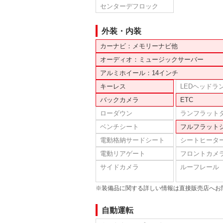
センターデフロック
外装・内装
カーナビ：メモリーナビ他
オーディオ：ミュージックサーバー
アルミホイール：14インチ
キーレス
LEDヘッドラ
バックカメラ
ETC
ローダウン
ランフラット
ベンチシート
フルフラット
電動格納サードシート
シートヒータ
電動リアゲート
フロントカメ
サイドカメラ
ルーフレール
※装備品に関する詳しい情報は直接販売店へお
自動運転