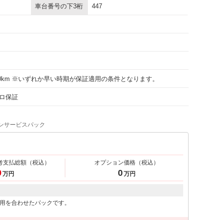
車台番号の下3桁
447
000km ※いずれか早い時期が保証適用の条件となります。
ロ保証
ンサービスパック
考支払総額
（税込）
オプション価格
（税込）
9
0
万円
万円
用を合わせたパックです。