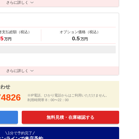
さらに詳しく
考支払総額
（税込）
オプション価格
（税込）
.5
0.5
万円
万円
さらに詳しく
合わせ
74826
※IP電話、ひかり電話からはご利用いただけません。
利用時間帯 8：00〜22：00
無料見積・在庫確認する
1分で予約完了
オンラインで来店予約