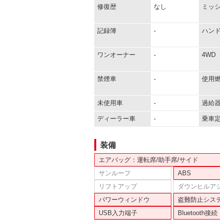
修復歴
なし
ミッ
記録簿
-
ハン
ワンオーナー
-
4WD
禁煙車
-
使用
未使用車
-
過給
ディーラー車
-
乗車
装備
エアバッグ：運転席/助手席/サイド
サンルーフ
ABS
リフトアップ
ダウンヒルア
パワーウィンドウ
盗難防止シス
USB入力端子
Bluetooth接続