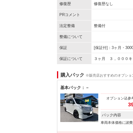
修復歴
修復歴なし
PRコメント
法定整備
整備付
整備について
保証
[保証付]：3ヶ月・3
保証について
３ヶ月 ３，０００キ
購入パック
※販売店おすすめのオプショ
基本パック：－
オプション込参
3
パック内容
車両本体価格に諸費