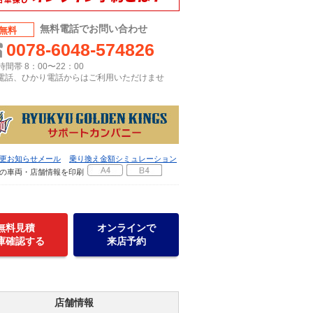
無料電話でお問い合わせ
無料
0078-6048-574826
間帯 8：00〜22：00
P電話、ひかり電話からはご利用いただけませ
更お知らせメール
乗り換え金額シミュレーション
の車両・店舗情報を印刷
無料見積
オンラインで
庫確認する
来店予約
店舗情報