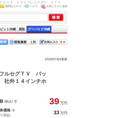
カメラ ドライブレコーダー ＥＴＣ ...
質問はコチラ
ヘルプ
お気に入りに追加
ピット沖縄
買取
グーバイク沖縄
1
0
2026/07/04更新
フルセグＴＶ バッ
 社外１４インチホ
39
額
(税込)
万円
体価格
33
万円
(リ済込)