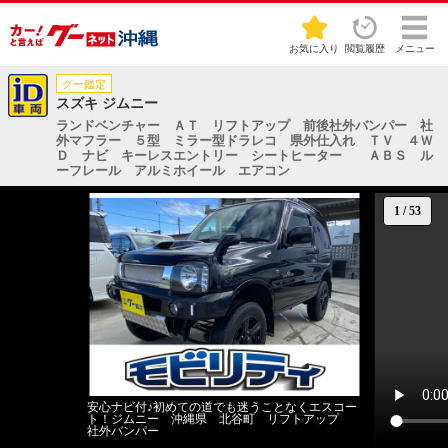
お気に入り
閲覧履歴
メニュー
グー鑑定
スズキ ジムニー
ランドベンチャー ＡＴ リフトアップ 前後社外バンパー 社
外マフラー ５型 ミラー型ドラレコ 県外仕入れ ＴＶ ４Ｗ
Ｄ ナビ キーレスエントリー シートヒーター ＡＢＳ ル
ーフレール アルミホイール エアコン
1
/
53
安心ナビ付♪初めての道でも迷うことなくエスコー
ト！ジムニー 沖縄県 北谷町 リフトアップ
社外バンパー