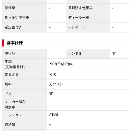
禁煙車
-
登録済未使用車
-
輸入認定中古車
-
ディーラー車
-
鑑定書付き
○
ワンオーナー
-
基本仕様
現行型
-
ハンドル
右
年式
2005(平成17)年
(初年度登録)
乗員定員
４名
燃料
ガソリン
ドア
3D
エコカー減税
-
対象車
ミッション
AT4速
過給器
○