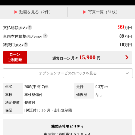
動画を見る（2件）
写真一覧（51枚）
99
支払総額
万円
(税込)
89
車両本体価格
万円
(税込)
(リ済込)
10
諸費用
万円
(税込)
ローン
15,900
月々
円
通常ローン
ご利用時
オプションサービスのパックを見る
年式
2005(平成17)年
走行
9.3万km
車検
車検整備付
修復歴
なし
法定整備
整備付
保証
[保証付]：1ヶ月・走行無制限
株式会社モビリティ
中頭郡北谷町桑江５３６－４