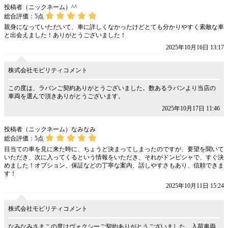
投稿者（ニックネーム）^^
総合評価：
5
点
親身になっていただいて、車に詳しくなかったけどとても分かりやすく素敵な車
と出会えました！ありがとうございました！
2025年10月16日 13:17
株式会社モビリティコメント
この度は、ラパンご契約ありがとうございました。数あるラパンより当店の
車両を選んで頂きありがとうございます。
2025年10月17日 11:46
投稿者（ニックネーム）なみなみ
総合評価：
5
点
目当ての車を見に来た時に、ちょうど決まってしまったのですが、要望を聞いて
いただき、次に入ってくるという情報をいただき、それがドンピシャで、すぐ決
めました！オプション、保証などの丁寧な案内、話しやすさもあり、信頼できま
す！
2025年10月11日 15:24
株式会社モビリティコメント
なみなみさまこの度はヴォクシーご契約ありがとうございました。入荷車両