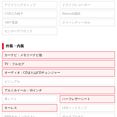
アイドリングストップ
ドライブレコーダー
USB入力端子
Bluetooth接続
100V電源
クリーンディーゼル
センターデフロック
外装・内装
カーナビ：メモリーナビ他
TV：フルセグ
オーディオ：CDまたはCDチェンジャー
ビジュアル
アルミホイール：16インチ
革シート
ハーフレザーシート
キーレス
LEDヘッドランプ
HID(キセノンライト)
ポータブルナビ