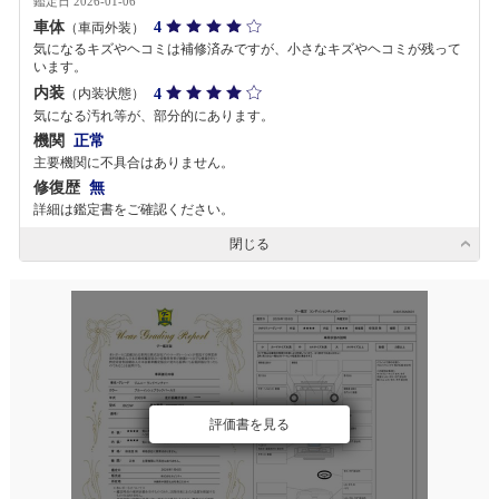
鑑定日 2026-01-06
車体
4
（車両外装）
気になるキズやヘコミは補修済みですが、小さなキズやヘコミが残って
います。
内装
4
（内装状態）
気になる汚れ等が、部分的にあります。
機関
正常
主要機関に不具合はありません。
修復歴
無
詳細は鑑定書をご確認ください。
閉じる
評価書を見る