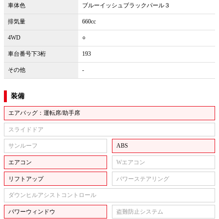
車体色
ブルーイッシュブラックパール３
排気量
660cc
4WD
○
車台番号下3桁
193
その他
-
装備
エアバッグ：運転席/助手席
スライドドア
サンルーフ
ABS
エアコン
Wエアコン
リフトアップ
パワーステアリング
ダウンヒルアシストコントロール
パワーウィンドウ
盗難防止システム