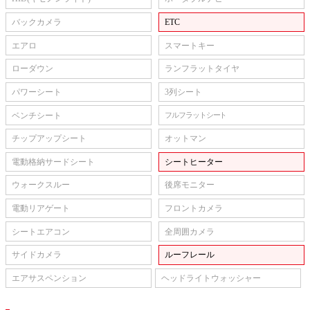
バックカメラ
ETC
エアロ
スマートキー
ローダウン
ランフラットタイヤ
パワーシート
3列シート
ベンチシート
フルフラットシート
チップアップシート
オットマン
電動格納サードシート
シートヒーター
ウォークスルー
後席モニター
電動リアゲート
フロントカメラ
シートエアコン
全周囲カメラ
サイドカメラ
ルーフレール
エアサスペンション
ヘッドライトウォッシャー