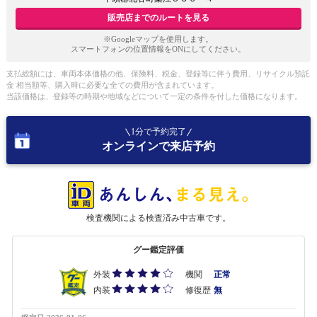
販売店までのルートを見る
※Googleマップを使用します。
スマートフォンの位置情報をONにしてください。
支払総額には、車両本体価格の他、保険料、税金、登録等に伴う費用、リサイクル預託
金 相当額等、購入時に必要な全ての費用が含まれています。
当該価格は、登録等の時期や地域などについて一定の条件を付した価格になります。
1分で予約完了
オンラインで来店予約
検査機関による検査済み中古車です。
グー鑑定評価
外装
機関
正常
内装
修復歴
無