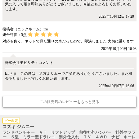
気に入って頂き即決ありがとうございました。今後ともよろしくお願いいた
します。
2025年10月12日 17:29
投稿者（ニックネーム）izu
総合評価：
5
点
対応も良く、ネットで見た通りの車だったので、即決しました 大切に乗ります
2025年10月06日 16:03
株式会社モビリティコメント
izuさま この度は、遠方よりムーヴご契約ありがとうございました。また機
会ありましたら宜しくお願い致します。
2025年10月07日 16:06
この販売店のレビューをもっと見る
グー鑑定
スズキ ジムニー
ランドベンチャー ＡＴ リフトアップ 前後社外バンパー 社外マフラ
ー ５型 ミラー型ドラレコ 県外仕入れ ＴＶ ４ＷＤ ナビ キーレ