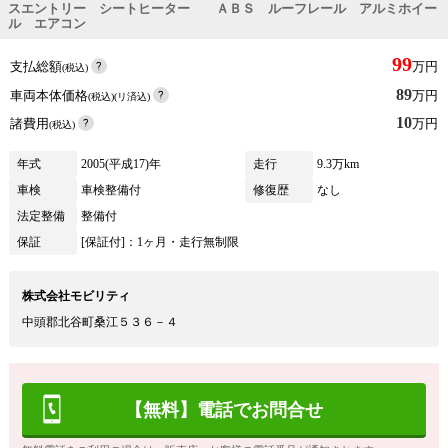
スエントリー シートヒーター ＡＢＳ ルーフレール アルミホイー
ル エアコン
99
支払総額
万円
(税込)
89
車両本体価格
万円
(税込)(リ済込)
10
諸費用
万円
(税込)
年式
2005(平成17)年
走行
9.3万km
車検
車検整備付
修復歴
なし
法定整備
整備付
保証
[保証付]：1ヶ月・走行無制限
株式会社モビリティ
中頭郡北谷町桑江５３６－４
【無料】電話でお問合せ