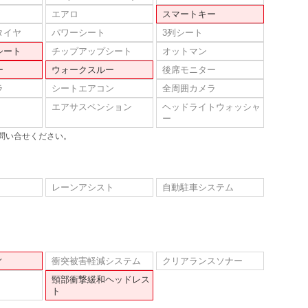
エアロ
スマートキー
タイヤ
パワーシート
3列シート
シート
チップアップシート
オットマン
ー
ウォークスルー
後席モニター
ラ
シートエアコン
全周囲カメラ
エアサスペンション
ヘッドライトウォッシャ
ー
問い合せください。
レーンアシスト
自動駐車システム
ィ
衝突被害軽減システム
クリアランスソナー
頸部衝撃緩和ヘッドレス
ト