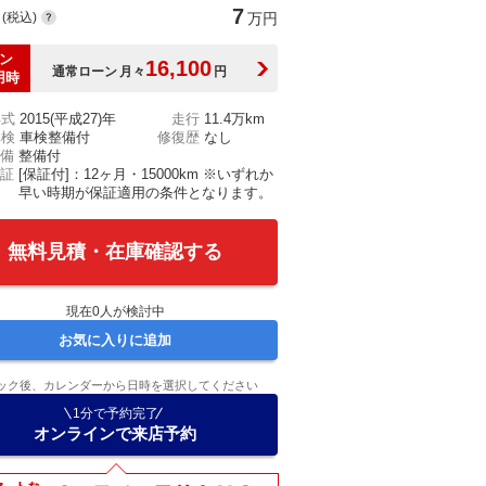
7
(税込)
万円
ン
16,100
通常ローン
月々
円
用時
年式
2015(平成27)年
走行
11.4万km
車検
車検整備付
修復歴
なし
備
整備付
証
[保証付]：12ヶ月・15000km ※いずれか
早い時期が保証適用の条件となります。
無料見積・在庫確認する
現在
0
人が検討中
お気に入りに追加
ック後、カレンダーから日時を選択してください
1分で予約完了
オンラインで来店予約