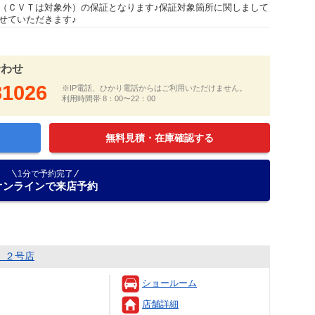
（ＣＶＴは対象外）の保証となります♪保証対象箇所に関しまして
せていただきます♪
合わせ
81026
※IP電話、ひかり電話からはご利用いただけません。
利用時間帯 8：00〜22：00
無料見積・在庫確認する
1分で予約完了
オンラインで来店予約
 ２号店
ショールーム
店舗詳細