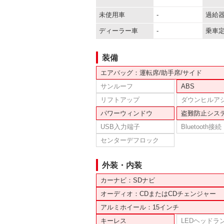
未使用車
-
過給
ディーラー車
-
乗車
装備
エアバッグ：運転席/助手席/サイド
サンルーフ
ABS
リフトアップ
ダウンヒルア
パワーウィンドウ
盗難防止シス
USB入力端子
Bluetooth接続
センターデフロック
外装・内装
カーナビ：SDナビ
オーディオ：CDまたはCDチェンジャー
アルミホイール：15インチ
キーレス
LEDヘッドラ