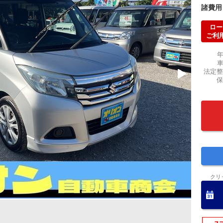
諸費用
ロー
ご利
法定整
保
クリ