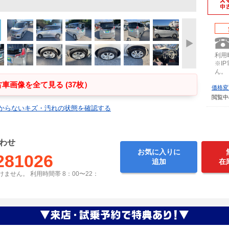
利用時
※I
ん。
車画像を全て見る (37枚）
価格変
閲覧中
からないキズ・汚れの状態を確認する
わせ
お気に入りに
281026
追加
在
ません。 利用時間帯 8：00〜22：