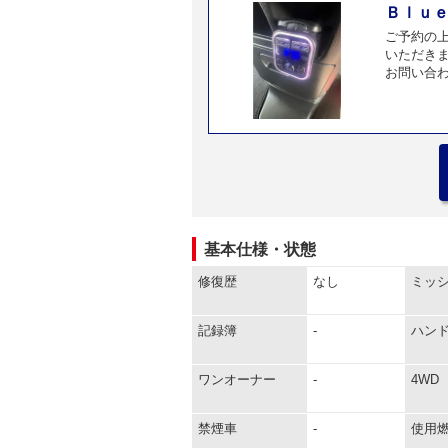
Ｂｌｕｅ
ご予約の
いただき
お問い合わ
基本仕様・状態
修復歴
なし
ミッ
記録簿
-
ハン
ワンオーナー
-
4WD
禁煙車
-
使用