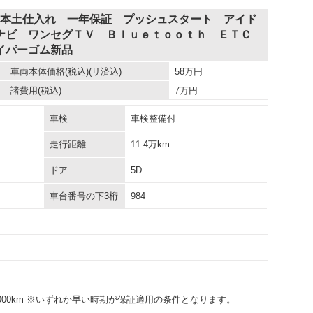
 本土仕入れ 一年保証 プッシュスタート アイド
ナビ ワンセグＴＶ Ｂｌｕｅｔｏｏｔｈ ＥＴＣ
イパーゴム新品
車両本体価格
(税込)(リ済込)
58
万円
諸費用
(税込)
7
万円
車検
車検整備付
走行距離
11.4万km
ドア
5D
車台番号の下3桁
984
15000km ※いずれか早い時期が保証適用の条件となります。