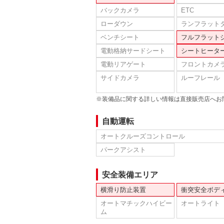
バックカメラ
ETC
ローダウン
ランフラット
ベンチシート
フルフラット
電動格納サードシート
シートヒータ
電動リアゲート
フロントカメ
サイドカメラ
ルーフレール
※装備品に関する詳しい情報は直接販売店へお
自動運転
オートクルーズコントロール
パークアシスト
安全装備エリア
横滑り防止装置
衝突安全ボデ
オートマチックハイビー
オートライト
ム