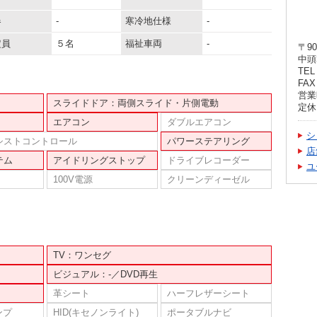
器
-
寒冷地仕様
-
定員
５名
福祉車両
-
〒90
中頭
TEL 
FAX 
営業
スライドドア：両側スライド・片側電動
定休
エアコン
ダブルエアコン
シ
シストコントロール
パワーステアリング
店
テム
アイドリングストップ
ドライブレコーダー
ユ
100V電源
クリーンディーゼル
TV：ワンセグ
ビジュアル：-／DVD再生
革シート
ハーフレザーシート
ンプ
HID(キセノンライト)
ポータブルナビ