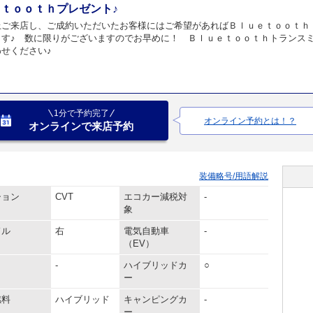
ｔｏｏｔｈプレゼント♪
上ご来店し、ご成約いただいたお客様にはご希望があればＢｌｕｅｔｏｏｔｈ
ます♪ 数に限りがございますのでお早めに！ Ｂｌｕｅｔｏｏｔｈトランス
せください♪
1分で予約完了
オンライン予約とは！？
オンラインで来店予約
装備略号/用語解説
ション
CVT
エコカー減税対
-
象
ドル
右
電気自動車
-
（EV）
-
ハイブリッドカ
○
ー
燃料
ハイブリッド
キャンピングカ
-
ー