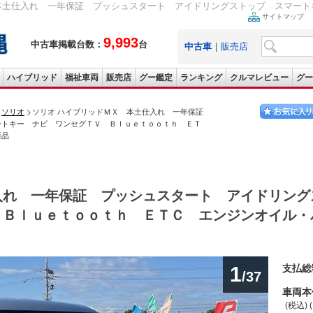
本土仕入れ 一年保証 プッシュスタート アイドリングストップ スマートキ
サイトマップ
9,993
中古車掲載台数：
台
中古車
｜
販売店
ハイブリッド
福祉車両
販売店
グー鑑定
ランキング
クルマレビュー
グー
ソリオ
ソリオ ハイブリッドＭＸ 本土仕入れ 一年保証
ートキー ナビ ワンセグＴＶ Ｂｌｕｅｔｏｏｔｈ ＥＴ
新品
入れ 一年保証 プッシュスタート アイドリング
 Ｂｌｕｅｔｏｏｔｈ ＥＴＣ エンジンオイル・
1
支払総
/37
車両本
(税込) 