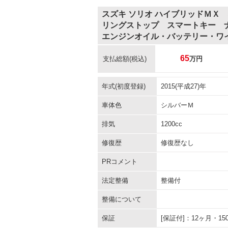
スズキ ソリオ ハイブリッドＭＸ
リングストップ スマートキー 
エンジンオイル・バッテリー・ワ
65
支払総額
(税込)
万円
年式(初度登録)
2015(平成27)年
車体色
シルバーＭ
排気
1200cc
修復歴
修復歴なし
PRコメント
法定整備
整備付
整備について
保証
[保証付]：12ヶ月・