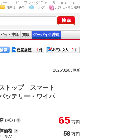
ー ナビ ワンセグＴＶ Ｂｌｕｅｔｏ...
質問はコチラ
ヘルプ
お気に入りに追加
ピット沖縄
買取
グーバイク沖縄
1
0
2026/02/03更新
ストップ スマート
バッテリー・ワイパ
65
額
(税込)
万円
体価格
58
万円
(リ済込)