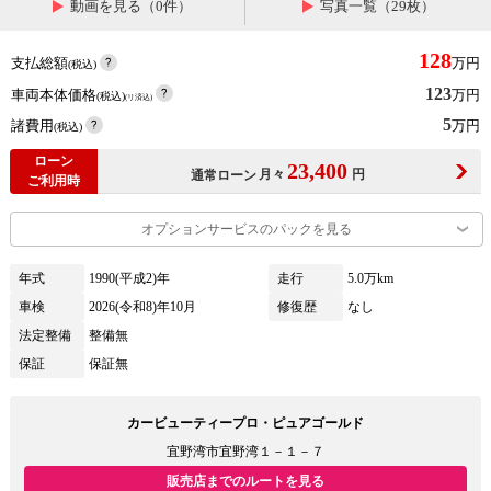
動画を見る（0件）
写真一覧（29枚）
128
支払総額
万円
(税込)
123
車両本体価格
万円
(税込)
(リ済込)
5
諸費用
万円
(税込)
ローン
23,400
月々
円
通常ローン
ご利用時
オプションサービスのパックを見る
年式
1990(平成2)年
走行
5.0万km
車検
2026(令和8)年10月
修復歴
なし
法定整備
整備無
保証
保証無
カービューティープロ・ピュアゴールド
宜野湾市宜野湾１－１－７
販売店までのルートを見る