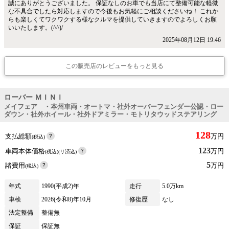
誠にありがとうございました。 保証なしのお車でも当店にて整備可能な軽微
な不具合でしたら対応しますので今後もお気軽にご相談くださいね！ これか
らも楽しくてワクワクする様なクルマを提供していきますのでよろしくお願
いいたします。(^^)/
2025年08月12日 19:46
この販売店のレビューをもっと見る
ローバー ＭＩＮＩ
メイフェア ・本州車両・オートマ・社外オーバーフェンダー公認・ロー
ダウン・社外ホイール・社外ドアミラー・モトリタウッドステアリング
128
支払総額
万円
(税込)
123
車両本体価格
万円
(税込)(リ済込)
5
諸費用
万円
(税込)
年式
1990(平成2)年
走行
5.0万km
車検
2026(令和8)年10月
修復歴
なし
法定整備
整備無
保証
保証無