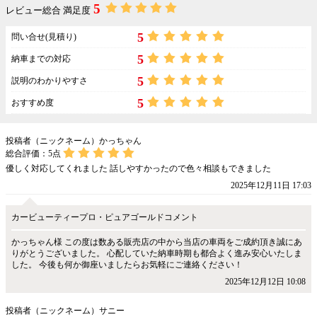
5
レビュー総合 満足度
5
問い合せ(見積り)
5
納車までの対応
5
説明のわかりやすさ
5
おすすめ度
投稿者（ニックネーム）かっちゃん
総合評価：
5
点
優しく対応してくれました 話しやすかったので色々相談もできました
2025年12月11日 17:03
カービューティープロ・ピュアゴールドコメント
かっちゃん様 この度は数ある販売店の中から当店の車両をご成約頂き誠にあ
りがとうございました。 心配していた納車時期も都合よく進み安心いたしま
した。 今後も何か御座いましたらお気軽にご連絡ください！
2025年12月12日 10:08
投稿者（ニックネーム）サニー