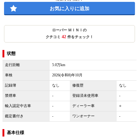
お気に入りに追加
ローバー ＭＩＮＩの
42
クチコミ
件をチェック！
状態
走行距離
5.0万km
車検
2026(令和8)年10月
記録簿
なし
修復歴
なし
禁煙車
-
登録済未使用車
-
輸入認定中古車
-
ディーラー車
○
鑑定書付き
-
ワンオーナー
-
基本仕様