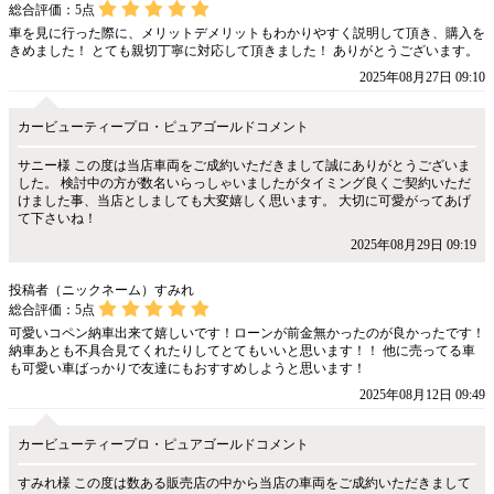
総合評価：
5
点
車を見に行った際に、メリットデメリットもわかりやすく説明して頂き、購入を
きめました！ とても親切丁寧に対応して頂きました！ ありがとうございます。
2025年08月27日 09:10
カービューティープロ・ピュアゴールドコメント
サニー様 この度は当店車両をご成約いただきまして誠にありがとうございま
した。 検討中の方が数名いらっしゃいましたがタイミング良くご契約いただ
けました事、当店としましても大変嬉しく思います。 大切に可愛がってあげ
て下さいね！
2025年08月29日 09:19
投稿者（ニックネーム）すみれ
総合評価：
5
点
可愛いコペン納車出来て嬉しいです！ローンが前金無かったのが良かったです！
納車あとも不具合見てくれたりしてとてもいいと思います！！ 他に売ってる車
も可愛い車ばっかりで友達にもおすすめしようと思います！
2025年08月12日 09:49
カービューティープロ・ピュアゴールドコメント
すみれ様 この度は数ある販売店の中から当店の車両をご成約いただきまして