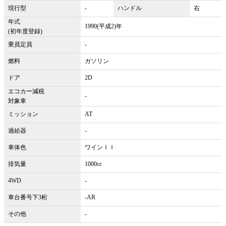
現行型
-
ハンドル
右
年式
1990(平成2)年
(初年度登録)
乗員定員
-
燃料
ガソリン
ドア
2D
エコカー減税
-
対象車
ミッション
AT
過給器
-
車体色
ワインＩＩ
排気量
1000cc
4WD
-
車台番号下3桁
-AR
その他
-