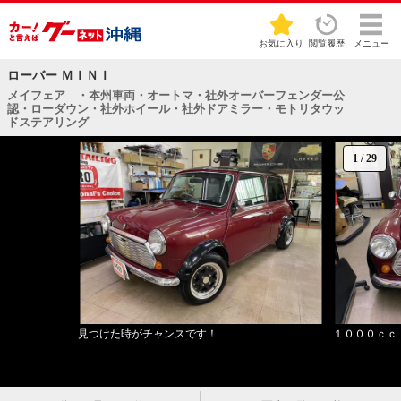
お気に入り
閲覧履歴
メニュー
ローバー ＭＩＮＩ
メイフェア ・本州車両・オートマ・社外オーバーフェンダー公
認・ローダウン・社外ホイール・社外ドアミラー・モトリタウッ
ドステアリング
1
/
29
見つけた時がチャンスです！
１０００ｃｃ