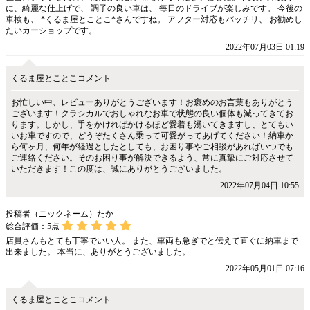
に、綺麗な仕上げで、 調子の良い車は、 毎日のドライブが楽しみです。 今後の
車検も、 *くるま屋とことこ*さんですね。 アフター対応もバッチリ、 お勧めし
たいカーショップです。
2022年07月03日 01:19
くるま屋とことこコメント
お忙しい中、レビューありがとうございます！お褒めのお言葉もありがとう
ございます！クラシカルでおしゃれなお車で状態の良い個体も減ってきてお
ります。しかし、手をかければかけるほど愛着も湧いてきますし、とてもい
いお車ですので、どうぞたくさん乗って可愛がってあげてください！納車か
ら何ヶ月、何年が経過としたとしても、お困り事やご相談があればいつでも
ご連絡ください。そのお困り事が解決できるよう、常に真摯にご対応させて
いただきます！この度は、誠にありがとうございました。
2022年07月04日 10:55
投稿者（ニックネーム）たか
総合評価：
5
点
店員さんもとても丁寧でいい人。 また、車両も急ぎでと伝えて直ぐに納車まで
出来ました。 本当に、ありがとうございました。
2022年05月01日 07:16
くるま屋とことこコメント