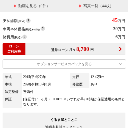
動画を見る（0件）
写真一覧（44枚）
45
支払総額
万円
(税込)
39
車両本体価格
万円
(税込)
(リ済込)
6
諸費用
万円
(税込)
ローン
8,700
月々
円
通常ローン
ご利用時
オプションサービスのパックを見る
年式
2015(平成27)年
走行
12.4万km
車検
2028(令和10)年1月
修復歴
あり
法定整備
整備付
保証
[保証付]：1ヶ月・1000km ※いずれか早い時期が保証適用の条件と
なります。
くるま屋とことこ
沖縄市登川２－２５－１