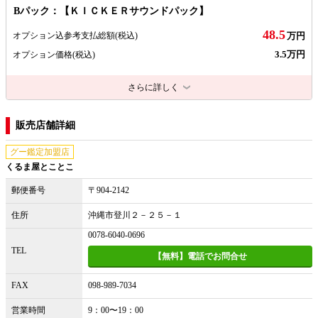
Bパック：【ＫＩＣＫＥＲサウンドパック】
48.5
オプション込参考支払総額
(税込)
万円
3.5万円
オプション価格
(税込)
さらに詳しく
販売店舗詳細
グー鑑定加盟店
くるま屋とことこ
郵便番号
〒904-2142
住所
沖縄市登川２－２５－１
0078-6040-0696
TEL
【無料】電話でお問合せ
FAX
098-989-7034
営業時間
9：00〜19：00