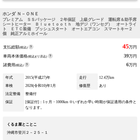
ホンダ Ｎ－ＯＮＥ
プレミアム ＳＳパッケージ ２年保証 上級グレード 運転席＆助手席
シートヒーター Ｂｌｕｅｔｏｏｔｈ 地デジ（ワンセグ） オートライ
ト ＥＴＣ装備 プッシュスタート オートエアコン スマートキー２
個 純正アルミホイール
45
支払総額
万円
(税込)
39
車両本体価格
万円
(税込)(リ済込)
6
諸費用
万円
(税込)
年式
2015(平成27)年
走行
12.4万km
車検
2028(令和10)年1月
修復歴
あり
法定整備
整備付
保証
[保証付]：1ヶ月・1000km ※いずれか早い時期が保証適用の条件と
なります。
くるま屋とことこ
沖縄市登川２－２５－１