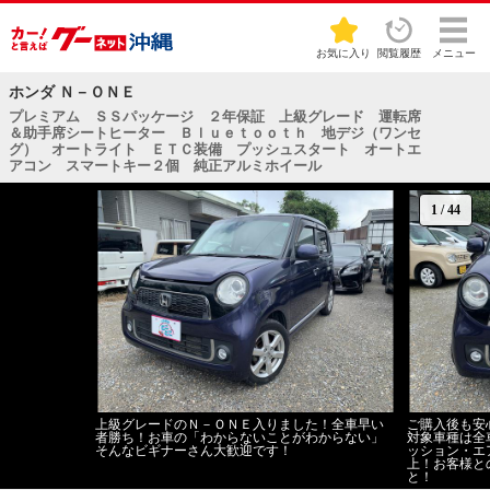
お気に入り
閲覧履歴
メニュー
ホンダ Ｎ－ＯＮＥ
プレミアム ＳＳパッケージ ２年保証 上級グレード 運転席
＆助手席シートヒーター Ｂｌｕｅｔｏｏｔｈ 地デジ（ワンセ
グ） オートライト ＥＴＣ装備 プッシュスタート オートエ
アコン スマートキー２個 純正アルミホイール
1
/
44
上級グレードのＮ－ＯＮＥ入りました！全車早い
ご購入後も安
者勝ち！お車の「わからないことがわからない」
対象車種は全
そんなビギナーさん大歓迎です！
ッション・エ
上！お客様と
と！