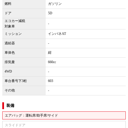
燃料
ガソリン
ドア
5D
エコカー減税
-
対象車
ミッション
インパネAT
過給器
-
車体色
紺
排気量
660cc
4WD
-
車台番号下3桁
603
その他
-
装備
エアバッグ：運転席/助手席/サイド
スライドドア