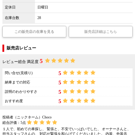
定休日
日曜日
在庫台数
28
この販売店の在庫を見る
販売店詳細はこちら
販売店レビュー
5
レビュー総合 満足度
5
問い合せ(見積り)
5
納車までの対応
5
説明のわかりやすさ
5
おすすめ度
投稿者（ニックネーム）Choco
総合評価：
5
点
１人で、初めての車探し、 緊張と、不安でいっぱいでした、 オーナーさんと、
担当スタッフさんの、 対応が緊張を和らげてくださいました。 内装、外装共