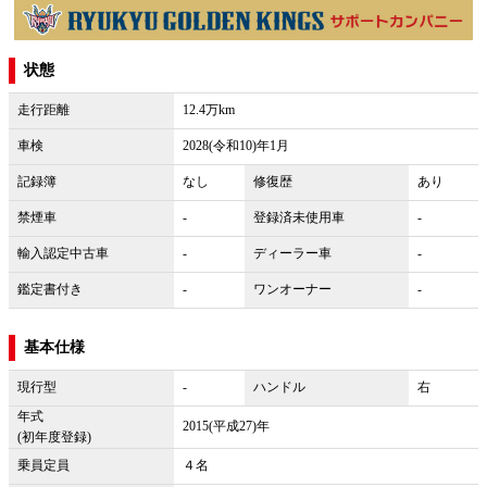
状態
走行距離
12.4万km
車検
2028(令和10)年1月
記録簿
なし
修復歴
あり
禁煙車
-
登録済未使用車
-
輸入認定中古車
-
ディーラー車
-
鑑定書付き
-
ワンオーナー
-
基本仕様
現行型
-
ハンドル
右
年式
2015(平成27)年
(初年度登録)
乗員定員
４名