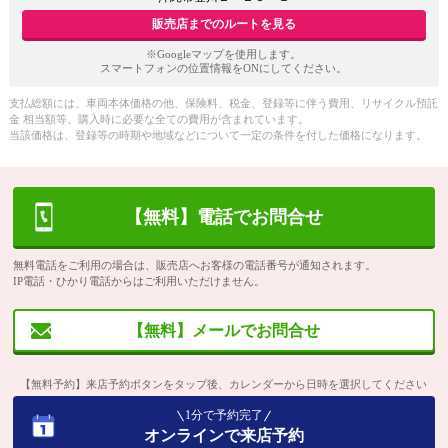
販売店までのルートを見る
※Googleマップを使用します。
スマートフォンの位置情報をONにしてください。
支払総額には、車両本体価格の他、保険料、税金、登録等に伴う費用、リサイクル預託
金 相当額等、購入時に必要な全ての費用が含まれています。
当該価格は、登録等の時期や地域などについて一定の条件を付した価格になります。
【無料】電話でお問合せ
無料電話をご利用の場合は、販売店へお客様の電話番号が通知されます。
IP電話・ひかり電話からはご利用いただけません。
【無料】メールでお問合せ
【無料予約】来店予約ボタンをタップ後、カレンダーから日時を選択してください
1分で予約完了
オンラインで来店予約