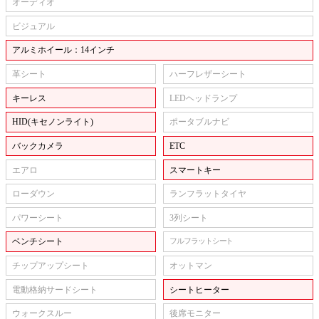
オーディオ
ビジュアル
アルミホイール：14インチ
革シート
ハーフレザーシート
キーレス
LEDヘッドランプ
HID(キセノンライト)
ポータブルナビ
バックカメラ
ETC
エアロ
スマートキー
ローダウン
ランフラットタイヤ
パワーシート
3列シート
ベンチシート
フルフラットシート
チップアップシート
オットマン
電動格納サードシート
シートヒーター
ウォークスルー
後席モニター