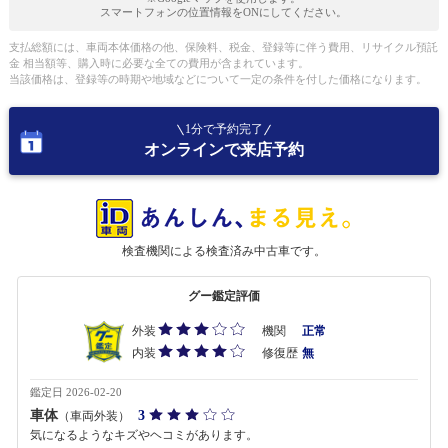
スマートフォンの位置情報をONにしてください。
支払総額には、車両本体価格の他、保険料、税金、登録等に伴う費用、リサイクル預託
金 相当額等、購入時に必要な全ての費用が含まれています。
当該価格は、登録等の時期や地域などについて一定の条件を付した価格になります。
1分で予約完了
オンラインで来店予約
検査機関による検査済み中古車です。
グー鑑定評価
外装
機関
正常
内装
修復歴
無
鑑定日 2026-02-20
車体
3
（車両外装）
気になるようなキズやヘコミがあります。