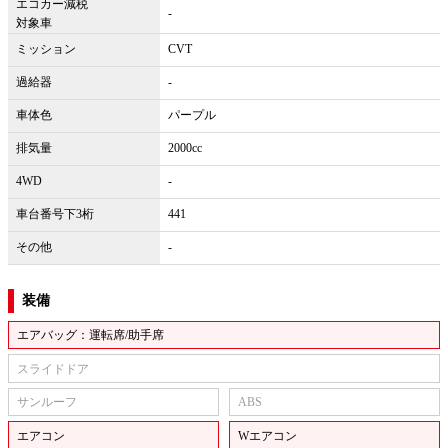
エコカー減税
-
対象車
ミッション
CVT
過給器
-
車体色
パープル
排気量
2000cc
4WD
-
車台番号下3桁
441
その他
-
装備
エアバッグ：運転席/助手席
スライドドア
サンルーフ
ABS
エアコン
Wエアコン