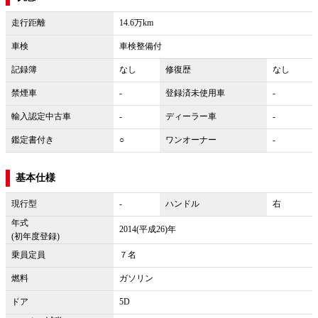
走行距離
14.6万km
車検
車検整備付
記録簿
なし
修復歴
なし
禁煙車
-
登録済未使用車
-
輸入認定中古車
-
ディーラー車
-
鑑定書付き
○
ワンオーナー
-
基本仕様
現行型
-
ハンドル
右
年式
2014(平成26)年
(初年度登録)
乗員定員
７名
燃料
ガソリン
ドア
5D