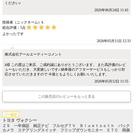
ください♪
2026年06月24日 11:43
投稿者（ニックネーム）k
総合評価：
5
点
よかったです
2026年05月11日 12:33
株式会社アールエーティーコメント
k様 この度はご来店、ご成約誠にありがとうございます。 また高評価のレビ
ューもいただき、大変嬉しいです♪ 納車後のアフターサービスもしっかり対
応させていただきますので 今後ともよろしくお願いいたします。
2026年05月12日 11:55
この販売店のレビューをもっと見る
グー鑑定
トヨタ ヴォクシー
ＺＳ 一年保証 純正ナビ フルセグＴＶ Ｂｌｕｅｔｏｏｔｈ バック
カメラ ステアリングスイッチ フリップダウンモニター ＥＴＣ 両側