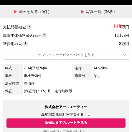
動画を見る（0件）
写真一覧（56枚）
119
支払総額
万円
(税込)
111
車両本体価格
万円
(税込)
(リ済込)
8
諸費用
万円
(税込)
オプションサービスのパックを見る
年式
2014(平成26)年
走行
14.6万km
車検
車検整備付
修復歴
なし
法定整備
整備付
保証
[保証付]：12ヶ月・走行無制限
株式会社アールエーティー
島尻郡南風原町宮平３６５－１
販売店までのルートを見る
※Googleマップを使用します。