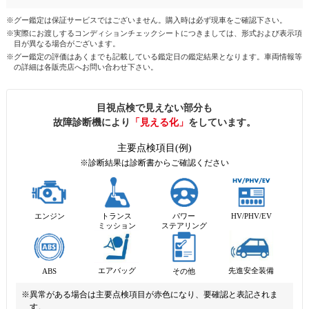
※グー鑑定は保証サービスではございません。購入時は必ず現車をご確認下さい。
※実際にお渡しするコンディションチェックシートにつきましては、形式および表示項
目が異なる場合がございます。
※グー鑑定の評価はあくまでも記載している鑑定日の鑑定結果となります。車両情報等
の詳細は各販売店へお問い合わせ下さい。
目視点検で見えない部分も
故障診断機により
「見える化」
をしています。
主要点検項目(例)
※診断結果は診断書からご確認ください
エンジン
トランス
パワー
HV/PHV/EV
ミッション
ステアリング
先進安全装備
エアバッグ
ABS
その他
※異常がある場合は主要点検項目が赤色になり、要確認と表記されま
す。