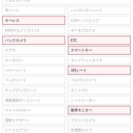
アルミホイール
革シート
ハーフレザーシート
キーレス
LEDヘッドランプ
HID(キセノンライト)
ポータブルナビ
バックカメラ
ETC
エアロ
スマートキー
ローダウン
ランフラットタイヤ
パワーシート
3列シート
ベンチシート
フルフラットシート
チップアップシート
オットマン
電動格納サードシート
シートヒーター
ウォークスルー
後席モニター
電動リアゲート
フロントカメラ
シートエアコン
全周囲カメラ