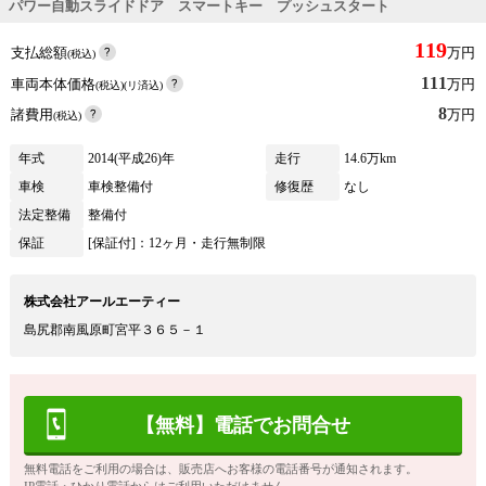
パワー自動スライドドア スマートキー プッシュスタート
119
支払総額
万円
(税込)
111
車両本体価格
万円
(税込)(リ済込)
8
諸費用
万円
(税込)
年式
2014(平成26)年
走行
14.6万km
車検
車検整備付
修復歴
なし
法定整備
整備付
保証
[保証付]：12ヶ月・走行無制限
株式会社アールエーティー
島尻郡南風原町宮平３６５－１
【無料】電話でお問合せ
無料電話をご利用の場合は、販売店へお客様の電話番号が通知されます。