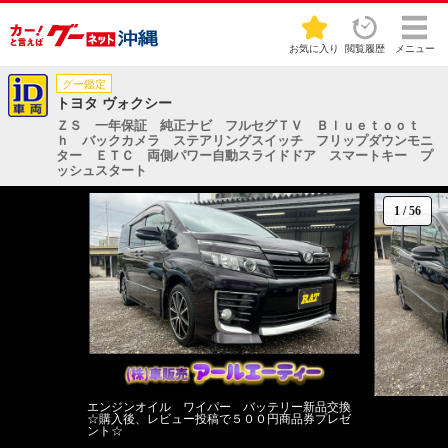
お気に入り
閲覧履歴
メニュー
グー鑑定
トヨタ ヴォクシー
ＺＳ 一年保証 純正ナビ フルセグＴＶ Ｂｌｕｅｔｏｏｔ
ｈ バックカメラ ステアリングスイッチ フリップダウンモニ
ター ＥＴＣ 両側パワー自動スライドドア スマートキー プ
ッシュスタート
1
/
56
エンジンオイル ワイパー バッテリー新品交換
☆購入後、レビュー投稿で５００円商品券プレゼ
ント☆