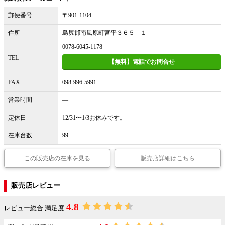
郵便番号
〒901-1104
住所
島尻郡南風原町宮平３６５－１
0078-6045-1178
TEL
【無料】電話でお問合せ
FAX
098-996-5991
営業時間
―
定休日
12/31〜1/3お休みです。
在庫台数
99
この販売店の在庫を見る
販売店詳細はこちら
販売店レビュー
4.8
レビュー総合 満足度