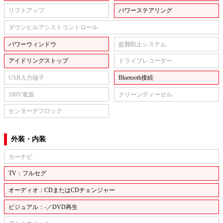
リフトアップ
パワーステアリング
ダウンヒルアシストコントロール
パワーウィンドウ
盗難防止システム
アイドリングストップ
ドライブレコーダー
USB入力端子
Bluetooth接続
100V電源
クリーンディーゼル
センターデフロック
外装・内装
カーナビ
TV：フルセグ
オーディオ：CDまたはCDチェンジャー
ビジュアル：-／DVD再生