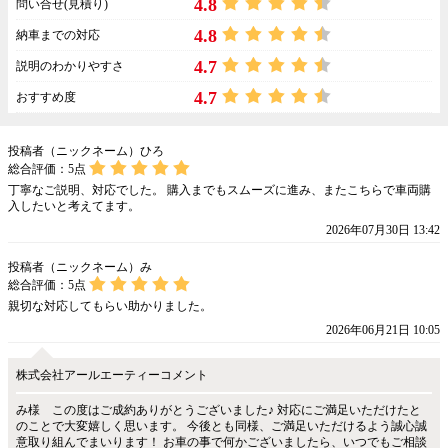
4.8
問い合せ(見積り)
4.8
納車までの対応
4.7
説明のわかりやすさ
4.7
おすすめ度
投稿者（ニックネーム）ひろ
総合評価：
5
点
丁寧なご説明、対応でした。 購入までもスムーズに進み、またこちらで車両購
入したいと考えてます。
2026年07月30日 13:42
投稿者（ニックネーム）み
総合評価：
5
点
親切な対応してもらい助かりました。
2026年06月21日 10:05
株式会社アールエーティーコメント
み様 この度はご成約ありがとうございました♪ 対応にご満足いただけたと
のことで大変嬉しく思います。 今後とも同様、ご満足いただけるよう誠心誠
意取り組んでまいります！ お車の事で何かございましたら、いつでもご相談