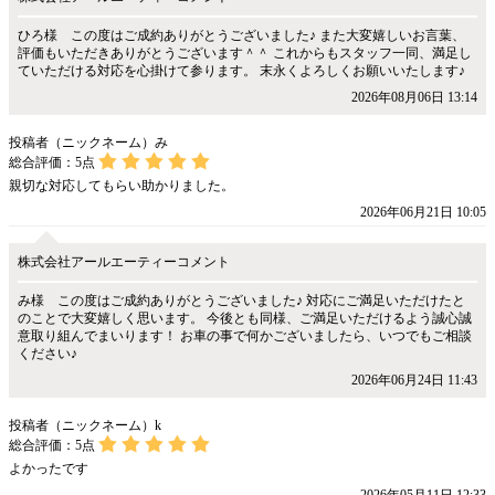
ひろ様 この度はご成約ありがとうございました♪ また大変嬉しいお言葉、
評価もいただきありがとうございます＾＾ これからもスタッフ一同、満足し
ていただける対応を心掛けて参ります。 末永くよろしくお願いいたします♪
2026年08月06日 13:14
投稿者（ニックネーム）み
総合評価：
5
点
親切な対応してもらい助かりました。
2026年06月21日 10:05
株式会社アールエーティーコメント
み様 この度はご成約ありがとうございました♪ 対応にご満足いただけたと
のことで大変嬉しく思います。 今後とも同様、ご満足いただけるよう誠心誠
意取り組んでまいります！ お車の事で何かございましたら、いつでもご相談
ください♪
2026年06月24日 11:43
投稿者（ニックネーム）k
総合評価：
5
点
よかったです