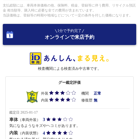
支払総額には、車両本体価格の他、保険料、税金、登録等に伴う費用、リサイクル預託
金 相当額等、購入時に必要な全ての費用が含まれています。
当該価格は、登録等の時期や地域などについて一定の条件を付した価格になります。
1分で予約完了
オンラインで来店予約
検査機関による検査済み中古車です。
グー鑑定評価
外装
機関
正常
内装
修復歴
無
鑑定日 2025-01-17
車体
3
（車両外装）
気になるようなキズやヘコミがあります。
内装
4
（内装状態）