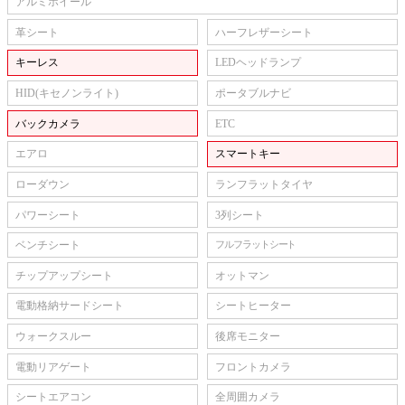
アルミホイール
革シート
ハーフレザーシート
キーレス
LEDヘッドランプ
HID(キセノンライト)
ポータブルナビ
バックカメラ
ETC
エアロ
スマートキー
ローダウン
ランフラットタイヤ
パワーシート
3列シート
ベンチシート
フルフラットシート
チップアップシート
オットマン
電動格納サードシート
シートヒーター
ウォークスルー
後席モニター
電動リアゲート
フロントカメラ
シートエアコン
全周囲カメラ