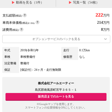
動画を見る（1件）
写真一覧（54枚）
222
支払総額
万円
(税込)
214
車両本体価格
万円
(税込)
(リ済込)
8
諸費用
万円
(税込)
オプションサービスのパックを見る
年式
2019(令和1)年
走行
8.1万km
車検
車検整備付
修復歴
なし
法定整備
整備付
保証
[保証付]：24ヶ月・走行無制限
株式会社アールエーティー
島尻郡南風原町宮平３６５－１
販売店までのルートを見る
※Googleマップを使用します。
スマートフォンの位置情報をONにしてください。