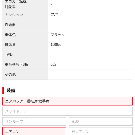
エコカー減税
-
対象車
ミッション
CVT
過給器
-
車体色
ブラック
排気量
1500cc
4WD
-
車台番号下3桁
655
その他
-
装備
エアバッグ：運転席/助手席
スライドドア
サンルーフ
ABS
エアコン
Wエアコン