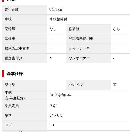
走行距離
8.1万km
車検
車検整備付
記録簿
なし
修復歴
なし
禁煙車
-
登録済未使用車
-
輸入認定中古車
-
ディーラー車
-
鑑定書付き
○
ワンオーナー
-
基本仕様
現行型
-
ハンドル
右
年式
2019(令和1)年
(初年度登録)
乗員定員
７名
燃料
ガソリン
ドア
5D