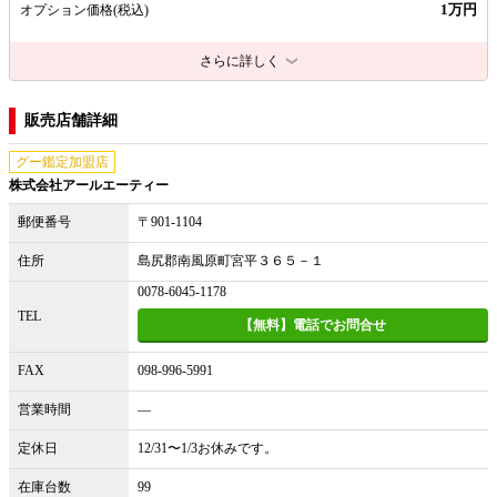
1万円
オプション価格
(税込)
さらに詳しく
販売店舗詳細
グー鑑定加盟店
株式会社アールエーティー
郵便番号
〒901-1104
住所
島尻郡南風原町宮平３６５－１
0078-6045-1178
TEL
【無料】電話でお問合せ
FAX
098-996-5991
営業時間
―
定休日
12/31〜1/3お休みです。
在庫台数
99