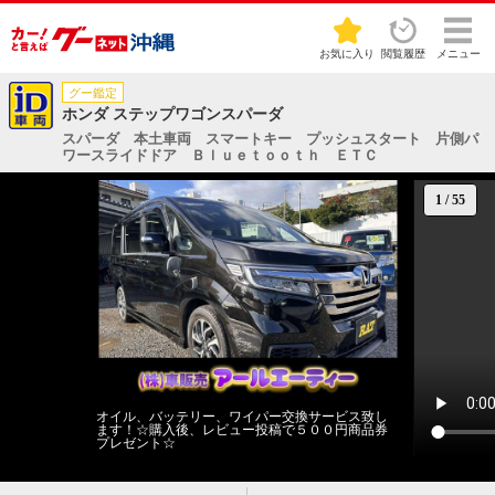
お気に入り
閲覧履歴
メニュー
グー鑑定
ホンダ ステップワゴンスパーダ
スパーダ 本土車両 スマートキー プッシュスタート 片側パ
ワースライドドア Ｂｌｕｅｔｏｏｔｈ ＥＴＣ
1
/
55
オイル、バッテリー、ワイパー交換サービス致し
ます！☆購入後、レビュー投稿で５００円商品券
プレゼント☆