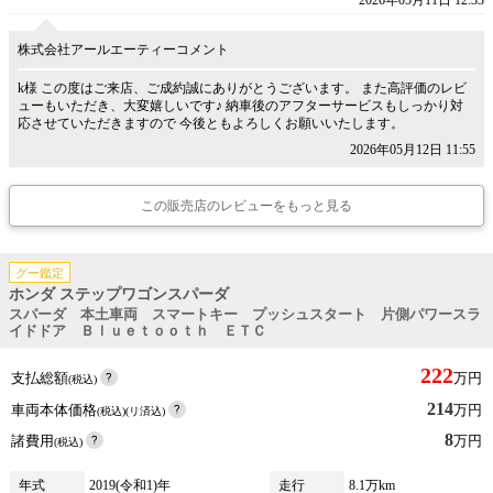
2026年05月11日 12:33
株式会社アールエーティーコメント
k様 この度はご来店、ご成約誠にありがとうございます。 また高評価のレビ
ューもいただき、大変嬉しいです♪ 納車後のアフターサービスもしっかり対
応させていただきますので 今後ともよろしくお願いいたします。
2026年05月12日 11:55
この販売店のレビューをもっと見る
グー鑑定
ホンダ ステップワゴンスパーダ
スパーダ 本土車両 スマートキー プッシュスタート 片側パワースラ
イドドア Ｂｌｕｅｔｏｏｔｈ ＥＴＣ
222
支払総額
万円
(税込)
214
車両本体価格
万円
(税込)(リ済込)
8
諸費用
万円
(税込)
年式
2019(令和1)年
走行
8.1万km