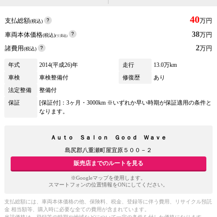
40
支払総額
万円
(税込)
38
車両本体価格
万円
(税込)
(リ済込)
2
諸費用
万円
(税込)
年式
2014(平成26)年
走行
13.0万km
車検
車検整備付
修復歴
あり
法定整備
整備付
保証
[保証付]：3ヶ月・3000km ※いずれか早い時期が保証適用の条件と
なります。
Ａｕｔｏ Ｓａｌｏｎ Ｇｏｏｄ Ｗａｖｅ
島尻郡八重瀬町屋宜原５００－２
販売店までのルートを見る
※Googleマップを使用します。
スマートフォンの位置情報をONにしてください。
支払総額には、車両本体価格の他、保険料、税金、登録等に伴う費用、リサイクル預託
金 相当額等、購入時に必要な全ての費用が含まれています。