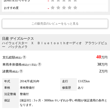
-
説明のわかりやすさ
-
おすすめ度
この販売店のレビューをもっと見る
日産 デイズルークス
ハイウェイスター Ｘ Ｂｌｕｅｔｏｏｔｈオーディオ アラウンドビュ
ー バックカメラ
40
支払総額
万円
(税込)
38
車両本体価格
万円
(税込)(リ済込)
2
諸費用
万円
(税込)
年式
2014(平成26)年
走行
13.0万km
車検
車検整備付
修復歴
あり
法定整備
整備付
保証
[保証付]：3ヶ月・3000km ※いずれか早い時期が保証適用の条件と
なります。