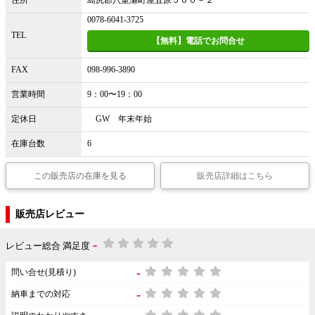
住所
島尻郡八重瀬町屋宜原５００－２
0078-6041-3725
TEL
【無料】電話でお問合せ
FAX
098-996-3890
営業時間
9：00〜19：00
定休日
GW 年末年始
在庫台数
6
この販売店の在庫を見る
販売店詳細はこちら
販売店レビュー
-
レビュー総合 満足度
-
問い合せ(見積り)
-
納車までの対応