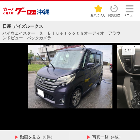
お気に入り
閲覧履歴
メニュー
日産 デイズルークス
ハイウェイスター Ｘ Ｂｌｕｅｔｏｏｔｈオーディオ アラウ
ンドビュー バックカメラ
1
/
4
動画を見る（0件）
写真一覧（4枚）