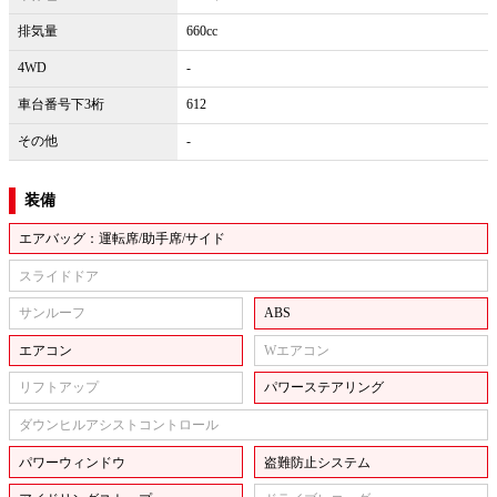
排気量
660cc
4WD
-
車台番号下3桁
612
その他
-
装備
エアバッグ：運転席/助手席/サイド
スライドドア
サンルーフ
ABS
エアコン
Wエアコン
リフトアップ
パワーステアリング
ダウンヒルアシストコントロール
パワーウィンドウ
盗難防止システム