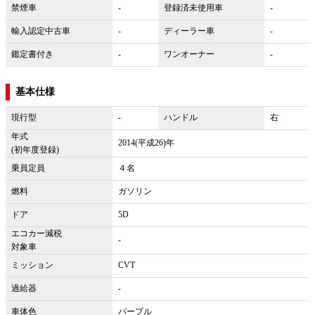
禁煙車
-
登録済未使用車
-
輸入認定中古車
-
ディーラー車
-
鑑定書付き
-
ワンオーナー
-
基本仕様
現行型
-
ハンドル
右
年式
2014(平成26)年
(初年度登録)
乗員定員
４名
燃料
ガソリン
ドア
5D
エコカー減税
-
対象車
ミッション
CVT
過給器
-
車体色
パープル