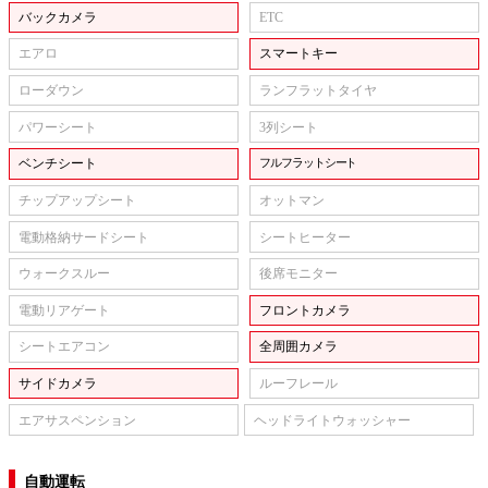
バックカメラ
ETC
エアロ
スマートキー
ローダウン
ランフラットタイヤ
パワーシート
3列シート
ベンチシート
フルフラットシート
チップアップシート
オットマン
電動格納サードシート
シートヒーター
ウォークスルー
後席モニター
電動リアゲート
フロントカメラ
シートエアコン
全周囲カメラ
サイドカメラ
ルーフレール
エアサスペンション
ヘッドライトウォッシャー
自動運転