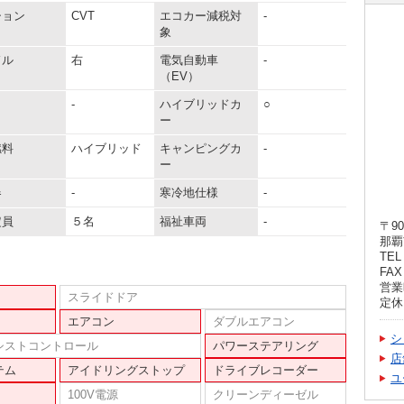
ション
CVT
エコカー減税対
-
象
ドル
右
電気自動車
-
（EV）
-
ハイブリッドカ
○
ー
燃料
ハイブリッド
キャンピングカ
-
ー
器
-
寒冷地仕様
-
定員
５名
福祉車両
-
〒90
那覇
TEL 
FAX 
営業時
スライドドア
定休
エアコン
ダブルエアコン
シ
シストコントロール
パワーステアリング
店
テム
アイドリングストップ
ドライブレコーダー
ユ
100V電源
クリーンディーゼル