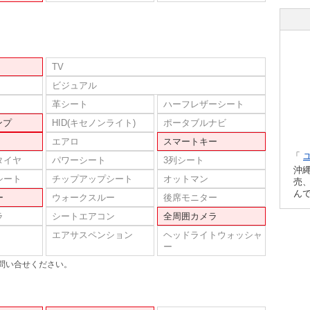
TV
ビジュアル
革シート
ハーフレザーシート
ンプ
HID(キセノンライト)
ポータブルナビ
エアロ
スマートキー
「
タイヤ
パワーシート
3列シート
沖
シート
チップアップシート
オットマン
売
ん
ー
ウォークスルー
後席モニター
ラ
シートエアコン
全周囲カメラ
エアサスペンション
ヘッドライトウォッシャ
ー
問い合せください。