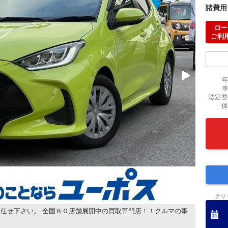
諸費用
ロー
ご利
法定整
保
クリ
任せ下さい。 全国８０店舗展開中の買取専門店！！クルマの事