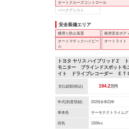
オートクルーズコントロール
パークアシスト
安全装備エリア
横滑り防止装置
衝突安全ボデ
オートマチックハイビー
オートライト
ム
トヨタ ヤリス ハイブリッドＺ 
モニター ブラインドスポットモ
イト ドライブレコーダー ＥＴ
194.2
支払総額
(税込)
万円
年式(初度登録)
2020(令和2)年
車体色
サーモテクトライムグ
排気
1500cc