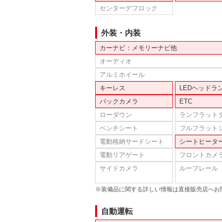
センターデフロック
外装・内装
カーナビ：メモリーナビ他
オーディオ
アルミホイール
キーレス
LEDヘッドラ
バックカメラ
ETC
ローダウン
ランフラット
ベンチシート
フルフラット
電動格納サードシート
シートヒータ
電動リアゲート
フロントカメ
サイドカメラ
ルーフレール
※装備品に関する詳しい情報は直接販売店へお
自動運転