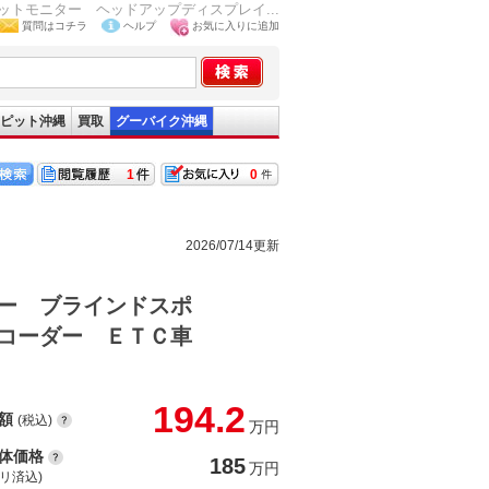
トモニター ヘッドアップディスプレイ...
質問はコチラ
ヘルプ
お気に入りに追加
ピット沖縄
買取
グーバイク沖縄
1
0
2026/07/14更新
ー ブラインドスポ
コーダー ＥＴＣ車
194.2
額
(税込)
万円
体価格
185
万円
(リ済込)