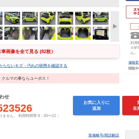
利用時
※I
車画像を全て見る (82枚）
ん。
価格変
からないキズ・汚れの状態を確認する
閲覧中
！クルマの事ならユーポス！
わせ
お気に入りに
523526
追加
在
ません。 利用時間帯 8：00〜22：
装備略号/用語解説