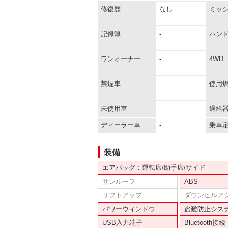
修復歴
なし
ミッ
記録簿
-
ハン
ワンオーナー
-
4WD
禁煙車
-
使用
未使用車
-
過給
ディーラー車
-
乗車
装備
エアバッグ：運転席/助手席/サイド
サンルーフ
ABS
リフトアップ
ダウンヒルア
パワーウィンドウ
盗難防止シス
USB入力端子
Bluetooth接続