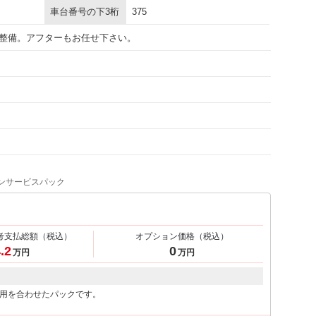
車台番号の下3桁
375
整備。アフターもお任せ下さい。
ンサービスパック
考支払総額
（税込）
オプション価格
（税込）
.2
0
万円
万円
用を合わせたパックです。