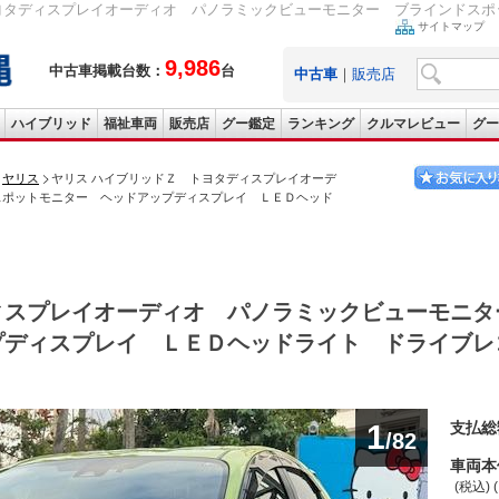
ヨタディスプレイオーディオ パノラミックビューモニター ブラインドスポッ
サイトマップ
9,986
中古車掲載台数：
台
中古車
｜
販売店
ハイブリッド
福祉車両
販売店
グー鑑定
ランキング
クルマレビュー
グー
ヤリス
ヤリス ハイブリッドＺ トヨタディスプレイオーデ
スポットモニター ヘッドアップディスプレイ ＬＥＤヘッド
ィスプレイオーディオ パノラミックビューモニタ
プディスプレイ ＬＥＤヘッドライト ドライブレ
1
支払総
/82
車両本
(税込) 