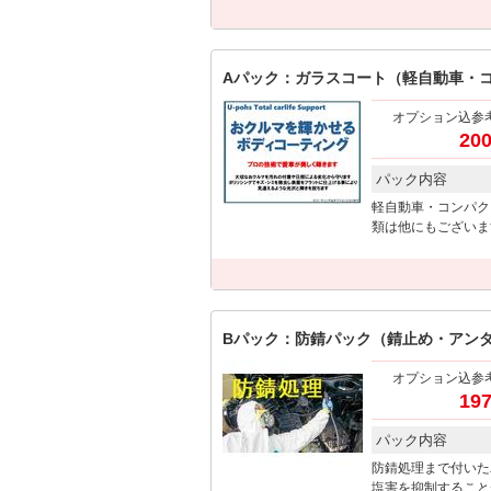
Aパック：ガラスコート（軽自動車・
オプション込参
200
パック内容
軽自動車・コンパク
類は他にもございま
Bパック：防錆パック（錆止め・アン
オプション込参
197
パック内容
防錆処理まで付いた
塩害を抑制すること