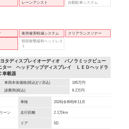
レーンアシスト
自動駐車システム
ィ
衝突被害軽減システム
クリアランスソナー
頸部衝撃緩和ヘッドレス
ト
トヨタディスプレイオーディオ パノラミックビュー
ニター ヘッドアップディスプレイ ＬＥＤヘッドラ
Ｃ車載器
車両本体価格
(税込)(リ済込)
185
万円
諸費用
(税込)
9.2
万円
車検
2026(令和8)年11月
リーン
走行距離
2.1万km
ドア
5D