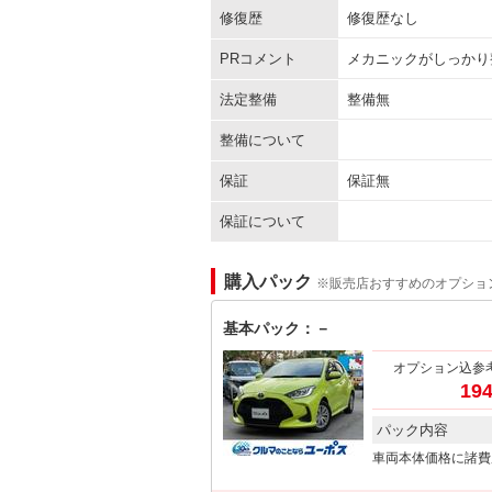
修復歴
修復歴なし
PRコメント
メカニックがしっかり
法定整備
整備無
整備について
保証
保証無
保証について
購入パック
※販売店おすすめのオプショ
基本パック：－
オプション込参
194
パック内容
車両本体価格に諸費