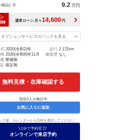
9.2
(税込)
万円
ン
14,600
通常ローン
月々
円
用時
オプションサービスのパックを見る
年式
2020(令和2)年
走行
2.1万km
車検
2026(令和8)年11月
修復歴
なし
備
整備無
証
保証無
無料見積・在庫確認する
現在
0
人が検討中
お気に入りに追加
ック後、カレンダーから日時を選択してください
1分で予約完了
オンラインで来店予約