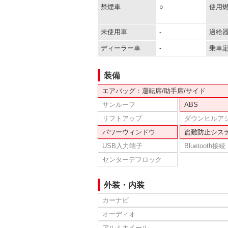
禁煙車
○
使用
未使用車
-
過給
ディーラー車
-
乗車
装備
エアバッグ：運転席/助手席/サイド
サンルーフ
ABS
リフトアップ
ダウンヒルア
パワーウィンドウ
盗難防止シス
USB入力端子
Bluetooth接続
センターデフロック
外装・内装
カーナビ
オーディオ
アルミホイール