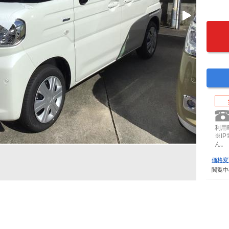
利用時
※I
ん。
価格変
閲覧中