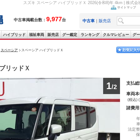
スズキ スペーシア ハイブリッドＸ 2026(令和8)年 4km | 株
サイトマップ
9,977
中古車掲載台数：
台
中古車
｜
販売店
ハイブリッド
福祉車両
販売店
グー鑑定
ランキング
クルマレビュー
グー
スペーシア
スペーシア ハイブリッドＸ
ブリッドＸ
1
支払総
/2
車両本
(税込) 
諸費用
法定整
保