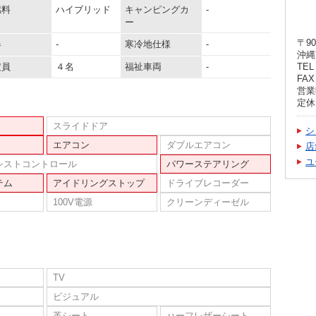
燃料
ハイブリッド
キャンピングカ
-
ー
〒90
器
-
寒冷地仕様
-
沖縄
定員
４名
福祉車両
-
TEL 
FAX 
営業時
定休
スライドドア
シ
エアコン
ダブルエアコン
店
ユ
シストコントロール
パワーステアリング
テム
アイドリングストップ
ドライブレコーダー
100V電源
クリーンディーゼル
TV
ビジュアル
革シート
ハーフレザーシート