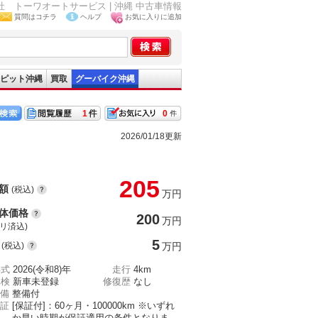
式会社 トーワオートサービス | 沖縄 中古車情報
質問はコチラ
ヘルプ
お気に入りに追加
ピット沖縄
買取
グーバイク沖縄
1
0
2026/01/18更新
205
額
(税込)
万円
体価格
200
万円
(リ済込)
5
(税込)
万円
年式
2026(令和8)年
走行
4km
車検
新車未登録
修復歴
なし
備
整備付
証
[保証付]：60ヶ月・100000km ※いずれ
か早い時期が保証適用の条件となりま