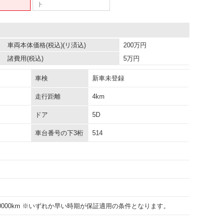
ト
車両本体価格
(税込)(リ済込)
200
万円
諸費用
(税込)
5
万円
車検
新車未登録
走行距離
4km
ドア
5D
車台番号の下3桁
514
100000km ※いずれか早い時期が保証適用の条件となります。