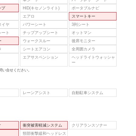
ンプ
HID(キセノンライト)
ポータブルナビ
エアロ
スマートキー
タイヤ
パワーシート
3列シート
シート
チップアップシート
オットマン
ー
ウォークスルー
後席モニター
ラ
シートエアコン
全周囲カメラ
エアサスペンション
ヘッドライトウォッシャ
ー
問い合せください。
レーンアシスト
自動駐車システム
ィ
衝突被害軽減システム
クリアランスソナー
頸部衝撃緩和ヘッドレス