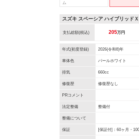
ム
スズキ スペーシア ハイブリッドＸ
205
支払総額
(税込)
万円
年式(初度登録)
2026(令和8)年
車体色
パールホワイト
排気
660cc
修復歴
修復歴なし
PRコメント
法定整備
整備付
整備について
保証
[保証付]：60ヶ月・