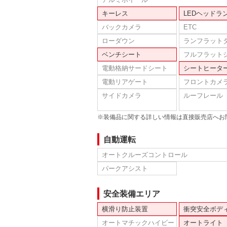
キーレス
LEDヘッドラ
バックカメラ
ETC
ローダウン
ランフラット
ベンチシート
フルフラット
電動格納サードシート
シートヒータ
電動リアゲート
フロントカメ
サイドカメラ
ルーフレール
※装備品に関する詳しい情報は直接販売店へお
自動運転
オートクルーズコントロール
パークアシスト
安全装備エリア
横滑り防止装置
衝突安全ボデ
オートマチックハイビー
オートライト