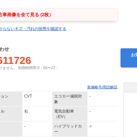
古車画像を全て見る (2枚）
からないキズ・汚れの状態を確認する
わせ
お
611726
ません。 利用時間帯 8：00〜22：
装備略号/用語解説
ション
CVT
エコカー減税対
-
象
ドル
右
電気自動車
-
（EV）
-
ハイブリッドカ
○
ー