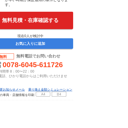
す。
無料見積・在庫確認する
現在
0
人が検討中
お気に入りに追加
無料電話でお問い合わせ
無料
0078-6045-611726
間帯 8：00〜22：00
P電話、ひかり電話からはご利用いただけませ
更お知らせメール
乗り換え金額シミュレーション
の車両・店舗情報を印刷