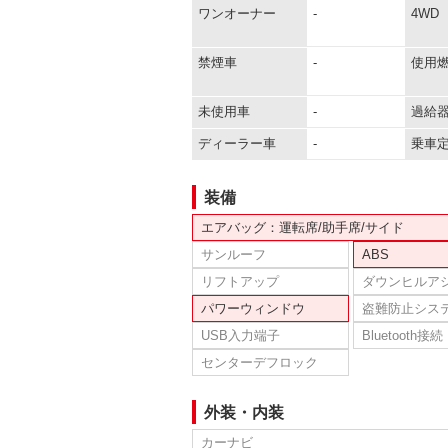
ワンオーナー
-
4WD
禁煙車
-
使用
未使用車
-
過給
ディーラー車
-
乗車
装備
エアバッグ：運転席/助手席/サイド
サンルーフ
ABS
リフトアップ
ダウンヒルア
パワーウィンドウ
盗難防止シス
USB入力端子
Bluetooth接続
センターデフロック
外装・内装
カーナビ