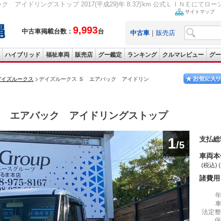
 アイドリングストップ 2017(平成29)年 8.3万km 公式ＬＩＮＥにてローン
サイトマップ
9,993
中古車掲載台数：
台
中古車
｜
販売店
ハイブリッド
福祉車両
販売店
グー鑑定
ランキング
クルマレビュー
グー
デイズルークス
デイズルークス Ｓ エアバック アイドリン
 エアバック アイドリングストップ
1
支払総
/5
車両本
(税込) 
諸費用
法定整
保