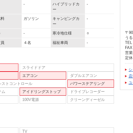
-
ハイブリッドカ
-
ー
燃料
ガソリン
キャンピングカ
-
ー
〒90
器
-
寒冷地仕様
○
うる
定員
４名
福祉車両
-
TEL 
FAX 
営業時
定休
スライドドア
シ
エアコン
ダブルエアコン
店
ユ
シストコントロール
パワーステアリング
テム
アイドリングストップ
ドライブレコーダー
100V電源
クリーンディーゼル
TV