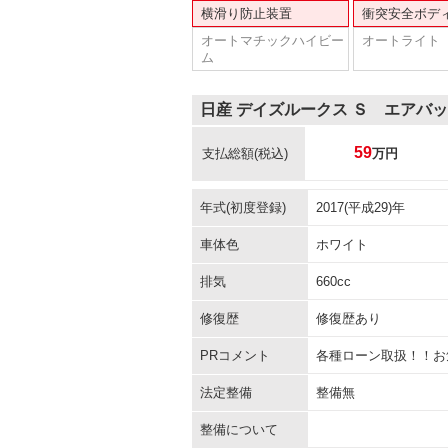
横滑り防止装置
衝突安全ボデ
オートマチックハイビー
オートライト
ム
日産 デイズルークス Ｓ エアバ
59
支払総額
(税込)
万円
年式(初度登録)
2017(平成29)年
車体色
ホワイト
排気
660cc
修復歴
修復歴あり
PRコメント
各種ローン取扱！！お
法定整備
整備無
整備について