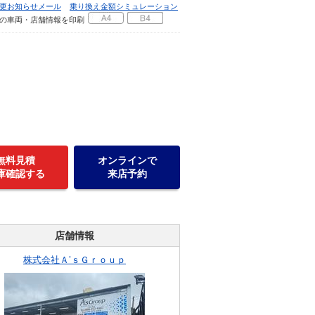
更お知らせメール
乗り換え金額シミュレーション
の車両・店舗情報を印刷
無料見積
オンラインで
庫確認する
来店予約
店舗情報
株式会社Ａ’ｓＧｒｏｕｐ