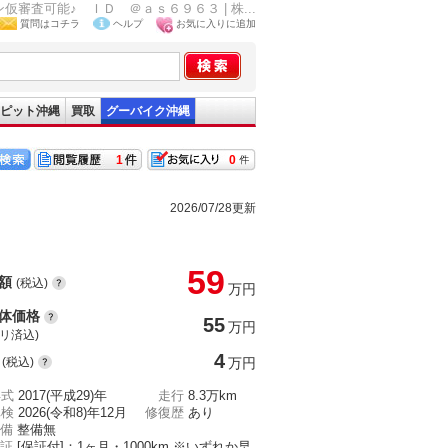
仮審査可能♪ ＩＤ ＠ａｓ６９６３ | 株...
質問はコチラ
ヘルプ
お気に入りに追加
ピット沖縄
買取
グーバイク沖縄
1
0
2026/07/28更新
59
額
(税込)
万円
体価格
55
万円
(リ済込)
4
(税込)
万円
年式
2017(平成29)年
走行
8.3万km
車検
2026(令和8)年12月
修復歴
あり
備
整備無
証
[保証付]：1ヶ月・1000km ※いずれか早