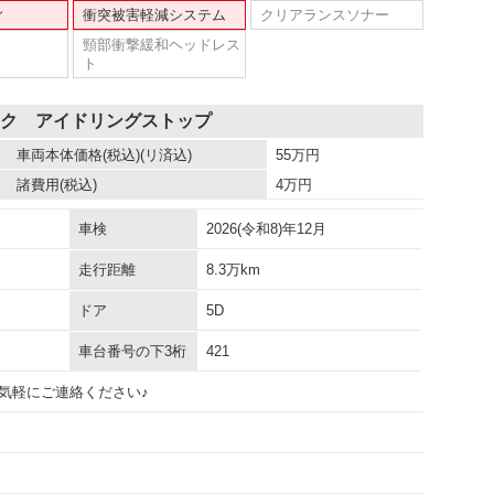
ィ
衝突被害軽減システム
クリアランスソナー
頸部衝撃緩和ヘッドレス
ト
ック アイドリングストップ
車両本体価格
(税込)(リ済込)
55
万円
諸費用
(税込)
4
万円
車検
2026(令和8)年12月
走行距離
8.3万km
ドア
5D
車台番号の下3桁
421
気軽にご連絡ください♪