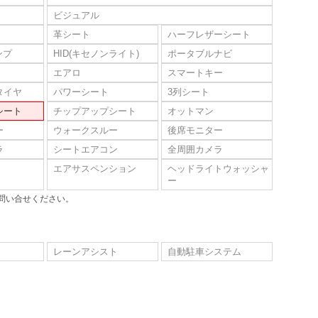
ビジュアル
革シート
ハーフレザーシート
ンプ
HID(キセノンライト)
ポータブルナビ
エアロ
スマートキー
タイヤ
パワーシート
3列シート
シート
チップアップシート
オットマン
ー
ウォークスルー
後席モニター
ラ
シートエアコン
全周囲カメラ
エアサスペンション
ヘッドライトウォッシャ
ー
問い合せください。
レーンアシスト
自動駐車システム