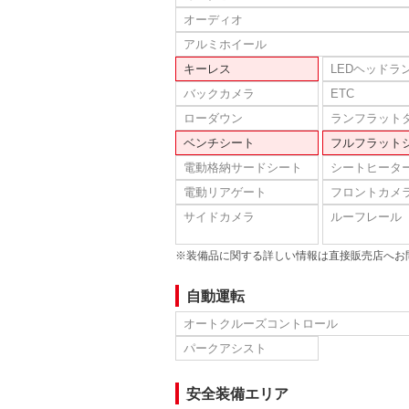
オーディオ
アルミホイール
キーレス
LEDヘッドラ
バックカメラ
ETC
ローダウン
ランフラット
ベンチシート
フルフラット
電動格納サードシート
シートヒータ
電動リアゲート
フロントカメ
サイドカメラ
ルーフレール
※装備品に関する詳しい情報は直接販売店へお
自動運転
オートクルーズコントロール
パークアシスト
安全装備エリア