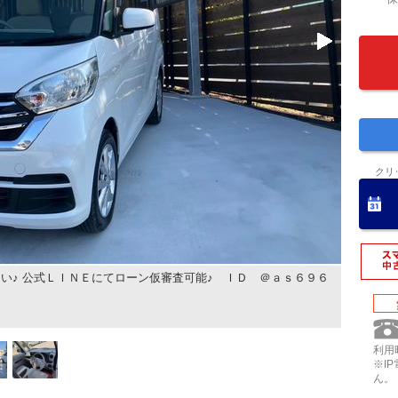
クリ
い♪ 公式ＬＩＮＥにてローン仮審査可能♪ ＩＤ ＠ａｓ６９６
利用時
※I
ん。