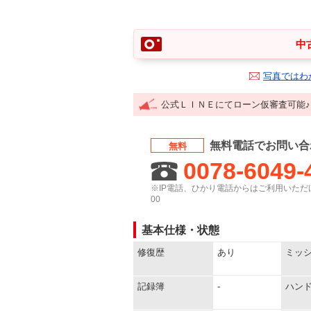
中
写真ではわ
公式ＬＩＮＥにてローン仮審査可能
無料電話でお問い合
無料
0078-6049-
※IP電話、ひかり電話からはご利用いただけ
00
基本仕様・状態
修復歴
あり
ミッ
記録簿
-
ハン