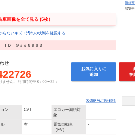
価格変
閲覧中
古車画像を全て見る (5枚）
からないキズ・汚れの状態を確認する
♪ ＩＤ ＠ａｓ６９６３
わせ
お気に入りに
422726
追加
在
ません。 利用時間帯 8：00〜22：
装備略号/用語解説
ション
CVT
エコカー減税対
-
象
ドル
右
電気自動車
-
（EV）