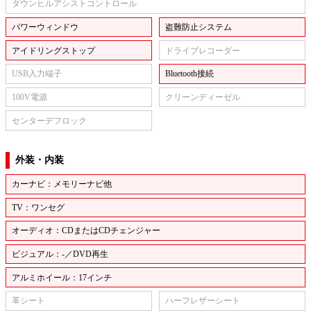
ダウンヒルアシストコントロール
パワーウィンドウ
盗難防止システム
アイドリングストップ
ドライブレコーダー
USB入力端子
Bluetooth接続
100V電源
クリーンディーゼル
センターデフロック
外装・内装
カーナビ：メモリーナビ他
TV：ワンセグ
オーディオ：CDまたはCDチェンジャー
ビジュアル：-／DVD再生
アルミホイール：17インチ
革シート
ハーフレザーシート