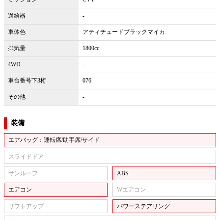
過給器
-
車体色
アティチュードブラックマイカ
排気量
1800cc
4WD
-
車台番号下3桁
076
その他
-
装備
エアバッグ：運転席/助手席/サイド
スライドドア
サンルーフ
ABS
エアコン
Wエアコン
リフトアップ
パワーステアリング