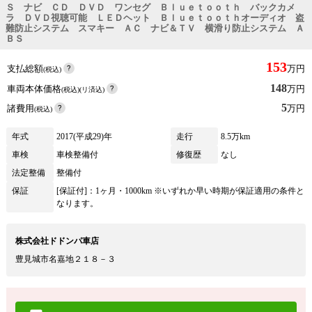
Ｓ ナビ ＣＤ ＤＶＤ ワンセグ Ｂｌｕｅｔｏｏｔｈ バックカメ
ラ ＤＶＤ視聴可能 ＬＥＤヘット Ｂｌｕｅｔｏｏｔｈオーディオ 盗
難防止システム スマキー ＡＣ ナビ＆ＴＶ 横滑り防止システム Ａ
ＢＳ
153
支払総額
万円
(税込)
148
車両本体価格
万円
(税込)(リ済込)
5
諸費用
万円
(税込)
年式
2017(平成29)年
走行
8.5万km
車検
車検整備付
修復歴
なし
法定整備
整備付
保証
[保証付]：1ヶ月・1000km ※いずれか早い時期が保証適用の条件と
なります。
株式会社ドドンパ車店
豊見城市名嘉地２１８－３