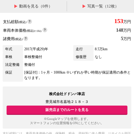
動画を見る（0件）
写真一覧（12枚）
153
支払総額
万円
(税込)
148
車両本体価格
万円
(税込)
(リ済込)
5
諸費用
万円
(税込)
年式
2017(平成29)年
走行
8.5万km
車検
車検整備付
修復歴
なし
法定整備
整備付
保証
[保証付]：1ヶ月・1000km ※いずれか早い時期が保証適用の条件と
なります。
株式会社ドドンパ車店
豊見城市名嘉地２１８－３
販売店までのルートを見る
※Googleマップを使用します。
スマートフォンの位置情報をONにしてください。
支払総額には、車両本体価格の他、保険料、税金、登録等に伴う費用、リサイクル預託