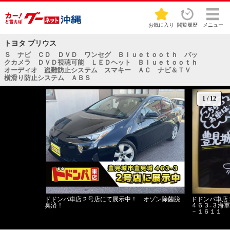
お気に入り
閲覧履歴
メニュー
トヨタ プリウス
Ｓ ナビ ＣＤ ＤＶＤ ワンセグ Ｂｌｕｅｔｏｏｔｈ バッ
クカメラ ＤＶＤ視聴可能 ＬＥＤヘット Ｂｌｕｅｔｏｏｔｈ
オーディオ 盗難防止システム スマキー ＡＣ ナビ＆ＴＶ
横滑り防止システム ＡＢＳ
1
/
12
ドドンパ車店２号店にて展示中！ オゾン除菌脱
ドドンパ車店
臭済！
４６３‐３海
－１６１１