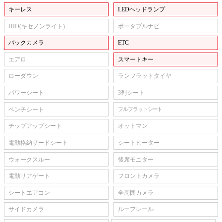
キーレス
LEDヘッドランプ
HID(キセノンライト)
ポータブルナビ
バックカメラ
ETC
エアロ
スマートキー
ローダウン
ランフラットタイヤ
パワーシート
3列シート
ベンチシート
フルフラットシート
チップアップシート
オットマン
電動格納サードシート
シートヒーター
ウォークスルー
後席モニター
電動リアゲート
フロントカメラ
シートエアコン
全周囲カメラ
サイドカメラ
ルーフレール