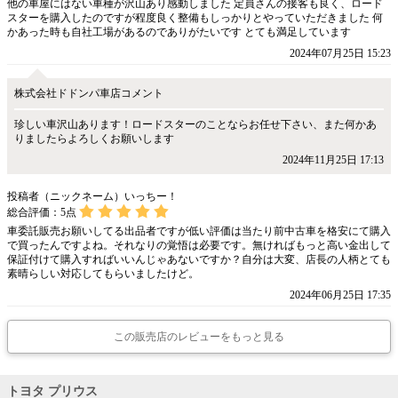
他の車屋にはない車種が沢山あり感動しました 定員さんの接客も良く、ロード
スターを購入したのですが程度良く整備もしっかりとやっていただきました 何
かあった時も自社工場があるのでありがたいです とても満足しています
2024年07月25日 15:23
株式会社ドドンパ車店コメント
珍しい車沢山あります！ロードスターのことならお任せ下さい、また何かあ
りましたらよろしくお願いします
2024年11月25日 17:13
投稿者（ニックネーム）いっちー！
総合評価：
5
点
車委託販売お願いしてる出品者ですが低い評価は当たり前中古車を格安にて購入
で買ったんですよね。それなりの覚悟は必要です。無ければもっと高い金出して
保証付けて購入すればいいんじゃあないですか？自分は大変、店長の人柄とても
素晴らしい対応してもらいましたけど。
2024年06月25日 17:35
この販売店のレビューをもっと見る
トヨタ プリウス