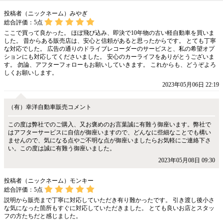
投稿者（ニックネーム）みやぎ
総合評価：
5
点
ここで買って良かった。 ほぼ飛び込み、即決で10年物の古い軽自動車を買いま
した。 昔からある販売店は、安心と信頼があると思ったからです。 とても丁寧
な対応でした。 広告の通りのドライブレコーダーのサービスと、私の希望オプ
ションにも対応してくださいました。 安心のカーライフをありがとうございま
す。 勿論、アフターフォローもお願いしていきます。 これからも、どうぞよろ
しくお願いします。
2023年05月06日 22:19
（有）幸洋自動車販売コメント
この度は弊社でのご購入、又お褒めのお言葉誠に有難う御座います。弊社で
はアフターサービスに自信が御座いますので、どんなに些細なことでも構い
ませんので、気になる点やご不明な点が御座いましたらお気軽にご連絡下さ
い。この度は誠に有難う御座いました。
2023年05月08日 09:30
投稿者（ニックネーム）モンキー
総合評価：
5
点
説明から販売まで丁寧に対応していただき有り難かったです。 引き渡し後小さ
な気になった箇所もすぐに対応していただきました。 とても良いお店とスタッ
フの方たちだと感じました。