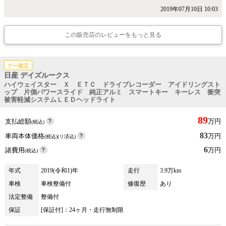
2019年07月10日 10:03
この販売店のレビューをもっと見る
グー鑑定
日産 デイズルークス
ハイウェイスター Ｘ ＥＴＣ ドライブレコーダー アイドリングスト
ップ 片側パワースライド 純正アルミ スマートキー キーレス 衝突
被害軽減システムＬＥＤヘッドライト
89
支払総額
万円
(税込)
83
車両本体価格
万円
(税込)(リ済込)
6
諸費用
万円
(税込)
年式
2019(令和1)年
走行
3.9万km
車検
車検整備付
修復歴
あり
法定整備
整備付
保証
[保証付]：24ヶ月・走行無制限