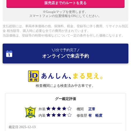
販売店までのルートを見る
※Googleマップを使用します。
スマートフォンの位置情報をONにしてください。
支払総額には、車両本体価格の他、保険料、税金、登録等に伴う費用、リサイクル預託
金 相当額等、購入時に必要な全ての費用が含まれています。
当該価格は、登録等の時期や地域などについて一定の条件を付した価格になります。
1分で予約完了
オンラインで来店予約
検査機関による検査済み中古車です。
グー鑑定評価
外装
機関
正常
内装
修復歴
有 軽度
鑑定日 2025-12-13