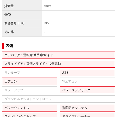
排気量
660cc
4WD
-
車台番号下3桁
695
その他
-
装備
エアバッグ：運転席/助手席/サイド
スライドドア：両側スライド・片側電動
サンルーフ
ABS
エアコン
Wエアコン
リフトアップ
パワーステアリング
ダウンヒルアシストコントロール
パワーウィンドウ
盗難防止システム
アイドリングストップ
ドライブレコーダー