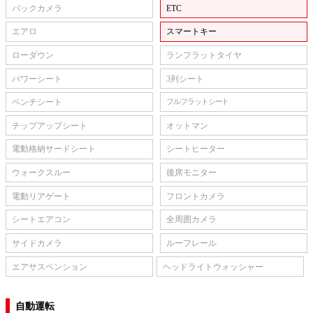
バックカメラ
ETC
エアロ
スマートキー
ローダウン
ランフラットタイヤ
パワーシート
3列シート
ベンチシート
フルフラットシート
チップアップシート
オットマン
電動格納サードシート
シートヒーター
ウォークスルー
後席モニター
電動リアゲート
フロントカメラ
シートエアコン
全周囲カメラ
サイドカメラ
ルーフレール
エアサスペンション
ヘッドライトウォッシャー
自動運転