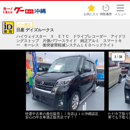
お気に入り
閲覧履歴
メニュー
グー鑑定
日産 デイズルークス
ハイウェイスター Ｘ ＥＴＣ ドライブレコーダー アイドリ
ングストップ 片側パワースライド 純正アルミ スマートキ
ー キーレス 衝突被害軽減システムＬＥＤヘッドライト
1
/
38
特選中古車の責任販売！！当店はＪＵ沖縄認定、
ただ今下取り
安心の中古車適正販売店です！！
車でも下取り