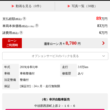
動画を見る（0件）
写真一覧（38枚）
89
支払総額
万円
(税込)
83
車両本体価格
万円
(税込)
(リ済込)
6
諸費用
万円
(税込)
ローン
8,700
月々
円
通常ローン
ご利用時
オプションサービスのパックを見る
年式
2019(令和1)年
走行
3.9万km
車検
車検整備付
修復歴
あり
法定整備
整備付
保証
[保証付]：24ヶ月・走行無制限
（有）幸洋自動車販売
中頭郡西原町上原２－１６－６