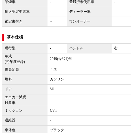
禁煙車
-
登録済未使用車
-
輸入認定中古車
-
ディーラー車
-
鑑定書付き
○
ワンオーナー
-
基本仕様
現行型
-
ハンドル
右
年式
2019(令和1)年
(初年度登録)
乗員定員
４名
燃料
ガソリン
ドア
5D
エコカー減税
-
対象車
ミッション
CVT
過給器
-
車体色
ブラック