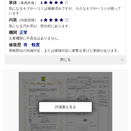
車体
4
（車両外装）
気になるキズやヘコミは補修済みですが、小さなキズやヘコミが残って
います。
内装
4
（内装状態）
気になる汚れ等が、部分的にあります。
機関
正常
主要機関に不具合はありません。
修復歴
有 軽度
骨格部位の先端付近、または後端付近に衝撃を受けた形跡があります。
閉じる
評価書を見る