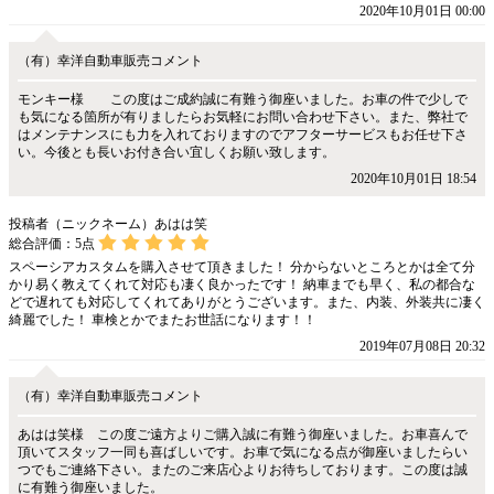
2020年10月01日 00:00
（有）幸洋自動車販売コメント
モンキー様 この度はご成約誠に有難う御座いました。お車の件で少しで
も気になる箇所が有りましたらお気軽にお問い合わせ下さい。また、弊社で
はメンテナンスにも力を入れておりますのでアフターサービスもお任せ下さ
い。今後とも長いお付き合い宜しくお願い致します。
2020年10月01日 18:54
投稿者（ニックネーム）あはは笑
総合評価：
5
点
スペーシアカスタムを購入させて頂きました！ 分からないところとかは全て分
かり易く教えてくれて対応も凄く良かったです！ 納車までも早く、私の都合な
どで遅れても対応してくれてありがとうございます。また、内装、外装共に凄く
綺麗でした！ 車検とかでまたお世話になります！！
2019年07月08日 20:32
（有）幸洋自動車販売コメント
あはは笑様 この度ご遠方よりご購入誠に有難う御座いました。お車喜んで
頂いてスタッフ一同も喜ばしいです。お車で気になる点が御座いましたらい
つでもご連絡下さい。またのご来店心よりお待ちしております。この度は誠
に有難う御座いました。