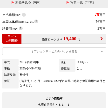
動画を見る（0件）
写真一覧（23枚）
79
支払総額
万円
(税込)
76
車両本体価格
万円
(税込)
(リ済込)
3
諸費用
万円
(税込)
ローン
19,400
月々
円
通常ローン
ご利用時
オプションサービスのパックを見る
年式
2018(平成30)年
走行
11.0万km
車検
2027(令和9)年3月
修復歴
なし
法定整備
整備付
保証
[保証付]：3ヶ月・3000km ※いずれか早い時期が保証適用の条件と
なります。
ヒサシ自動車
名護市伊差川４８１－１