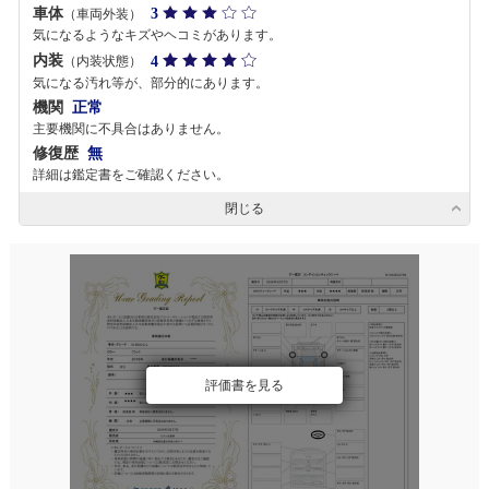
車体
3
（車両外装）
気になるようなキズやヘコミがあります。
内装
4
（内装状態）
気になる汚れ等が、部分的にあります。
機関
正常
主要機関に不具合はありません。
修復歴
無
詳細は鑑定書をご確認ください。
閉じる
評価書を見る