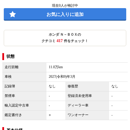
現在
0
人が検討中
お気に入りに追加
ホンダ Ｎ－ＢＯＸの
417
クチコミ
件をチェック！
状態
走行距離
11.0万km
車検
2027(令和9)年3月
記録簿
なし
修復歴
なし
禁煙車
-
登録済未使用車
-
輸入認定中古車
-
ディーラー車
-
鑑定書付き
○
ワンオーナー
-