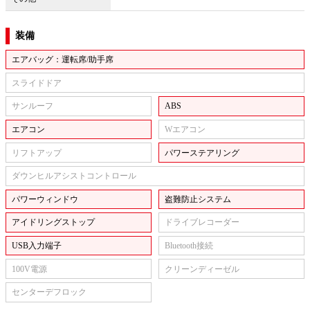
装備
エアバッグ：運転席/助手席
スライドドア
サンルーフ
ABS
エアコン
Wエアコン
リフトアップ
パワーステアリング
ダウンヒルアシストコントロール
パワーウィンドウ
盗難防止システム
アイドリングストップ
ドライブレコーダー
USB入力端子
Bluetooth接続
100V電源
クリーンディーゼル
センターデフロック