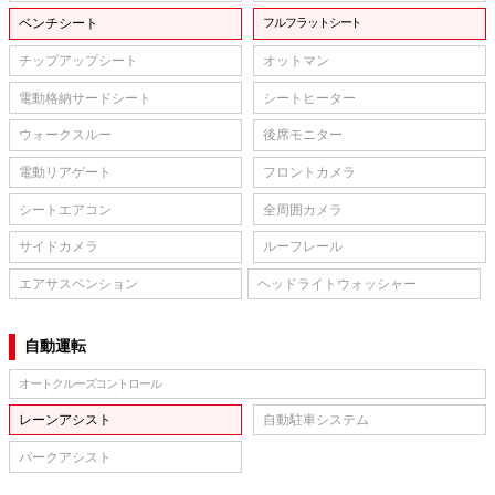
ベンチシート
フルフラットシート
チップアップシート
オットマン
電動格納サードシート
シートヒーター
ウォークスルー
後席モニター
電動リアゲート
フロントカメラ
シートエアコン
全周囲カメラ
サイドカメラ
ルーフレール
エアサスペンション
ヘッドライトウォッシャー
自動運転
オートクルーズコントロール
レーンアシスト
自動駐車システム
パークアシスト