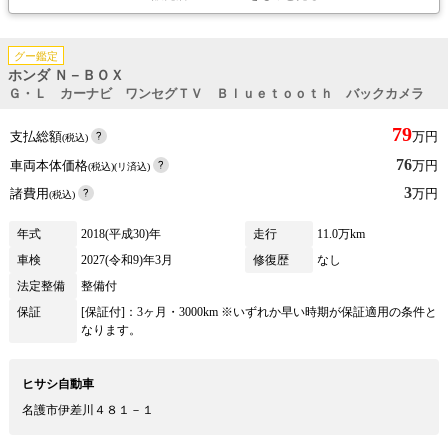
グー鑑定
ホンダ Ｎ－ＢＯＸ
Ｇ・Ｌ カーナビ ワンセグＴＶ Ｂｌｕｅｔｏｏｔｈ バックカメラ
79
支払総額
万円
(税込)
76
車両本体価格
万円
(税込)(リ済込)
3
諸費用
万円
(税込)
年式
2018(平成30)年
走行
11.0万km
車検
2027(令和9)年3月
修復歴
なし
法定整備
整備付
保証
[保証付]：3ヶ月・3000km ※いずれか早い時期が保証適用の条件と
なります。
ヒサシ自動車
名護市伊差川４８１－１