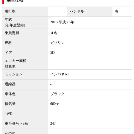
基本仕様
現行型
-
ハンドル
右
年式
2018(平成30)年
(初年度登録)
乗員定員
４名
燃料
ガソリン
ドア
5D
エコカー減税
-
対象車
ミッション
インパネAT
過給器
-
車体色
ブラック
排気量
660cc
4WD
-
車台番号下3桁
247
その他
-