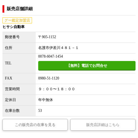
販売店舗詳細
グー鑑定加盟店
ヒサシ自動車
郵便番号
〒905-1152
住所
名護市伊差川４８１－１
0078-6047-1454
TEL
【無料】電話でお問合せ
FAX
0980-51-1120
営業時間
９：００〜１８：００
定休日
年中無休
在庫台数
53
この販売店の在庫を見る
販売店詳細はこちら