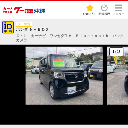
お気に入り
閲覧履歴
メニュー
グー鑑定
ホンダ Ｎ－ＢＯＸ
Ｇ・Ｌ カーナビ ワンセグＴＶ Ｂｌｕｅｔｏｏｔｈ バック
カメラ
1
/
23