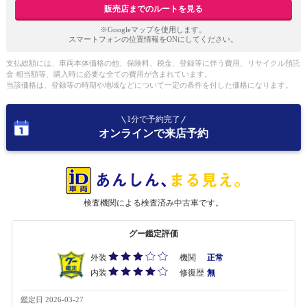
販売店までのルートを見る
※Googleマップを使用します。
スマートフォンの位置情報をONにしてください。
支払総額には、車両本体価格の他、保険料、税金、登録等に伴う費用、リサイクル預託
金 相当額等、購入時に必要な全ての費用が含まれています。
当該価格は、登録等の時期や地域などについて一定の条件を付した価格になります。
1分で予約完了
オンラインで来店予約
検査機関による検査済み中古車です。
グー鑑定評価
外装
機関
正常
内装
修復歴
無
鑑定日 2026-03-27