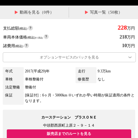
動画を見る（0件）
写真一覧（50枚）
228
支払総額
万円
(税込)
218
車両本体価格
万円
(税込)
(リ済込)
10
諸費用
万円
(税込)
オプションサービスのパックを見る
年式
2017(平成29)年
走行
9.3万km
車検
車検整備付
修復歴
なし
法定整備
整備付
保証
[保証付]：6ヶ月・5000km ※いずれか早い時期が保証適用の条件と
なります。
カーステーション プラスＯＮＥ
中頭郡西原町上原２－９－１４
販売店までのルートを見る