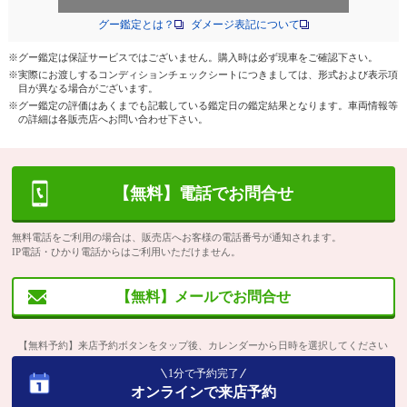
グー鑑定とは？
ダメージ表記について
※グー鑑定は保証サービスではございません。購入時は必ず現車をご確認下さい。
※実際にお渡しするコンディションチェックシートにつきましては、形式および表示項
目が異なる場合がございます。
※グー鑑定の評価はあくまでも記載している鑑定日の鑑定結果となります。車両情報等
の詳細は各販売店へお問い合わせ下さい。
【無料】電話でお問合せ
無料電話をご利用の場合は、販売店へお客様の電話番号が通知されます。
IP電話・ひかり電話からはご利用いただけません。
【無料】メールでお問合せ
【無料予約】来店予約ボタンをタップ後、カレンダーから日時を選択してください
1分で予約完了
オンラインで来店予約