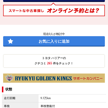
現在
0
人が検討中
お気に入りに追加
トヨタ ハリアーの
265
クチコミ
件をチェック！
状態
走行距離
9.3万km
車検
車検整備付