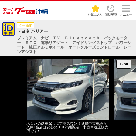
お気に入り
閲覧履歴
メニュー
グー鑑定
トヨタ ハリアー
プレミアム ナビ ＴＶ Ｂｌｕｅｔｏｏｔｈ バックモニタ
ー ＥＴＣ 電動リアゲート アイドリングストップ パワーシ
ート 純正アルミホイール オートクルーズコントロール レー
ンアシスト
1
/
50
あなたの愛車探しにプラスワン！良質中古車続々
入庫♪当店は安心のＪＵ沖縄認定、中古車適正販売
店です♪