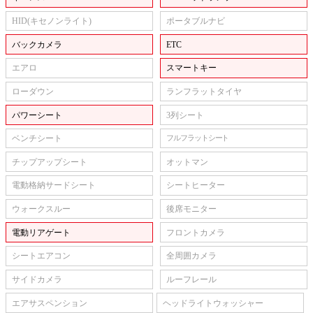
HID(キセノンライト)
ポータブルナビ
バックカメラ
ETC
エアロ
スマートキー
ローダウン
ランフラットタイヤ
パワーシート
3列シート
ベンチシート
フルフラットシート
チップアップシート
オットマン
電動格納サードシート
シートヒーター
ウォークスルー
後席モニター
電動リアゲート
フロントカメラ
シートエアコン
全周囲カメラ
サイドカメラ
ルーフレール
エアサスペンション
ヘッドライトウォッシャー