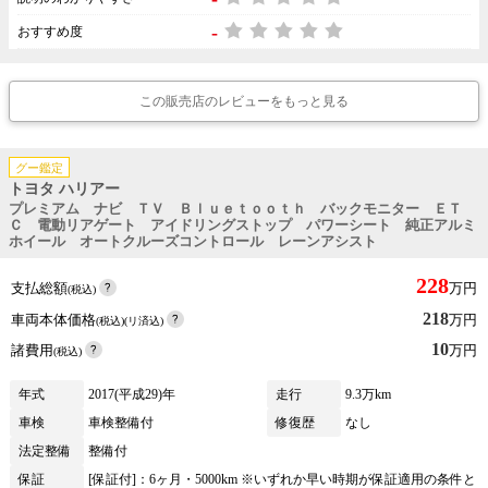
-
おすすめ度
この販売店のレビューをもっと見る
グー鑑定
トヨタ ハリアー
プレミアム ナビ ＴＶ Ｂｌｕｅｔｏｏｔｈ バックモニター ＥＴ
Ｃ 電動リアゲート アイドリングストップ パワーシート 純正アルミ
ホイール オートクルーズコントロール レーンアシスト
228
支払総額
万円
(税込)
218
車両本体価格
万円
(税込)(リ済込)
10
諸費用
万円
(税込)
年式
2017(平成29)年
走行
9.3万km
車検
車検整備付
修復歴
なし
法定整備
整備付
保証
[保証付]：6ヶ月・5000km ※いずれか早い時期が保証適用の条件と