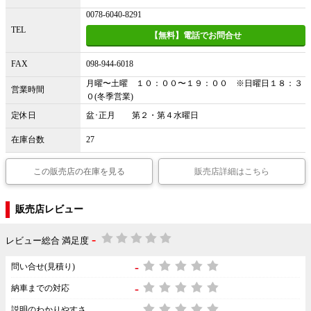
0078-6040-8291
TEL
【無料】電話でお問合せ
FAX
098-944-6018
月曜〜土曜 １０：００〜１９：００ ※日曜日１８：３
営業時間
０(冬季営業)
定休日
盆･正月 第２・第４水曜日
在庫台数
27
この販売店の在庫を見る
販売店詳細はこちら
販売店レビュー
-
レビュー総合 満足度
-
問い合せ(見積り)
-
納車までの対応
-
説明のわかりやすさ