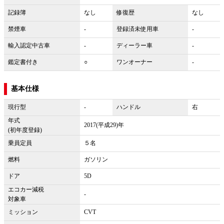
記録簿
なし
修復歴
なし
禁煙車
-
登録済未使用車
-
輸入認定中古車
-
ディーラー車
-
鑑定書付き
○
ワンオーナー
-
基本仕様
現行型
-
ハンドル
右
年式
2017(平成29)年
(初年度登録)
乗員定員
５名
燃料
ガソリン
ドア
5D
エコカー減税
-
対象車
ミッション
CVT