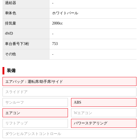
過給器
-
車体色
ホワイトパール
排気量
2000cc
4WD
-
車台番号下3桁
753
その他
-
装備
エアバッグ：運転席/助手席/サイド
スライドドア
サンルーフ
ABS
エアコン
Wエアコン
リフトアップ
パワーステアリング
ダウンヒルアシストコントロール