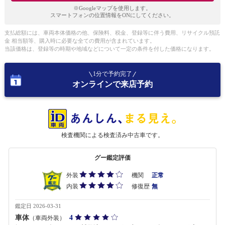
※Googleマップを使用します。
スマートフォンの位置情報をONにしてください。
支払総額には、車両本体価格の他、保険料、税金、登録等に伴う費用、リサイクル預託
金 相当額等、購入時に必要な全ての費用が含まれています。
当該価格は、登録等の時期や地域などについて一定の条件を付した価格になります。
1分で予約完了
オンラインで来店予約
検査機関による検査済み中古車です。
グー鑑定評価
外装
機関
正常
内装
修復歴
無
鑑定日 2026-03-31
車体
4
（車両外装）