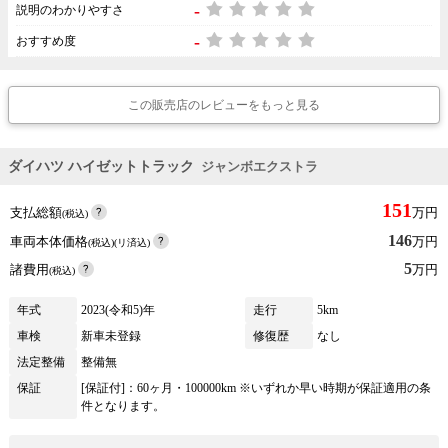
-
説明のわかりやすさ
-
おすすめ度
この販売店のレビューをもっと見る
ダイハツ ハイゼットトラック
ジャンボエクストラ
151
支払総額
万円
(税込)
146
車両本体価格
万円
(税込)(リ済込)
5
諸費用
万円
(税込)
年式
2023(令和5)年
走行
5km
車検
新車未登録
修復歴
なし
法定整備
整備無
保証
[保証付]：60ヶ月・100000km ※いずれか早い時期が保証適用の条
件となります。