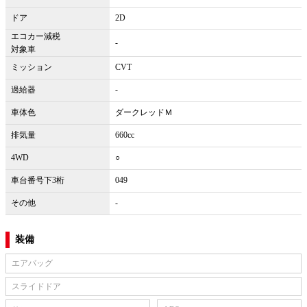
ドア
2D
エコカー減税
-
対象車
ミッション
CVT
過給器
-
車体色
ダークレッドＭ
排気量
660cc
4WD
○
車台番号下3桁
049
その他
-
装備
エアバッグ
スライドドア