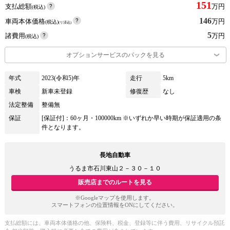
151
支払総額
万円
(税込)
146
車両本体価格
万円
(税込)
(リ済込)
5
諸費用
万円
(税込)
オプションサービスのパックを見る
年式
2023(令和5)年
走行
5km
車検
新車未登録
修復歴
なし
法定整備
整備無
保証
[保証付]：60ヶ月・100000km ※いずれか早い時期が保証適用の条
件となります。
長地自動車
うるま市石川東山２－３０－１０
販売店までのルートを見る
※Googleマップを使用します。
スマートフォンの位置情報をONにしてください。
支払総額には、車両本体価格の他、保険料、税金、登録等に伴う費用、リサイクル預託