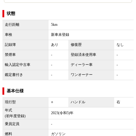
状態
走行距離
5km
車検
新車未登録
記録簿
あり
修復歴
なし
禁煙車
-
登録済未使用車
-
輸入認定中古車
-
ディーラー車
-
鑑定書付き
-
ワンオーナー
-
基本仕様
現行型
○
ハンドル
右
年式
2023(令和5)年
(初年度登録)
乗員定員
-
燃料
ガソリン