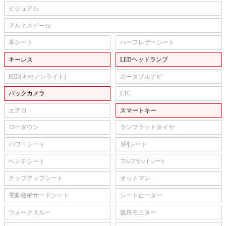
ビジュアル
アルミホイール
革シート
ハーフレザーシート
キーレス
LEDヘッドランプ
HID(キセノンライト)
ポータブルナビ
バックカメラ
ETC
エアロ
スマートキー
ローダウン
ランフラットタイヤ
パワーシート
3列シート
ベンチシート
フルフラットシート
チップアップシート
オットマン
電動格納サードシート
シートヒーター
ウォークスルー
後席モニター