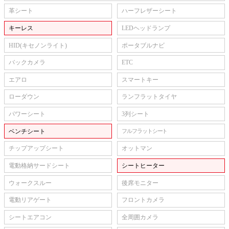
革シート
ハーフレザーシート
キーレス
LEDヘッドランプ
HID(キセノンライト)
ポータブルナビ
バックカメラ
ETC
エアロ
スマートキー
ローダウン
ランフラットタイヤ
パワーシート
3列シート
ベンチシート
フルフラットシート
チップアップシート
オットマン
電動格納サードシート
シートヒーター
ウォークスルー
後席モニター
電動リアゲート
フロントカメラ
シートエアコン
全周囲カメラ