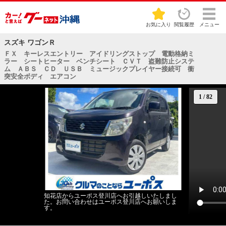
お気に入り
閲覧履歴
メニュー
スズキ ワゴンＲ
ＦＸ キーレスエントリー アイドリングストップ 電動格納ミ
ラー シートヒーター ベンチシート ＣＶＴ 盗難防止システ
ム ＡＢＳ ＣＤ ＵＳＢ ミュージックプレイヤー接続可 衝
突安全ボディ エアコン
1
/
82
知花店からユーポス登川店へお引越しいたしまし
た。お問い合わせはユーポス登川店へお願いしま
す。