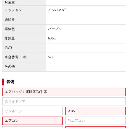
対象車
ミッション
インパネAT
過給器
-
車体色
パープル
排気量
660cc
4WD
-
車台番号下3桁
525
その他
-
装備
エアバッグ：運転席/助手席
スライドドア
サンルーフ
ABS
エアコン
Wエアコン