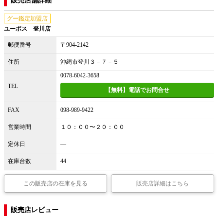
販売店舗詳細
グー鑑定加盟店
ユーポス 登川店
郵便番号
〒904-2142
住所
沖縄市登川３－７－５
0078-6042-3658
TEL
【無料】電話でお問合せ
FAX
098-989-9422
営業時間
１０：００〜２０：００
定休日
―
在庫台数
44
この販売店の在庫を見る
販売店詳細はこちら
販売店レビュー