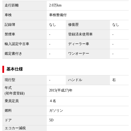
走行距離
2.0万km
車検
車検整備付
記録簿
なし
修復歴
なし
禁煙車
-
登録済未使用車
-
輸入認定中古車
-
ディーラー車
-
鑑定書付き
-
ワンオーナー
-
基本仕様
現行型
-
ハンドル
右
年式
2015(平成27)年
(初年度登録)
乗員定員
４名
燃料
ガソリン
ドア
5D
エコカー減税
-