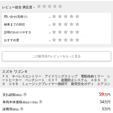
-
レビュー総合 満足度
-
問い合せ(見積り)
-
納車までの対応
-
説明のわかりやすさ
-
おすすめ度
この販売店のレビューをもっと見る
スズキ ワゴンＲ
ＦＸ キーレスエントリー アイドリングストップ 電動格納ミラー シ
ートヒーター ベンチシート ＣＶＴ 盗難防止システム ＡＢＳ Ｃ
Ｄ ＵＳＢ ミュージックプレイヤー接続可 衝突安全ボディ エアコン
59
支払総額
万円
(税込)
54
車両本体価格
万円
(税込)(リ済込)
5
諸費用
万円
(税込)