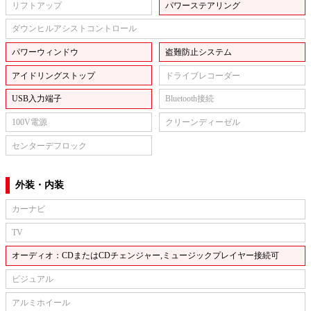
リフトアップ
パワーステアリング
ダウンヒルアシストコントロール
パワーウィンドウ
盗難防止システム
アイドリングストップ
ドライブレコーダー
USB入力端子
Bluetooth接続
100V電源
クリーンディーゼル
センターデフロック
外装・内装
カーナビ
TV
オーディオ：CDまたはCDチェンジャー,ミュージックプレイヤー接続可
ビジュアル
アルミホイール