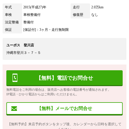
年式
2015(平成27)年
走行
2.0万km
車検
車検整備付
修復歴
なし
法定整備
整備付
保証
[保証付]：3ヶ月・走行無制限
ユーポス 登川店
沖縄市登川３－７－５
【無料】電話でお問合せ
無料電話をご利用の場合は、販売店へお客様の電話番号が通知されます。
IP電話・ひかり電話からはご利用いただけません。
【無料】メールでお問合せ
【無料予約】来店予約ボタンをタップ後、カレンダーから日時を選択して