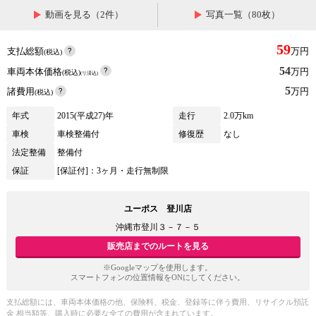
動画を見る（2件）
写真一覧（80枚）
59
支払総額
万円
(税込)
54
車両本体価格
万円
(税込)
(リ済込)
5
諸費用
万円
(税込)
年式
2015(平成27)年
走行
2.0万km
車検
車検整備付
修復歴
なし
法定整備
整備付
保証
[保証付]：3ヶ月・走行無制限
ユーポス 登川店
沖縄市登川３－７－５
販売店までのルートを見る
※Googleマップを使用します。
スマートフォンの位置情報をONにしてください。
支払総額には、車両本体価格の他、保険料、税金、登録等に伴う費用、リサイクル預託
金 相当額等、購入時に必要な全ての費用が含まれています。