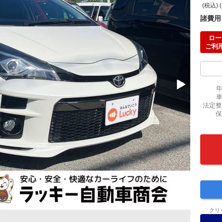
(税込) 
諸費用
ロー
ご利
法定整
保
クリ