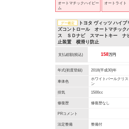
オートマチックハイビー
オートライト
ム
トヨタ ヴィッツ ハイ
グー鑑定
ズコントロール オートマチック
ス ＳＤナビ スマートキー ナ
止装置 横滑り防止
158
支払総額
(税込)
万円
年式(初度登録)
2018(平成30)年
ホワイトパールクリス
車体色
ン
排気
1500cc
修復歴
修復歴なし
PRコメント
法定整備
整備付