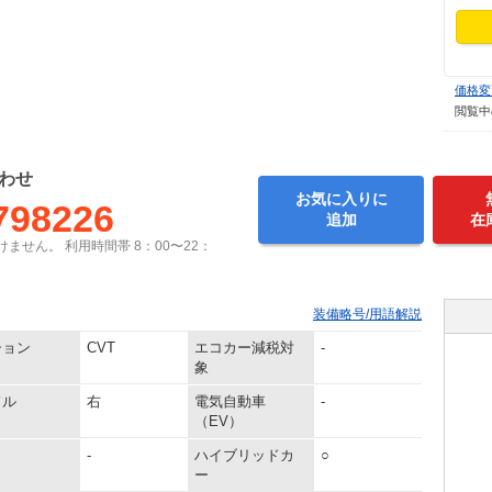
価格変
閲覧中
わせ
お気に入りに
798226
追加
在
ません。 利用時間帯 8：00〜22：
装備略号/用語解説
ション
CVT
エコカー減税対
-
象
ドル
右
電気自動車
-
（EV）
-
ハイブリッドカ
○
ー