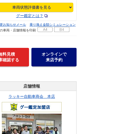
車両状態評価書を見る
グー鑑定とは？
更お知らせメール
乗り換え金額シミュレーション
の車両・店舗情報を印刷
無料見積
オンラインで
庫確認する
来店予約
店舗情報
ラッキー自動車商会 本店