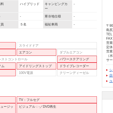
燃料
ハイブリッド
キャンピングカ
-
ー
器
-
寒冷地仕様
-
定員
５名
福祉車両
-
〒90
島尻
TEL 
FAX 
営業時
スライドドア
定休
営業
エアコン
ダブルエアコン
（水
シストコントロール
パワーステアリング
サー
テム
アイドリングストップ
ドライブレコーダー
シ
100V電源
クリーンディーゼル
店
ユ
TV：フルセグ
ミュージッ
ビジュアル：-／DVD再生