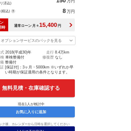
150
万円
(リ済込)
8
(税込)
万円
ン
15,400
通常ローン
月々
円
用時
オプションサービスのパックを見る
年式
2018(平成30)年
走行
8.4万km
車検
車検整備付
修復歴
なし
備
整備付
証
[保証付]：3ヶ月・5000km ※いずれか早
い時期が保証適用の条件となります。
無料見積・在庫確認する
現在
1
人が検討中
お気に入りに追加
ック後、カレンダーから日時を選択してください