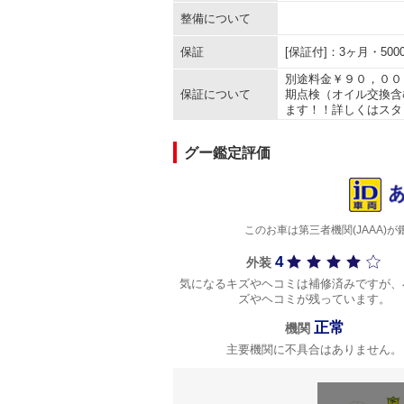
整備について
保証
[保証付]：3ヶ月・5
別途料金￥９０，００
保証について
期点検（オイル交換含
ます！！詳しくはスタ
グー鑑定評価
このお車は第三者機関(JAAA
4
外装
気になるキズやヘコミは補修済みですが、
ズやヘコミが残っています。
正常
機関
主要機関に不具合はありません。