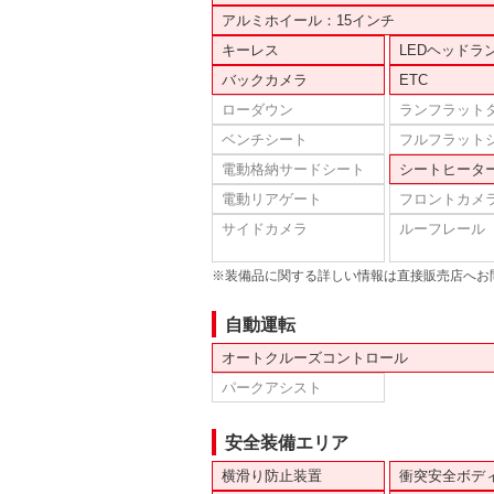
アルミホイール：15インチ
キーレス
LEDヘッドラ
バックカメラ
ETC
ローダウン
ランフラット
ベンチシート
フルフラット
電動格納サードシート
シートヒータ
電動リアゲート
フロントカメ
サイドカメラ
ルーフレール
※装備品に関する詳しい情報は直接販売店へお
自動運転
オートクルーズコントロール
パークアシスト
安全装備エリア
横滑り防止装置
衝突安全ボデ