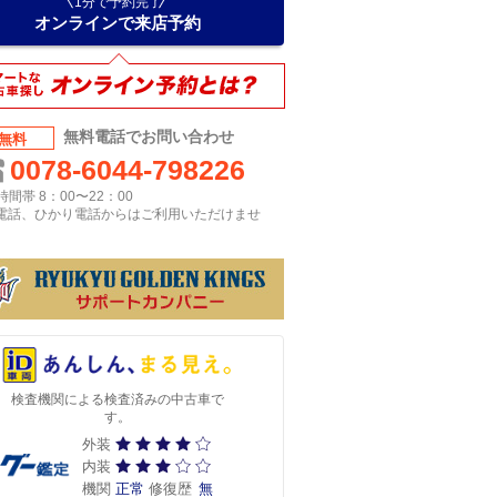
1分で予約完了
オンラインで来店予約
無料電話でお問い合わせ
無料
0078-6044-798226
間帯 8：00〜22：00
P電話、ひかり電話からはご利用いただけませ
検査機関による検査済みの中古車で
す。
外装
内装
機関
正常
修復歴
無