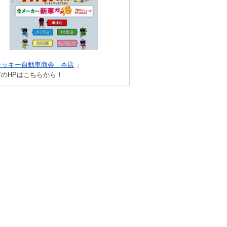
ラッキー自動車商会 本店
」
店のHPはこちらから！