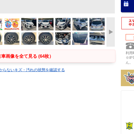
利用時
車画像を全て見る (64枚）
※I
ん。
からないキズ・汚れの状態を確認する