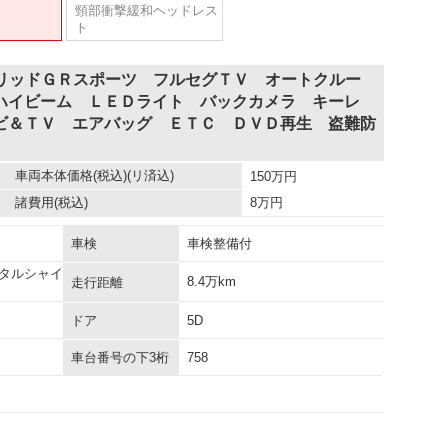
頸部衝撃緩和ヘッドレス
ト
ブリッドＧＲスポーツ フルセグＴＶ オートクルー
ハイビーム ＬＥＤライト バックカメラ キーレ
ビ＆ＴＶ エアバッグ ＥＴＣ ＤＶＤ再生 盗難防
車両本体価格
(税込)(リ済込)
150
万円
諸費用
(税込)
8
万円
車検
車検整備付
タルシャイ
8.4万km
走行距離
ドア
5D
車台番号の下3桁
758