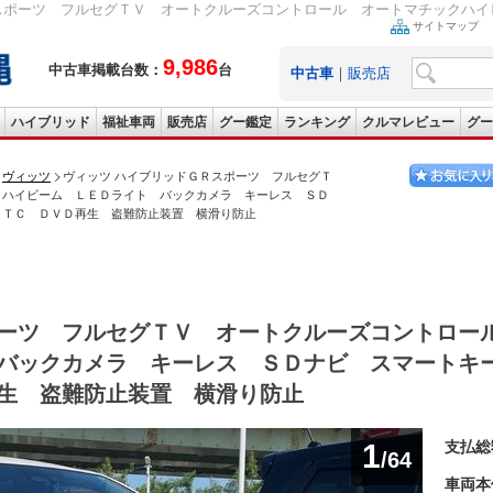
スポーツ フルセグＴＶ オートクルーズコントロール オートマチックハイビ
サイトマップ
9,986
中古車掲載台数：
台
中古車
｜
販売店
ハイブリッド
福祉車両
販売店
グー鑑定
ランキング
クルマレビュー
グー
ヴィッツ
ヴィッツ ハイブリッドＧＲスポーツ フルセグＴ
クハイビーム ＬＥＤライト バックカメラ キーレス ＳＤ
ＥＴＣ ＤＶＤ再生 盗難防止装置 横滑り防止
ーツ フルセグＴＶ オートクルーズコントロー
バックカメラ キーレス ＳＤナビ スマートキ
生 盗難防止装置 横滑り防止
1
支払総
/64
車両本