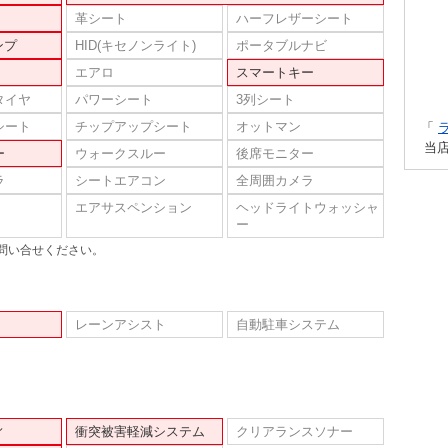
革シート
ハーフレザーシート
ンプ
HID(キセノンライト)
ポータブルナビ
エアロ
スマートキー
タイヤ
パワーシート
3列シート
シート
チップアップシート
オットマン
「
当
ー
ウォークスルー
後席モニター
ラ
シートエアコン
全周囲カメラ
エアサスペンション
ヘッドライトウォッシャ
ー
問い合せください。
レーンアシスト
自動駐車システム
ィ
衝突被害軽減システム
クリアランスソナー