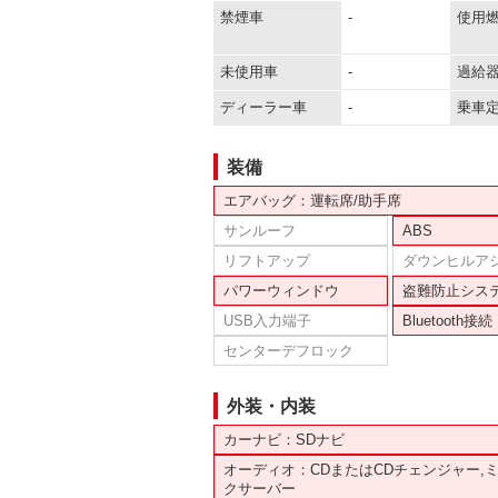
禁煙車
-
使用
未使用車
-
過給
ディーラー車
-
乗車
装備
エアバッグ：運転席/助手席
サンルーフ
ABS
リフトアップ
ダウンヒルア
パワーウィンドウ
盗難防止シス
USB入力端子
Bluetooth接続
センターデフロック
外装・内装
カーナビ：SDナビ
オーディオ：CDまたはCDチェンジャー,
クサーバー