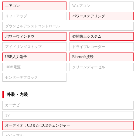
エアコン
Wエアコン
リフトアップ
パワーステアリング
ダウンヒルアシストコントロール
パワーウィンドウ
盗難防止システム
アイドリングストップ
ドライブレコーダー
USB入力端子
Bluetooth接続
100V電源
クリーンディーゼル
センターデフロック
外装・内装
カーナビ
TV
オーディオ：CDまたはCDチェンジャー
ビジュアル