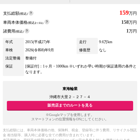
159
支払総額
万円
(税込)
158
車両本体価格
万円
(税込)
(リ済込)
1
諸費用
万円
(税込)
年式
2015(平成27)年
走行
9.6万km
車検
2026(令和8)年9月
修復歴
なし
法定整備
整備付
保証
[保証付]：1ヶ月・1000km ※いずれか早い時期が保証適用の条件と
なります。
東海輪業
沖縄市大里２－２７－４
販売店までのルートを見る
※Googleマップを使用します。
スマートフォンの位置情報をONにしてください。
支払総額には、車両本体価格の他、保険料、税金、登録等に伴う費用、リサイクル預託
金 相当額等、購入時に必要な全ての費用が含まれています。