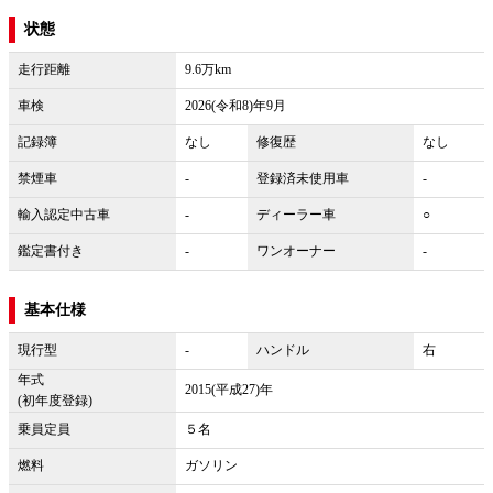
状態
走行距離
9.6万km
車検
2026(令和8)年9月
記録簿
なし
修復歴
なし
禁煙車
-
登録済未使用車
-
輸入認定中古車
-
ディーラー車
○
鑑定書付き
-
ワンオーナー
-
基本仕様
現行型
-
ハンドル
右
年式
2015(平成27)年
(初年度登録)
乗員定員
５名
燃料
ガソリン