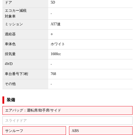
ドア
5D
エコカー減税
-
対象車
ミッション
AT7速
過給器
○
車体色
ホワイト
排気量
1600cc
4WD
-
車台番号下3桁
768
その他
-
装備
エアバッグ：運転席/助手席/サイド
スライドドア
サンルーフ
ABS