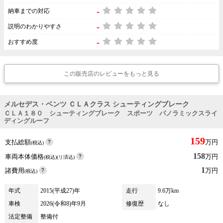
-
納車までの対応
-
説明のわかりやすさ
-
おすすめ度
この販売店のレビューをもっと見る
メルセデス・ベンツ ＣＬＡクラス シューティングブレーク
ＣＬＡ１８０ シューティングブレーク スポーツ パノラミックスライ
ディングルーフ
159
支払総額
万円
(税込)
158
車両本体価格
万円
(税込)(リ済込)
1
諸費用
万円
(税込)
年式
2015(平成27)年
走行
9.6万km
車検
2026(令和8)年9月
修復歴
なし
法定整備
整備付