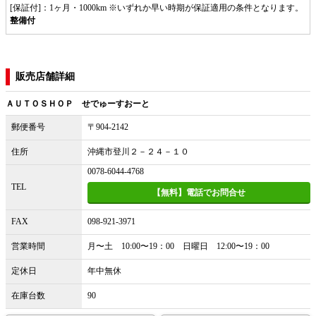
[保証付]：1ヶ月・1000km ※いずれか早い時期が保証適用の条件となります。
整備付
販売店舗詳細
ＡＵＴＯＳＨＯＰ せでゅーすおーと
郵便番号
〒904-2142
住所
沖縄市登川２－２４－１０
0078-6044-4768
TEL
【無料】電話でお問合せ
FAX
098-921-3971
営業時間
月〜土 10:00〜19：00 日曜日 12:00〜19：00
定休日
年中無休
在庫台数
90