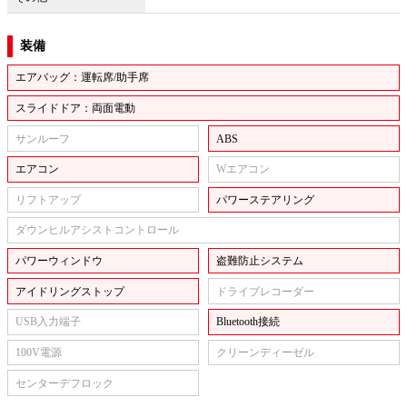
装備
エアバッグ：運転席/助手席
スライドドア：両面電動
サンルーフ
ABS
エアコン
Wエアコン
リフトアップ
パワーステアリング
ダウンヒルアシストコントロール
パワーウィンドウ
盗難防止システム
アイドリングストップ
ドライブレコーダー
USB入力端子
Bluetooth接続
100V電源
クリーンディーゼル
センターデフロック