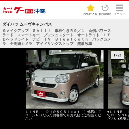
お気に入り
閲覧履歴
メニュー
ダイハツ ムーヴキャンバス
Ｇメイクアップ ＳＡＩＩＩ 車検付きＲ９／１ 両側パワース
ライド スマートキー プッシュスタート オートライト ＬＥ
Ｄヘッドライト ナビ ＴＶ Ｂｌｕｅｔｏｏｔｈ バックカメ
ラ 全周囲カメラ アイドリングストップ 無事故車
1
/
23
ＬＩＮＥ ＩＤ［＠８０５ｉｃａｔｌ］他店にて
●ＬＩＮＥ 
ローンＮＧだったお客様でもお気軽にご相談くだ
てローンＮＧ
さい
ださい●格安