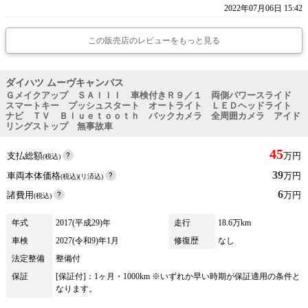
2022年07月06日 15:42
この販売店のレビューをもっと見る
ダイハツ ムーヴキャンバス
Ｇメイクアップ ＳＡＩＩＩ 車検付きＲ９／１ 両側パワースライド
スマートキー プッシュスタート オートライト ＬＥＤヘッドライト
ナビ ＴＶ Ｂｌｕｅｔｏｏｔｈ バックカメラ 全周囲カメラ アイド
リングストップ 無事故車
45
支払総額
万円
(税込)
39
車両本体価格
万円
(税込)(リ済込)
6
諸費用
万円
(税込)
年式
2017(平成29)年
走行
18.6万km
車検
2027(令和9)年1月
修復歴
なし
法定整備
整備付
保証
[保証付]：1ヶ月・1000km ※いずれか早い時期が保証適用の条件と
なります。