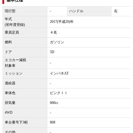
基本仕様
現行型
-
ハンドル
右
年式
2017(平成29)年
(初年度登録)
乗員定員
４名
燃料
ガソリン
ドア
5D
エコカー減税
-
対象車
ミッション
インパネAT
過給器
-
車体色
ピンクＩＩ
排気量
660cc
4WD
-
車台番号下3桁
808
その他
-