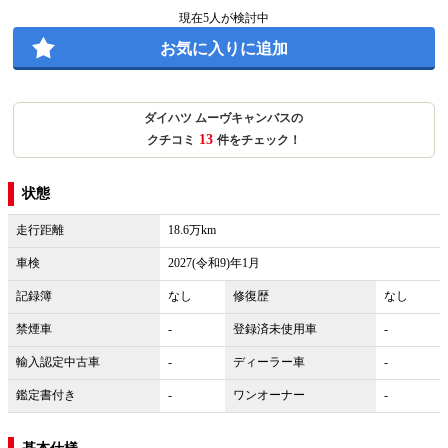
現在
5
人が検討中
お気に入りに追加
ダイハツ ムーヴキャンバスの
13
クチコミ
件をチェック！
状態
走行距離
18.6万km
車検
2027(令和9)年1月
記録簿
なし
修復歴
なし
禁煙車
-
登録済未使用車
-
輸入認定中古車
-
ディーラー車
-
鑑定書付き
-
ワンオーナー
-