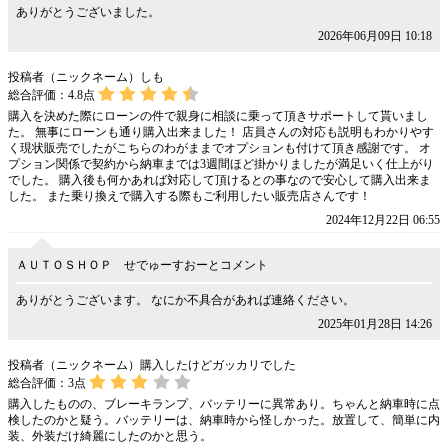
ありがとうございました。
2026年06月09日 10:18
投稿者（ニックネーム）しも
総合評価：
4.8
点
購入を決めた際にローンの件で親身に相談に乗って頂きサポートして貰いまし
た。 無事にローンも通り購入出来ました！ 店員さんの対応も説明もわかりやす
く現状販売でしたがこちらのわがままでオプションも付けて頂き感謝です。 オ
プション関係で契約から納車までは3週間ほど掛かりましたが満足いく仕上がり
でした。 購入後も何かあれば対応して頂けるとの事なので安心して購入出来ま
した。 また乗り換えで購入する際もご利用したい販売店さんです！
2024年12月22日 06:55
ＡＵＴＯＳＨＯＰ せでゅーすおーとコメント
ありがとうございます。 なにか不具合があれば連絡ください。
2025年01月28日 14:26
投稿者（ニックネーム）購入したけどガッカリでした
総合評価：
3
点
購入したものの、ブレーキランプ、バッテリーに異常あり。ちゃんと納車時に点
検したのかと疑う。バッテリーは、納車時から怪しかった。放置して、簡単に内
装、外装だけ綺麗にしたのかと思う。