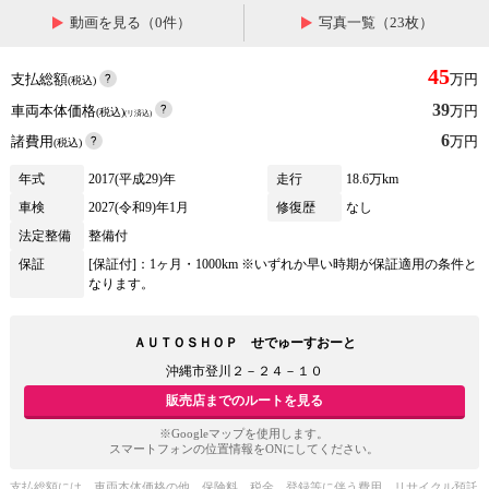
動画を見る（0件）
写真一覧（23枚）
45
支払総額
万円
(税込)
39
車両本体価格
万円
(税込)
(リ済込)
6
諸費用
万円
(税込)
年式
2017(平成29)年
走行
18.6万km
車検
2027(令和9)年1月
修復歴
なし
法定整備
整備付
保証
[保証付]：1ヶ月・1000km ※いずれか早い時期が保証適用の条件と
なります。
ＡＵＴＯＳＨＯＰ せでゅーすおーと
沖縄市登川２－２４－１０
販売店までのルートを見る
※Googleマップを使用します。
スマートフォンの位置情報をONにしてください。
支払総額には、車両本体価格の他、保険料、税金、登録等に伴う費用、リサイクル預託