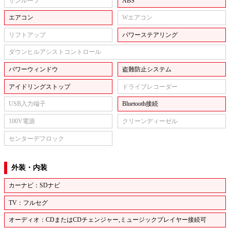
サンルーフ
ABS
エアコン
Wエアコン
リフトアップ
パワーステアリング
ダウンヒルアシストコントロール
パワーウィンドウ
盗難防止システム
アイドリングストップ
ドライブレコーダー
USB入力端子
Bluetooth接続
100V電源
クリーンディーゼル
センターデフロック
外装・内装
カーナビ：SDナビ
TV：フルセグ
オーディオ：CDまたはCDチェンジャー,ミュージックプレイヤー接続可