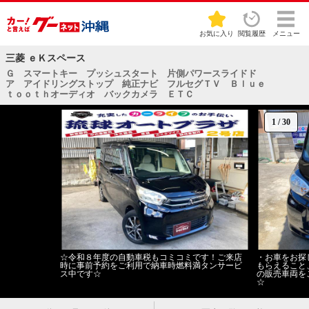
お気に入り
閲覧履歴
メニュー
三菱 ｅＫスペース
Ｇ スマートキー プッシュスタート 片側パワースライドド
ア アイドリングストップ 純正ナビ フルセグＴＶ Ｂｌｕｅ
ｔｏｏｔｈオーディオ バックカメラ ＥＴＣ
1
/
30
☆令和８年度の自動車税もコミコミです！ご来店
・お車をお探
時に事前予約をご利用で納車時燃料満タンサービ
もらえること
ス中です☆
の販売車両を
☆