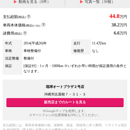
動画を見る（0件）
写真一覧（30枚）
44.8
支払総額
万円
(税込)
38.2
車両本体価格
万円
(税込)
(リ済込)
6.6
諸費用
万円
(税込)
年式
2014(平成26)年
走行
11.4万km
車検
車検整備付
修復歴
なし
法定整備
整備付
保証
[保証付]：1ヶ月・1000km ※いずれか早い時期が保証適用の条件と
なります。
琉球オートプラザ２号店
沖縄市比屋根７－３１－３
販売店までのルートを見る
※Googleマップを使用します。
スマートフォンの位置情報をONにしてください。
支払総額には、車両本体価格の他、保険料、税金、登録等に伴う費用、リサイクル預託
金 相当額等、購入時に必要な全ての費用が含まれています。