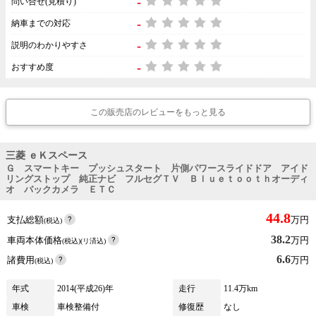
-
問い合せ(見積り)
-
納車までの対応
-
説明のわかりやすさ
-
おすすめ度
この販売店のレビューをもっと見る
三菱 ｅＫスペース
Ｇ スマートキー プッシュスタート 片側パワースライドドア アイド
リングストップ 純正ナビ フルセグＴＶ Ｂｌｕｅｔｏｏｔｈオーディ
オ バックカメラ ＥＴＣ
44.8
支払総額
万円
(税込)
38.2
車両本体価格
万円
(税込)(リ済込)
6.6
諸費用
万円
(税込)
年式
2014(平成26)年
走行
11.4万km
車検
車検整備付
修復歴
なし