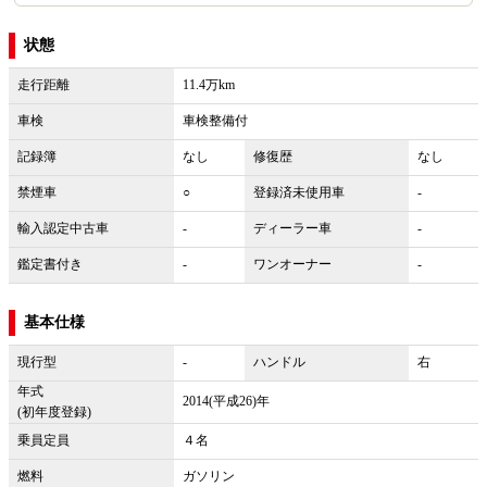
状態
走行距離
11.4万km
車検
車検整備付
記録簿
なし
修復歴
なし
禁煙車
○
登録済未使用車
-
輸入認定中古車
-
ディーラー車
-
鑑定書付き
-
ワンオーナー
-
基本仕様
現行型
-
ハンドル
右
年式
2014(平成26)年
(初年度登録)
乗員定員
４名
燃料
ガソリン