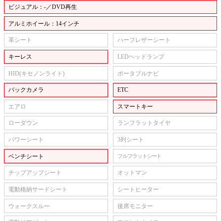
ビジュアル：-／DVD再生
アルミホイール：14インチ
革シート
ハーフレザーシート
キーレス
LEDヘッドランプ
HID(キセノンライト)
ポータブルナビ
バックカメラ
ETC
エアロ
スマートキー
ローダウン
ランフラットタイヤ
パワーシート
3列シート
ベンチシート
フルフラットシート
チップアップシート
オットマン
電動格納サードシート
シートヒーター
ウォークスルー
後席モニター