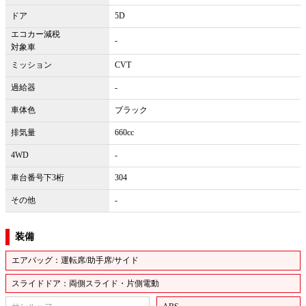
ドア
5D
エコカー減税
-
対象車
ミッション
CVT
過給器
-
車体色
ブラック
排気量
660cc
4WD
-
車台番号下3桁
304
その他
-
装備
エアバッグ：運転席/助手席/サイド
スライドドア：両側スライド・片側電動