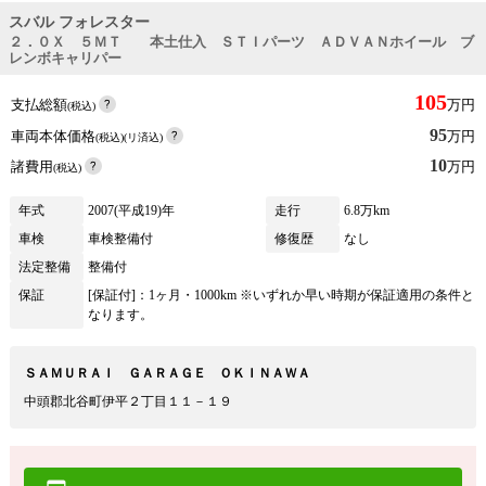
スバル フォレスター
２．０Ｘ ５ＭＴ 本土仕入 ＳＴＩパーツ ＡＤＶＡＮホイール ブ
レンボキャリパー
105
支払総額
万円
(税込)
95
車両本体価格
万円
(税込)(リ済込)
10
諸費用
万円
(税込)
年式
2007(平成19)年
走行
6.8万km
車検
車検整備付
修復歴
なし
法定整備
整備付
保証
[保証付]：1ヶ月・1000km ※いずれか早い時期が保証適用の条件と
なります。
ＳＡＭＵＲＡＩ ＧＡＲＡＧＥ ＯＫＩＮＡＷＡ
中頭郡北谷町伊平２丁目１１－１９