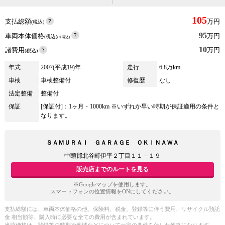
105
支払総額
万円
(税込)
95
車両本体価格
万円
(税込)
(リ済込)
10
諸費用
万円
(税込)
年式
2007(平成19)年
走行
6.8万km
車検
車検整備付
修復歴
なし
法定整備
整備付
保証
[保証付]：1ヶ月・1000km ※いずれか早い時期が保証適用の条件と
なります。
ＳＡＭＵＲＡＩ ＧＡＲＡＧＥ ＯＫＩＮＡＷＡ
中頭郡北谷町伊平２丁目１１－１９
販売店までのルートを見る
※Googleマップを使用します。
スマートフォンの位置情報をONにしてください。
支払総額には、車両本体価格の他、保険料、税金、登録等に伴う費用、リサイクル預託
金 相当額等、購入時に必要な全ての費用が含まれています。