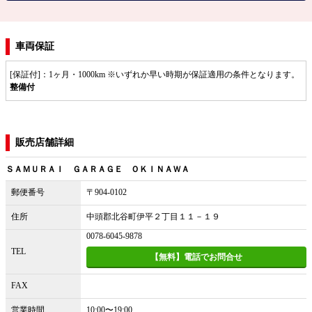
車両保証
[保証付]：1ヶ月・1000km ※いずれか早い時期が保証適用の条件となります。
整備付
販売店舗詳細
ＳＡＭＵＲＡＩ ＧＡＲＡＧＥ ＯＫＩＮＡＷＡ
郵便番号
〒904-0102
住所
中頭郡北谷町伊平２丁目１１－１９
0078-6045-9878
TEL
【無料】電話でお問合せ
FAX
営業時間
10:00〜19:00