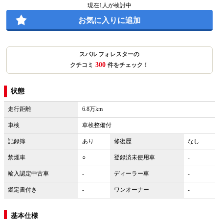
現在
1
人が検討中
お気に入りに追加
スバル フォレスターの
300
クチコミ
件をチェック！
状態
走行距離
6.8万km
車検
車検整備付
記録簿
あり
修復歴
なし
禁煙車
○
登録済未使用車
-
輸入認定中古車
-
ディーラー車
-
鑑定書付き
-
ワンオーナー
-
基本仕様