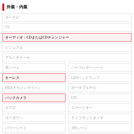
外装・内装
カーナビ
TV
オーディオ：CDまたはCDチェンジャー
ビジュアル
アルミホイール
革シート
ハーフレザーシート
キーレス
LEDヘッドランプ
HID(キセノンライト)
ポータブルナビ
バックカメラ
ETC
エアロ
スマートキー
ローダウン
ランフラットタイヤ
パワーシート
3列シート