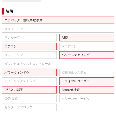
装備
エアバッグ：運転席/助手席
スライドドア
サンルーフ
ABS
エアコン
Wエアコン
リフトアップ
パワーステアリング
ダウンヒルアシストコントロール
パワーウィンドウ
盗難防止システム
アイドリングストップ
ドライブレコーダー
USB入力端子
Bluetooth接続
100V電源
クリーンディーゼル
センターデフロック