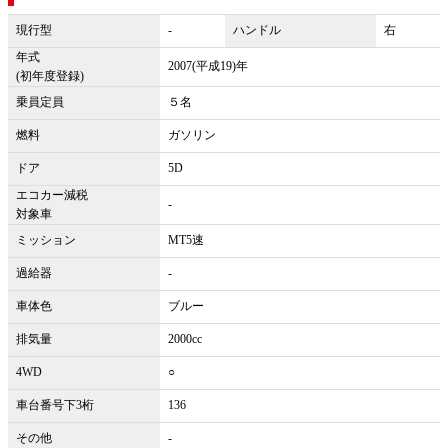
現行型
-
ハンドル
右
年式
2007(平成19)年
(初年度登録)
乗員定員
５名
燃料
ガソリン
ドア
5D
エコカー減税
-
対象車
ミッション
MT5速
過給器
-
車体色
ブルー
排気量
2000cc
4WD
○
車台番号下3桁
136
その他
-