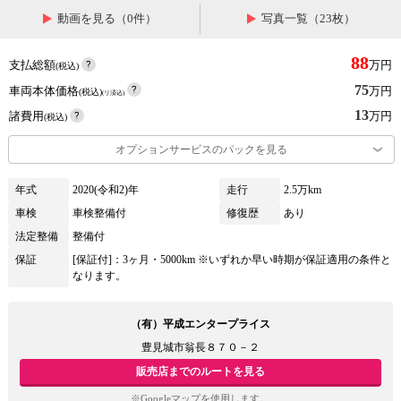
動画を見る（0件）
写真一覧（23枚）
88
支払総額
万円
(税込)
75
車両本体価格
万円
(税込)
(リ済込)
13
諸費用
万円
(税込)
オプションサービスのパックを見る
年式
2020(令和2)年
走行
2.5万km
車検
車検整備付
修復歴
あり
法定整備
整備付
保証
[保証付]：3ヶ月・5000km ※いずれか早い時期が保証適用の条件と
なります。
（有）平成エンタープライス
豊見城市翁長８７０－２
販売店までのルートを見る
※Googleマップを使用します。