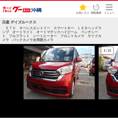
お気に入り
閲覧履歴
メニュー
日産 デイズルークス
ＥＴＣ キーレスエントリー スマートキー ＬＥＤヘッドラ
ンプ オートライト オートマチックハイビーム ベンチシー
ト フルフラット シートヒーター フロントカメラ サイドカ
メラ バックカメラ全周囲カメラ
1
/
23