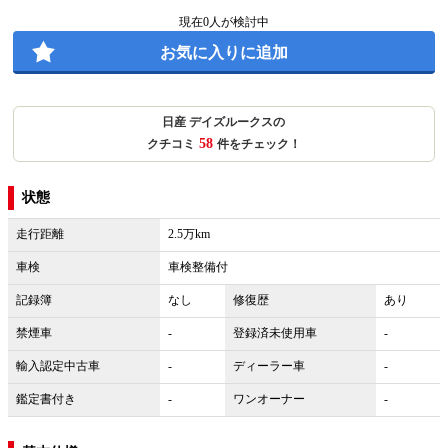
現在
0
人が検討中
お気に入りに追加
日産 デイズルークスの
58
クチコミ
件をチェック！
状態
走行距離
2.5万km
車検
車検整備付
記録簿
なし
修復歴
あり
禁煙車
-
登録済未使用車
-
輸入認定中古車
-
ディーラー車
-
鑑定書付き
-
ワンオーナー
-