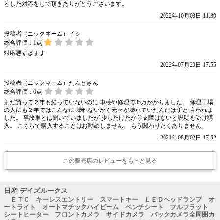
とした対応をして頂きありがとうございます。
2022年10月03日 11:39
投稿者（ニックネーム）イシ
総合評価：
1
点
対応悪すぎます
2022年07月20日 17:55
投稿者（ニックネーム）たんとさん
総合評価：
0
点
まだ買って２年も経っていないのに 車検や修理で35万かかりました。 修理工場
の人にも２年ではこんなに 壊れないから元々が壊れていたんだはずと 言われま
した。 事故車とは聞いていましたが 少しだけだから支障はないと説明を受け購
入。 こちらで購入することはお勧めしません。 もう関わりたくありません。
2021年08月02日 17:52
この販売店のレビューをもっと見る
日産 デイズルークス
ＥＴＣ キーレスエントリー スマートキー ＬＥＤヘッドランプ オ
ートライト オートマチックハイビーム ベンチシート フルフラット
シートヒーター フロントカメラ サイドカメラ バックカメラ全周囲カ