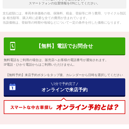
スマートフォンの位置情報をONにしてください。
支払総額には、車両本体価格の他、保険料、税金、登録等に伴う費用、リサイクル預託
金 相当額等、購入時に必要な全ての費用が含まれています。
当該価格は、登録等の時期や地域などについて一定の条件を付した価格になります。
【無料】電話でお問合せ
無料電話をご利用の場合は、販売店へお客様の電話番号が通知されます。
IP電話・ひかり電話からはご利用いただけません。
【無料予約】来店予約ボタンをタップ後、カレンダーから日時を選択してください
1分で予約完了
オンラインで来店予約