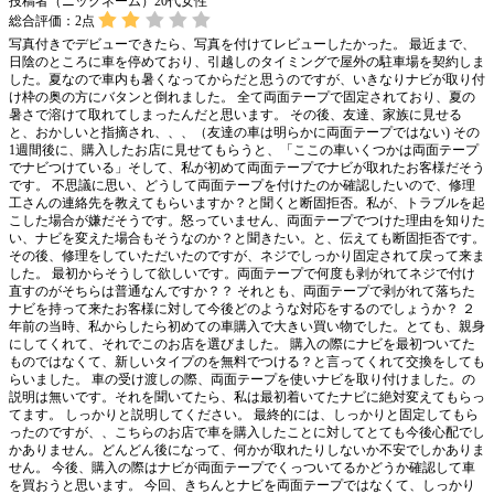
投稿者（ニックネーム）20代女性
総合評価：
2
点
写真付きでデビューできたら、写真を付けてレビューしたかった。 最近まで、
日陰のところに車を停めており、引越しのタイミングで屋外の駐車場を契約しま
した。夏なので車内も暑くなってからだと思うのですが、いきなりナビが取り付
け枠の奥の方にバタンと倒れました。 全て両面テープで固定されており、夏の
暑さで溶けて取れてしまったんだと思います。 その後、友達、家族に見せる
と、おかしいと指摘され、、、（友達の車は明らかに両面テープではない) その
1週間後に、購入したお店に見せてもらうと、「ここの車いくつかは両面テープ
でナビつけている」そして、私が初めて両面テープでナビが取れたお客様だそう
です。 不思議に思い、どうして両面テープを付けたのか確認したいので、修理
工さんの連絡先を教えてもらいますか？と聞くと断固拒否。私が、トラブルを起
こした場合が嫌だそうです。怒っていません、両面テープでつけた理由を知りた
い、ナビを変えた場合もそうなのか？と聞きたい。と、伝えても断固拒否です。
その後、修理をしていただいたのですが、ネジでしっかり固定されて戻って来ま
した。 最初からそうして欲しいです。両面テープで何度も剥がれてネジで付け
直すのがそちらは普通なんですか？？ それとも、両面テープで剥がれて落ちた
ナビを持って来たお客様に対して今後どのような対応をするのでしょうか？ ２
年前の当時、私からしたら初めての車購入で大きい買い物でした。とても、親身
にしてくれて、それでこのお店を選びました。 購入の際にナビを最初ついてた
ものではなくて、新しいタイプのを無料でつける？と言ってくれて交換をしても
らいました。 車の受け渡しの際、両面テープを使いナビを取り付けました。の
説明は無いです。それを聞いてたら、私は最初着いてたナビに絶対変えてもらっ
てます。 しっかりと説明してください。 最終的には、しっかりと固定してもら
ったのですが、、こちらのお店で車を購入したことに対してとても今後心配でし
かありません。どんどん後になって、何かが取れたりしないか不安でしかありま
せん。 今後、購入の際はナビが両面テープでくっついてるかどうか確認して車
を買おうと思います。 今回、きちんとナビを両面テープではなくて、しっかり