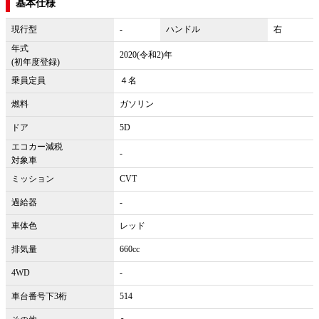
基本仕様
現行型
-
ハンドル
右
年式
2020(令和2)年
(初年度登録)
乗員定員
４名
燃料
ガソリン
ドア
5D
エコカー減税
-
対象車
ミッション
CVT
過給器
-
車体色
レッド
排気量
660cc
4WD
-
車台番号下3桁
514