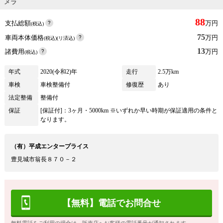
メラ
88
支払総額
万円
(税込)
75
車両本体価格
万円
(税込)(リ済込)
13
諸費用
万円
(税込)
年式
2020(令和2)年
走行
2.5万km
車検
車検整備付
修復歴
あり
法定整備
整備付
保証
[保証付]：3ヶ月・5000km ※いずれか早い時期が保証適用の条件と
なります。
（有）平成エンタープライス
豊見城市翁長８７０－２
【無料】電話でお問合せ