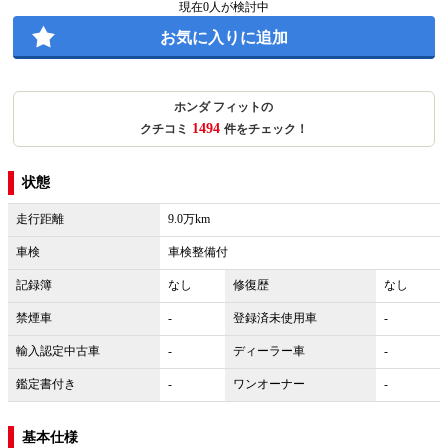
現在
0
人が検討中
お気に入りに追加
ホンダ フィットの
1494
クチコミ
件をチェック！
状態
走行距離
9.0万km
車検
車検整備付
記録簿
なし
修復歴
なし
禁煙車
-
登録済未使用車
-
輸入認定中古車
-
ディーラー車
-
鑑定書付き
-
ワンオーナー
-
基本仕様