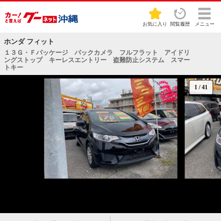
お気に入り
閲覧履歴
メニュー
ホンダ フィット
１３Ｇ・Ｆパッケージ バックカメラ フルフラット アイドリ
ングストップ キーレスエントリー 盗難防止システム スマー
トキー
1
/
41