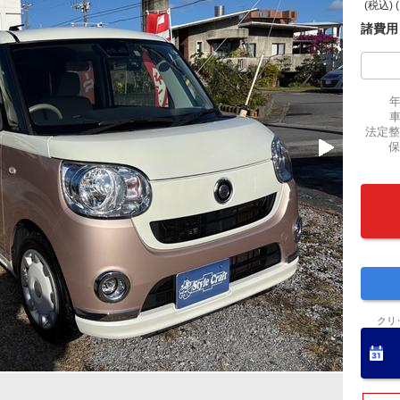
(税込) 
諸費用
法定整
保
クリ