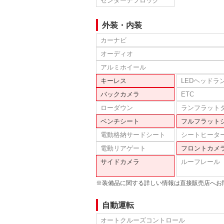
センターデフロック
外装・内装
カーナビ
オーディオ
アルミホイール
キーレス
LEDヘッドラ
バックカメラ
ETC
ローダウン
ランフラット
ベンチシート
フルフラット
電動格納サードシート
シートヒータ
電動リアゲート
フロントカメ
サイドカメラ
ルーフレール
※装備品に関する詳しい情報は直接販売店へお
自動運転
オートクルーズコントロール