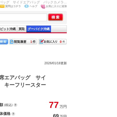
ッグ サイドエアバッグ バックカメラ...
質問はコチラ
ヘルプ
お気に入りに追加
ピット沖縄
買取
グーバイク沖縄
1
0
2026/01/18更新
席エアバッグ サイ
 キーフリースター
77
額
(税込)
万円
体価格
69
万円