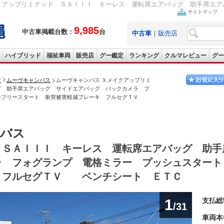
クアップリミテッド ＳＡＩＩＩ キーレス 運転席エアバッグ 助手席エアバ
サイトマップ
9,985
中古車掲載台数：
台
中古車
｜
販売店
ハイブリッド
福祉車両
販売店
グー鑑定
ランキング
クルマレビュー
グー
ツ
ムーヴキャンバス
ムーヴキャンバス Ｘメイクアップリミ
グ 助手席エアバッグ サイドエアバッグ バックカメラ フ
キーフリースタート 衝突被害軽減ブレーキ フルセグＴＶ
ンバス
 ＳＡＩＩＩ キーレス 運転席エアバッグ 助手
ラ フォグランプ 電格ミラー プッシュスタート
 フルセグＴＶ ベンチシート ＥＴＣ
1
支払総
/31
車両本