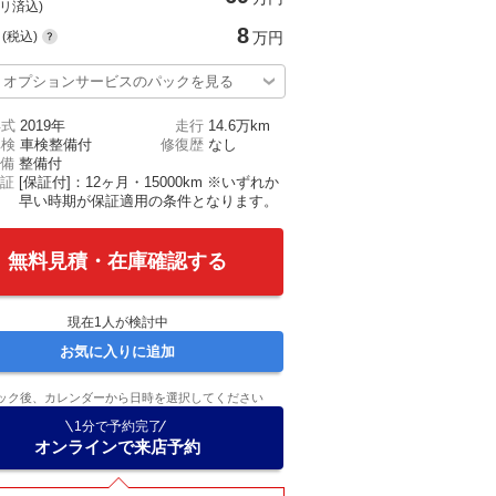
(リ済込)
8
(税込)
万円
オプションサービスのパックを見る
年式
2019年
走行
14.6万km
車検
車検整備付
修復歴
なし
備
整備付
証
[保証付]：12ヶ月・15000km ※いずれか
早い時期が保証適用の条件となります。
無料見積・在庫確認する
現在
1
人が検討中
お気に入りに追加
ック後、カレンダーから日時を選択してください
1分で予約完了
オンラインで来店予約