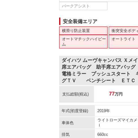
パークアシスト
安全装備エリア
横滑り防止装置
衝突安全ボデ
オートマチックハイビー
オートライト
ム
ダイハツ ムーヴキャンバス Ｘメ
席エアバッグ 助手席エアバッグ
電格ミラー プッシュスタート 
グＴＶ ベンチシート ＥＴＣ
77
支払総額
(税込)
万円
年式(初度登録)
2019年
ライトローズマイカメ
車体色
Ｉ
排気
660cc