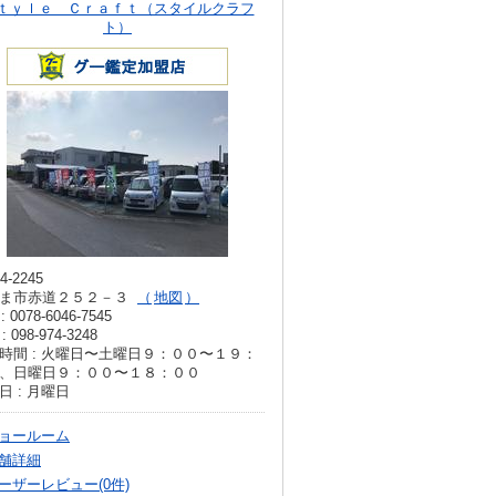
ｔｙｌｅ Ｃｒａｆｔ（スタイルクラフ
ト）
4-2245
ま市赤道２５２－３
地図
: 0078-6046-7545
: 098-974-3248
時間 : 火曜日〜土曜日９：００〜１９：
、日曜日９：００〜１８：００
日 : 月曜日
ョールーム
舗詳細
ーザーレビュー(0件)