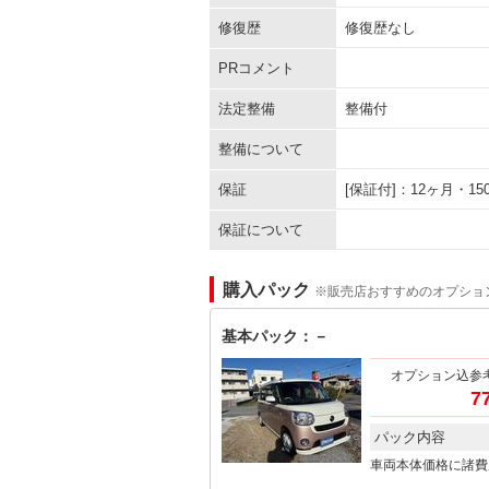
修復歴
修復歴なし
PRコメント
法定整備
整備付
整備について
保証
[保証付]：12ヶ月・
保証について
購入パック
※販売店おすすめのオプショ
基本パック：－
オプション込参
7
パック内容
車両本体価格に諸費