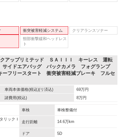
ィ
衝突被害軽減システム
クリアランスソナー
頸部衝撃緩和ヘッドレス
ト
イクアップリミテッド ＳＡＩＩＩ キーレス 運転
 サイドエアバッグ バックカメラ フォグランプ
キーフリースタート 衝突被害軽減ブレーキ フルセ
車両本体価格
(税込)(リ済込)
69
万円
諸費用
(税込)
8
万円
車検
車検整備付
タリックＩ
14.6万km
走行距離
ドア
5D