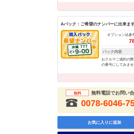
Aパック：ご希望のナンバーに出来ま
オプション込参
7
パック内容
おクルマご成約の際
の番号にしてみませ
無料電話でお問い
無料
0078-6046-7
お気に入りに追加