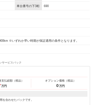
車台番号の下3桁
690
15000km ※いずれか早い時期が保証適用の条件となります。
ンサービスパック
考支払総額
（税込）
オプション価格
（税込）
7
0
万円
万円
用を合わせたパックです。