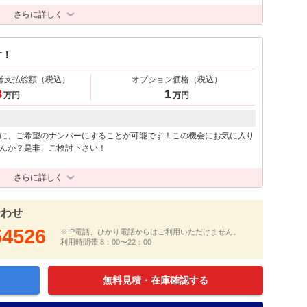
さらに詳しく
す！
考支払総額
（税込）
オプション価格
（税込）
8
1
万円
万円
に、ご希望のナンバーにすることが可能です！この機会にお気に入り
んか？是非、ご検討下さい！
さらに詳しく
合わせ
54526
※IP電話、ひかり電話からはご利用いただけません。
利用時間帯 8：00〜22：00
無料見積・在庫確認する