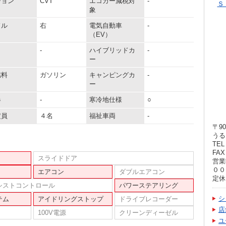
ション
CVT
エコカー減税対
-
Ｓ
象
ドル
右
電気自動車
-
（EV）
-
ハイブリッドカ
-
ー
燃料
ガソリン
キャンピングカ
-
ー
器
-
寒冷地仕様
○
定員
４名
福祉車両
-
〒90
うる
TEL 
FAX 
スライドドア
営業
００
エアコン
ダブルエアコン
定休
シストコントロール
パワーステアリング
シ
テム
アイドリングストップ
ドライブレコーダー
店
100V電源
クリーンディーゼル
ユ