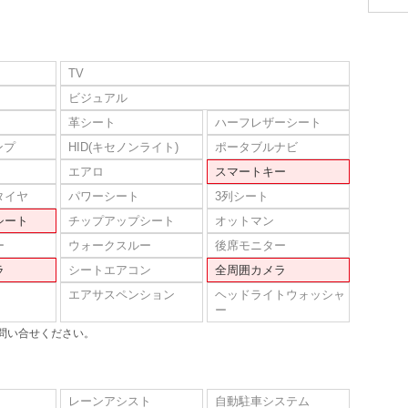
TV
ビジュアル
革シート
ハーフレザーシート
ンプ
HID(キセノンライト)
ポータブルナビ
エアロ
スマートキー
タイヤ
パワーシート
3列シート
シート
チップアップシート
オットマン
ー
ウォークスルー
後席モニター
ラ
シートエアコン
全周囲カメラ
エアサスペンション
ヘッドライトウォッシャ
ー
問い合せください。
レーンアシスト
自動駐車システム