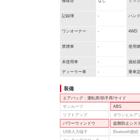
修復歴
なし
ミッ
記録簿
-
ハン
ワンオーナー
-
4WD
禁煙車
-
使用
未使用車
-
過給
ディーラー車
-
乗車
装備
エアバッグ：運転席/助手席/サイド
サンルーフ
ABS
リフトアップ
ダウンヒルア
パワーウィンドウ
盗難防止シス
USB入力端子
Bluetooth接続