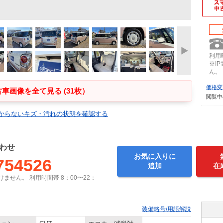
利用時
※I
ん。
価格変
車画像を全て見る (31枚）
閲覧中
からないキズ・汚れの状態を確認する
わせ
お気に入りに
754526
追加
在
ません。 利用時間帯 8：00〜22：
装備略号/用語解説