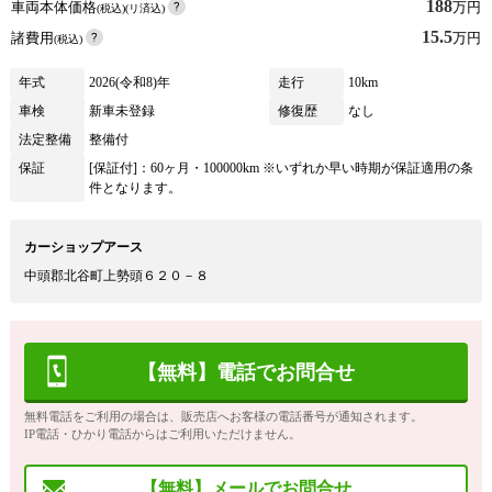
188
車両本体価格
万円
(税込)(リ済込)
15.5
諸費用
万円
(税込)
年式
2026(令和8)年
走行
10km
車検
新車未登録
修復歴
なし
法定整備
整備付
保証
[保証付]：60ヶ月・100000km ※いずれか早い時期が保証適用の条
件となります。
カーショップアース
中頭郡北谷町上勢頭６２０－８
【無料】電話でお問合せ
無料電話をご利用の場合は、販売店へお客様の電話番号が通知されます。
IP電話・ひかり電話からはご利用いただけません。
【無料】メールでお問合せ