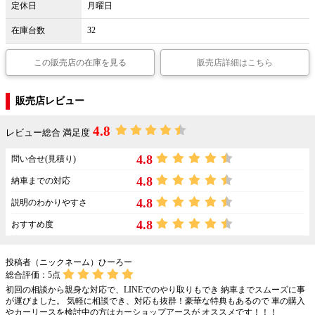
定休日
月曜日
在庫台数
32
この販売店の在庫を見る
販売店詳細はこちら
販売店レビュー
4.8
レビュー総合 満足度
4.8
問い合せ(見積り)
4.8
納車までの対応
4.8
説明のわかりやすさ
4.8
おすすめ度
投稿者（ニックネーム）ひーろー
総合評価：
5
点
初回の相談から親身な対応で、LINEでのやり取りもでき 納車までスムーズに事
が運びました。 気軽に相談でき、対応も抜群！豪華な特典もあるので 車の購入
やカーリースを検討中の方はカーショップアースが オススメです！！！