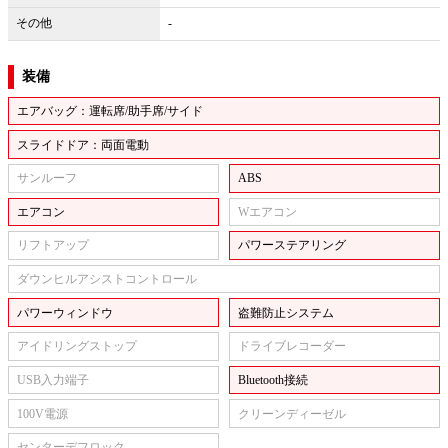
その他
-
装備
エアバッグ：運転席/助手席/サイド
スライドドア：両面電動
サンルーフ
ABS
エアコン
Wエアコン
リフトアップ
パワーステアリング
ダウンヒルアシストコントロール
パワーウィンドウ
盗難防止システム
アイドリングストップ
ドライブレコーダー
USB入力端子
Bluetooth接続
100V電源
クリーンディーゼル
センターデフロック