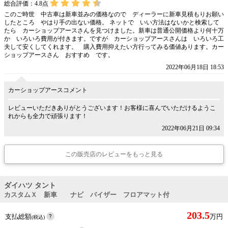
総合評価：
4.8
点
このご時世 中古車は新車並みの価格なので ディーラーに新車見積もりお願い
したところ やはり手の出ない価格。 ネットで いい方法はないかと検索して
たら カーショップアースさんを見つけました。新車は普通公開価格より何十万
か いろいろ費用が付きます。ですが カーショップアースさんは いろいろ工
夫して安くしてくれます。 購入費用抑えたい方行ってみる価値あります。カー
ショップアースさん おすすめ です。
2022年06月18日 18:53
カーショップアースコメント
レビューいただきありがとうございます！お客様に喜んでいただけるようこ
れからも全力で頑張ります！
2022年06月21日 09:34
この販売店のレビューをもっと見る
ダイハツ タント
カスタムＸ 新車 ナビ バイザー フロアマット付
203.5
支払総額
万円
(税込)