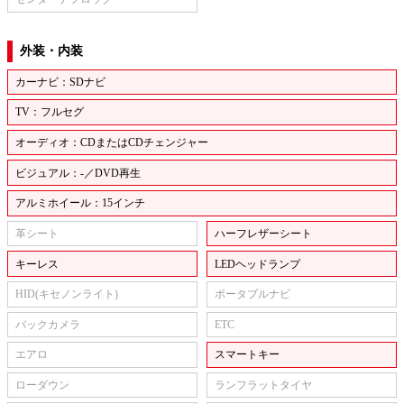
外装・内装
カーナビ：SDナビ
TV：フルセグ
オーディオ：CDまたはCDチェンジャー
ビジュアル：-／DVD再生
アルミホイール：15インチ
革シート
ハーフレザーシート
キーレス
LEDヘッドランプ
HID(キセノンライト)
ポータブルナビ
バックカメラ
ETC
エアロ
スマートキー
ローダウン
ランフラットタイヤ