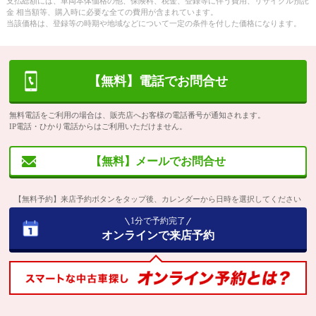
支払総額には、車両本体価格の他、保険料、税金、登録等に伴う費用、リサイクル預託
金 相当額等、購入時に必要な全ての費用が含まれています。
当該価格は、登録等の時期や地域などについて一定の条件を付した価格になります。
【無料】電話でお問合せ
無料電話をご利用の場合は、販売店へお客様の電話番号が通知されます。
IP電話・ひかり電話からはご利用いただけません。
【無料】メールでお問合せ
【無料予約】来店予約ボタンをタップ後、カレンダーから日時を選択してください
1分で予約完了
オンラインで来店予約