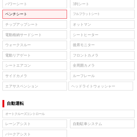
パワーシート
3列シート
ベンチシート
フルフラットシート
チップアップシート
オットマン
電動格納サードシート
シートヒーター
ウォークスルー
後席モニター
電動リアゲート
フロントカメラ
シートエアコン
全周囲カメラ
サイドカメラ
ルーフレール
エアサスペンション
ヘッドライトウォッシャー
自動運転
オートクルーズコントロール
レーンアシスト
自動駐車システム
パークアシスト