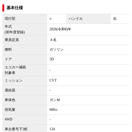
基本仕様
現行型
○
ハンドル
右
年式
2026(令和8)年
(初年度登録)
乗員定員
４名
燃料
ガソリン
ドア
5D
エコカー減税
-
対象車
ミッション
CVT
過給器
-
車体色
ガンＭ
排気量
660cc
4WD
-
車台番号下3桁
134