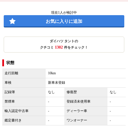
現在
1
人が検討中
お気に入りに追加
ダイハツ タントの
1302
クチコミ
件をチェック！
状態
走行距離
10km
車検
新車未登録
記録簿
なし
修復歴
なし
禁煙車
-
登録済未使用車
-
輸入認定中古車
-
ディーラー車
-
鑑定書付き
-
ワンオーナー
-