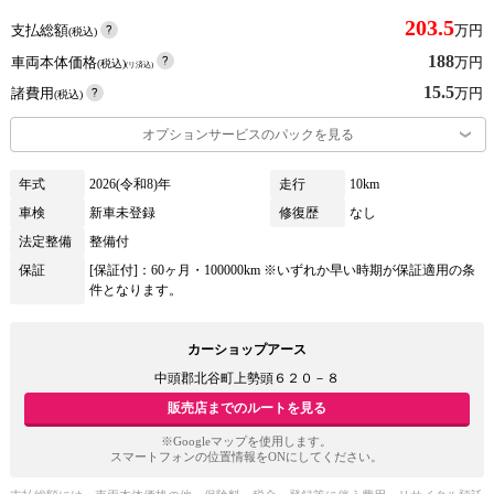
203.5
支払総額
万円
(税込)
188
車両本体価格
万円
(税込)
(リ済込)
15.5
諸費用
万円
(税込)
オプションサービスのパックを見る
年式
2026(令和8)年
走行
10km
車検
新車未登録
修復歴
なし
法定整備
整備付
保証
[保証付]：60ヶ月・100000km ※いずれか早い時期が保証適用の条
件となります。
カーショップアース
中頭郡北谷町上勢頭６２０－８
販売店までのルートを見る
※Googleマップを使用します。
スマートフォンの位置情報をONにしてください。