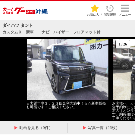
お気に入り
閲覧履歴
メニュー
ダイハツ タント
カスタムＸ 新車 ナビ バイザー フロアマット付
1
/
26
☆実質年率３．２％低金利実施中！☆☆新車販売
お客様へ カ
も可能です！ご相談ください。
全予約制にて
右の【オンラ
す。納得頂け
了承ください
動画を見る（0件）
写真一覧（26枚）