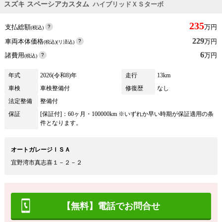
スズキ スペーシアカスタム
ハイブリッドＸＳターボ
235
支払総額
万円
(税込)
229
車両本体価格
万円
(税込)(リ済込)
6
諸費用
万円
(税込)
年式
2026(令和8)年
走行
13km
車検
車検整備付
修復歴
なし
法定整備
整備付
保証
[保証付]：60ヶ月・100000km ※いずれか早い時期が保証適用の条
件となります。
オートガレージＩＳＡ
宜野湾市真志喜１－２－２
【無料】電話でお問合せ