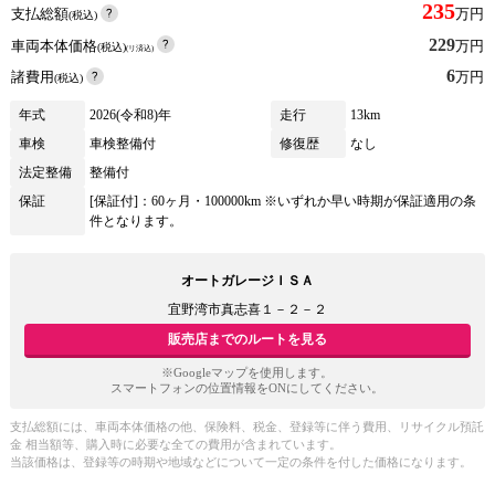
235
支払総額
万円
(税込)
229
車両本体価格
万円
(税込)
(リ済込)
6
諸費用
万円
(税込)
年式
2026(令和8)年
走行
13km
車検
車検整備付
修復歴
なし
法定整備
整備付
保証
[保証付]：60ヶ月・100000km ※いずれか早い時期が保証適用の条
件となります。
オートガレージＩＳＡ
宜野湾市真志喜１－２－２
販売店までのルートを見る
※Googleマップを使用します。
スマートフォンの位置情報をONにしてください。
支払総額には、車両本体価格の他、保険料、税金、登録等に伴う費用、リサイクル預託
金 相当額等、購入時に必要な全ての費用が含まれています。
当該価格は、登録等の時期や地域などについて一定の条件を付した価格になります。