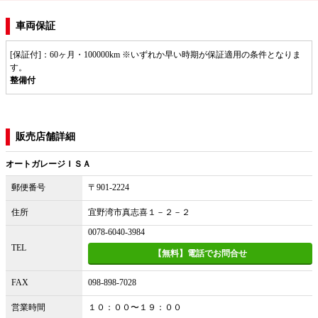
車両保証
[保証付]：60ヶ月・100000km ※いずれか早い時期が保証適用の条件となりま
す。
整備付
販売店舗詳細
オートガレージＩＳＡ
郵便番号
〒901-2224
住所
宜野湾市真志喜１－２－２
0078-6040-3984
TEL
【無料】電話でお問合せ
FAX
098-898-7028
営業時間
１０：００〜１９：００