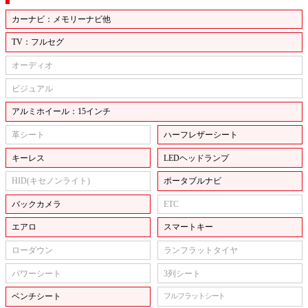
カーナビ：メモリーナビ他
TV：フルセグ
オーディオ
ビジュアル
アルミホイール：15インチ
革シート
ハーフレザーシート
キーレス
LEDヘッドランプ
HID(キセノンライト)
ポータブルナビ
バックカメラ
ETC
エアロ
スマートキー
ローダウン
ランフラットタイヤ
パワーシート
3列シート
ベンチシート
フルフラットシート