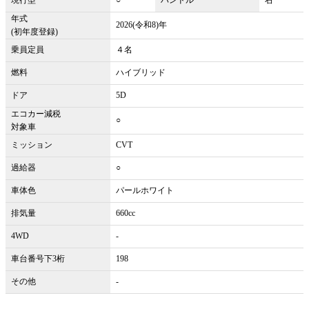
年式
2026(令和8)年
(初年度登録)
乗員定員
４名
燃料
ハイブリッド
ドア
5D
エコカー減税
○
対象車
ミッション
CVT
過給器
○
車体色
パールホワイト
排気量
660cc
4WD
-
車台番号下3桁
198
その他
-