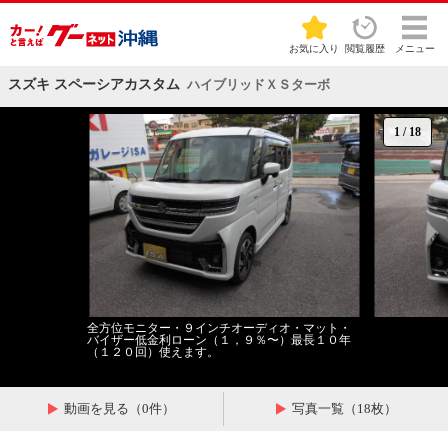
お気に入り
閲覧履歴
メニュー
スズキ スペーシアカスタム
ハイブリッドＸＳターボ
1
/
18
全方位モニター・９インチオーディオ・マット・
バイザー低金利ローン（１，９％〜）最長１０年
（１２０回）使えます。
動画を見る（0件）
写真一覧（18枚）