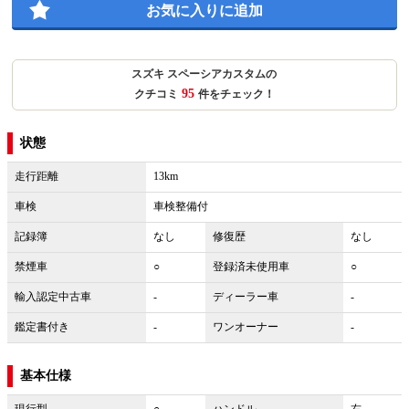
お気に入りに追加
スズキ スペーシアカスタムの
95
クチコミ
件をチェック！
状態
走行距離
13km
車検
車検整備付
記録簿
なし
修復歴
なし
禁煙車
○
登録済未使用車
○
輸入認定中古車
-
ディーラー車
-
鑑定書付き
-
ワンオーナー
-
基本仕様
現行型
○
ハンドル
右