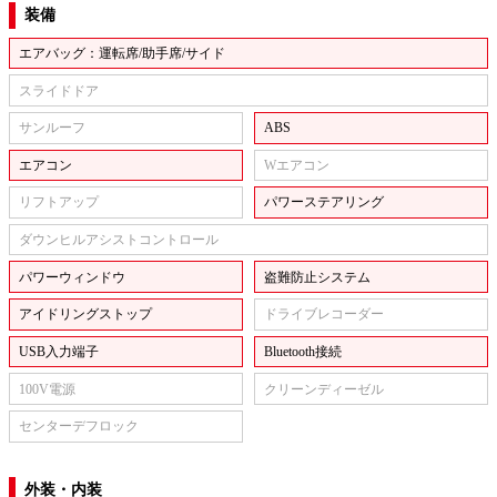
装備
エアバッグ：運転席/助手席/サイド
スライドドア
サンルーフ
ABS
エアコン
Wエアコン
リフトアップ
パワーステアリング
ダウンヒルアシストコントロール
パワーウィンドウ
盗難防止システム
アイドリングストップ
ドライブレコーダー
USB入力端子
Bluetooth接続
100V電源
クリーンディーゼル
センターデフロック
外装・内装