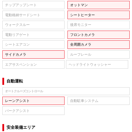
チップアップシート
オットマン
電動格納サードシート
シートヒーター
ウォークスルー
後席モニター
電動リアゲート
フロントカメラ
シートエアコン
全周囲カメラ
サイドカメラ
ルーフレール
エアサスペンション
ヘッドライトウォッシャー
自動運転
オートクルーズコントロール
レーンアシスト
自動駐車システム
パークアシスト
安全装備エリア