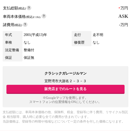
-
支払総額
万円
(税込)
ASK
車両本体価格
(税込)
(リ済込)
-
諸費用
万円
(税込)
年式
2001(平成13)年
走行
走不明
車検
なし
修復歴
なし
法定整備
整備付
保証
保証無
クラシックガレージルマン
宜野湾市大謝名２－３－３
販売店までのルートを見る
※Googleマップを使用します。
スマートフォンの位置情報をONにしてください。
支払総額には、車両本体価格の他、保険料、税金、登録等に伴う費用、リサイクル預託
金 相当額等、購入時に必要な全ての費用が含まれています。
当該価格は、登録等の時期や地域などについて一定の条件を付した価格になります。