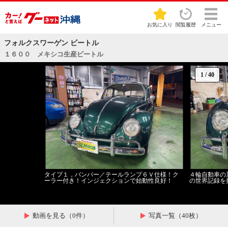
お気に入り
閲覧履歴
メニュー
フォルクスワーゲン ビートル
１６００ メキシコ生産ビートル
1
/
40
タイプ１，バンパー／テールランプ６Ｖ仕様！ク
４輪自動車の
ーラー付き！インジェクションで始動性良好！
の世界記録を
動画を見る（0件）
写真一覧（40枚）