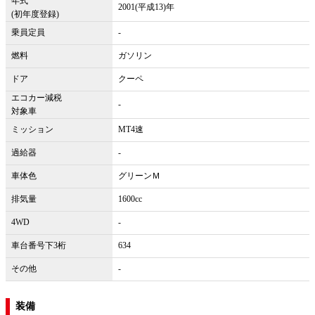
年式
2001(平成13)年
(初年度登録)
乗員定員
-
燃料
ガソリン
ドア
クーペ
エコカー減税
-
対象車
ミッション
MT4速
過給器
-
車体色
グリーンＭ
排気量
1600cc
4WD
-
車台番号下3桁
634
その他
-
装備