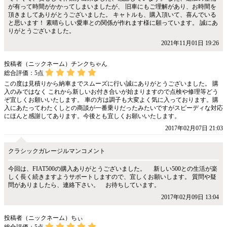
が有って時間がかかってしまいましたが、 旧車にもご理解があり、お時間を
頂きましてありがとうございました。 キャトルも、購入頂いて、喜んでいる
と思います！ 素晴らしい愛車との関係が作れます様に願っています。 誠にあ
りがとうございました。
2021年11月01日 19:26
投稿者（ニックネーム）チンクちゃん
総合評価：
5
点
この度は見積りから納車までスムーズに行い誠にありがとうございました。 購
入のみではなく これから新しいお付き合いが始まりますので点検や修理等どう
ぞ宜しくお願いいたします。 車の方は調子も大変よく気に入っております。購
入にあたってわたくしとの商談が一番乗りだったみたいですがスピーディな対応
にほんと感謝してあります。今後とも宜しくお願いいたします。
2017年02月07日 21:03
クラシックガレージルマンコメント
今回は、FIAT500の購入ありがとうございました。 新しい500との生活が楽
しく長く続きますようサポートしますので、宜しくお願いします。 質問や疑
問がありましたら、連絡下さい。 お待ちしています。
2017年02月09日 13:04
投稿者（ニックネーム）ちぃ
総合評価：
5
点