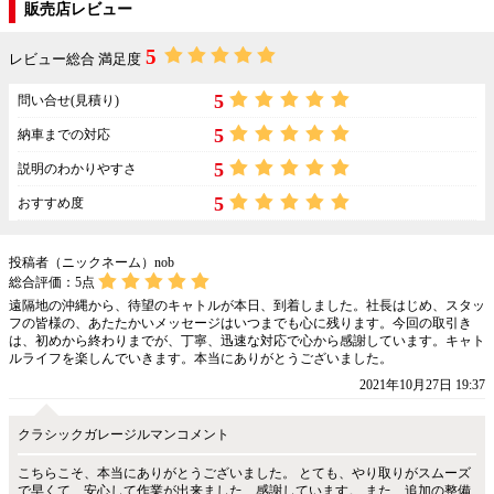
販売店レビュー
5
レビュー総合 満足度
5
問い合せ(見積り)
5
納車までの対応
5
説明のわかりやすさ
5
おすすめ度
投稿者（ニックネーム）nob
総合評価：
5
点
遠隔地の沖縄から、待望のキャトルが本日、到着しました。社長はじめ、スタッ
フの皆様の、あたたかいメッセージはいつまでも心に残ります。今回の取引き
は、初めから終わりまでが、丁寧、迅速な対応で心から感謝しています。キャト
ルライフを楽しんでいきます。本当にありがとうございました。
2021年10月27日 19:37
クラシックガレージルマンコメント
こちらこそ、本当にありがとうございました。 とても、やり取りがスムーズ
で早くて、安心して作業が出来ました、感謝しています。 また、追加の整備