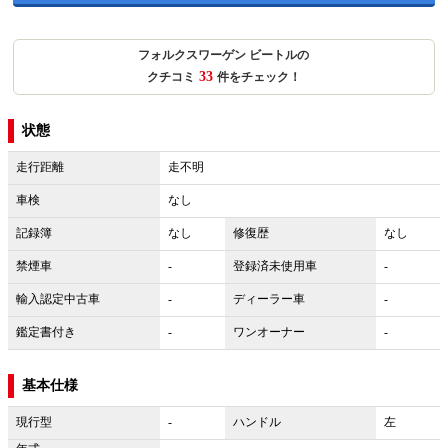
フォルクスワーゲン ビートルの
33
クチコミ
件をチェック！
状態
走行距離
走不明
車検
なし
記録簿
なし
修復歴
なし
禁煙車
-
登録済未使用車
-
輸入認定中古車
-
ディーラー車
-
鑑定書付き
-
ワンオーナー
-
基本仕様
現行型
-
ハンドル
左