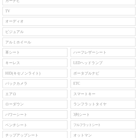
カーナビ
TV
オーディオ
ビジュアル
アルミホイール
革シート
ハーフレザーシート
キーレス
LEDヘッドランプ
HID(キセノンライト)
ポータブルナビ
バックカメラ
ETC
エアロ
スマートキー
ローダウン
ランフラットタイヤ
パワーシート
3列シート
ベンチシート
フルフラットシート
チップアップシート
オットマン