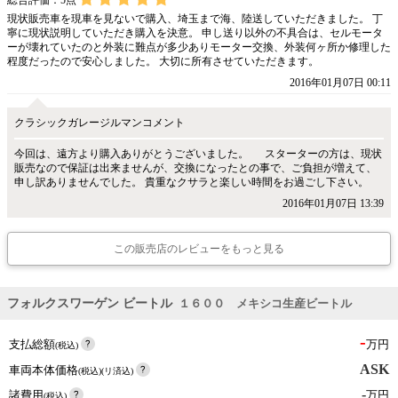
現状販売車を現車を見ないで購入、埼玉まで海、陸送していただきました。 丁
寧に現状説明していただき購入を決意。 申し送り以外の不具合は、セルモータ
ーが壊れていたのと外装に難点が多少ありモーター交換、外装何ヶ所か修理した
程度だったので安心しました。 大切に所有させていただきます。
2016年01月07日 00:11
クラシックガレージルマンコメント
今回は、遠方より購入ありがとうございました。 スターターの方は、現状
販売なので保証は出来ませんが、交換になったとの事で、ご負担が増えて、
申し訳ありませんでした。 貴重なクサラと楽しい時間をお過ごし下さい。
2016年01月07日 13:39
この販売店のレビューをもっと見る
フォルクスワーゲン ビートル
１６００ メキシコ生産ビートル
-
支払総額
万円
(税込)
ASK
車両本体価格
(税込)(リ済込)
-
諸費用
万円
(税込)