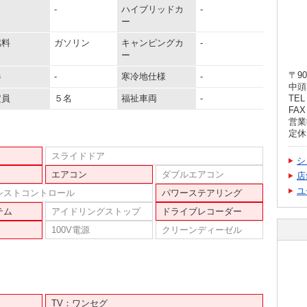
-
ハイブリッドカ
-
ー
燃料
ガソリン
キャンピングカ
-
ー
〒90
器
-
寒冷地仕様
-
中頭
定員
５名
福祉車両
-
TEL 
FAX 
営業時
定休
スライドドア
シ
エアコン
ダブルエアコン
店
ユ
シストコントロール
パワーステアリング
テム
アイドリングストップ
ドライブレコーダー
100V電源
クリーンディーゼル
TV：ワンセグ