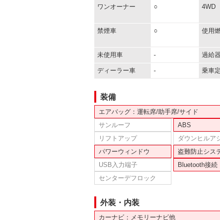
ワンオーナー
○
4WD
禁煙車
○
使用
未使用車
-
過給
ディーラー車
-
乗車
装備
エアバッグ：運転席/助手席/サイド
サンルーフ
ABS
リフトアップ
ダウンヒルア
パワーウィンドウ
盗難防止シス
USB入力端子
Bluetooth接続
センターデフロック
外装・内装
カーナビ：メモリーナビ他