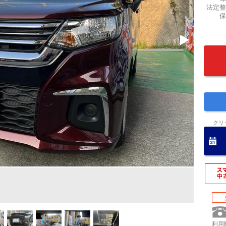
法定整
保
クリ
利用時