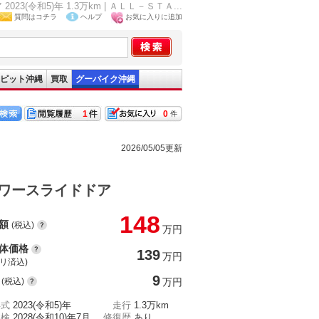
和5)年 1.3万km | ＡＬＬ－ＳＴＡ...
質問はコチラ
ヘルプ
お気に入りに追加
ピット沖縄
買取
グーバイク沖縄
1
0
2026/05/05更新
ワースライドドア
148
額
(税込)
万円
体価格
139
万円
(リ済込)
9
(税込)
万円
年式
2023(令和5)年
走行
1.3万km
車検
2028(令和10)年7月
修復歴
あり