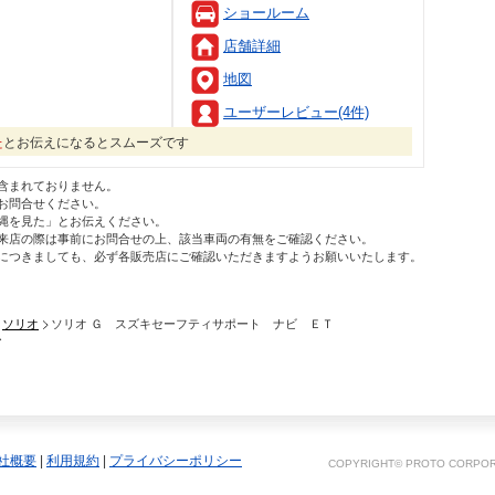
ショールーム
店舗詳細
地図
ユーザーレビュー(4件)
た
とお伝えになるとスムーズです
含まれておりません。
お問合せください。
縄を見た」とお伝えください。
来店の際は事前にお問合せの上、該当車両の有無をご確認ください。
につきましても、必ず各販売店にご確認いただきますようお願いいたします。
ソリオ
ソリオ Ｇ スズキセーフティサポート ナビ ＥＴ
ア
社概要
|
利用規約
|
プライバシーポリシー
COPYRIGHT© PROTO CORPORA