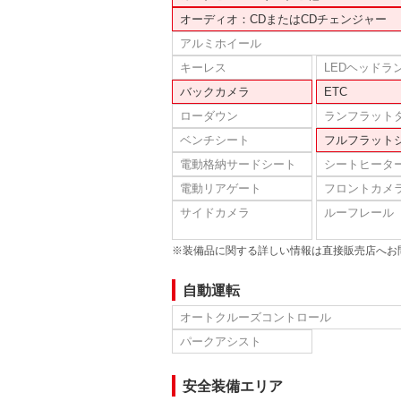
オーディオ：CDまたはCDチェンジャー
アルミホイール
キーレス
LEDヘッドラ
バックカメラ
ETC
ローダウン
ランフラット
ベンチシート
フルフラット
電動格納サードシート
シートヒータ
電動リアゲート
フロントカメ
サイドカメラ
ルーフレール
※装備品に関する詳しい情報は直接販売店へお
自動運転
オートクルーズコントロール
パークアシスト
安全装備エリア