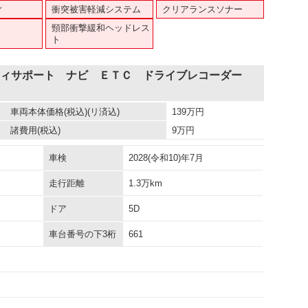
ィ
衝突被害軽減システム
クリアランスソナー
頸部衝撃緩和ヘッドレス
ト
フティサポート ナビ ＥＴＣ ドライブレコーダー
車両本体価格
(税込)(リ済込)
139
万円
諸費用
(税込)
9
万円
車検
2028(令和10)年7月
走行距離
1.3万km
ドア
5D
車台番号の下3桁
661