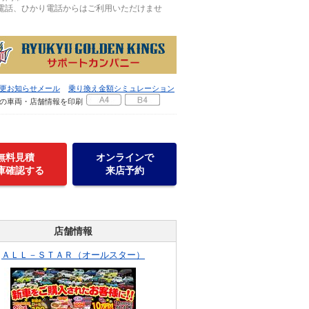
P電話、ひかり電話からはご利用いただけませ
更お知らせメール
乗り換え金額シミュレーション
の車両・店舗情報を印刷
無料見積
オンラインで
庫確認する
来店予約
店舗情報
ＡＬＬ－ＳＴＡＲ（オールスター）