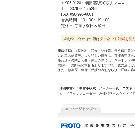
〒903-0128 中頭郡西原町森川２４４
TEL 0078-6045-5258
FAX 098-995-6601
営業時間 10：00〜19：00
定休日 毎週水曜日木曜日
※お問い合わせの際は
グーネット沖縄を見
車両価格には保険料、税金、登録等に伴う費用等は
この車の品質等、より詳しい情報は、直接販売店へ
販売店への問合わせ・来店の際には「グーネット沖
商談中・売約済の場合もありますので、販売店にご
また、修復歴・整備・保証の有無ならびに詳細内容
沖縄中古車
中古車検索：メーカー一覧
スズキ
Ｃ ドライブレコーダー 左側パワースライドド
会