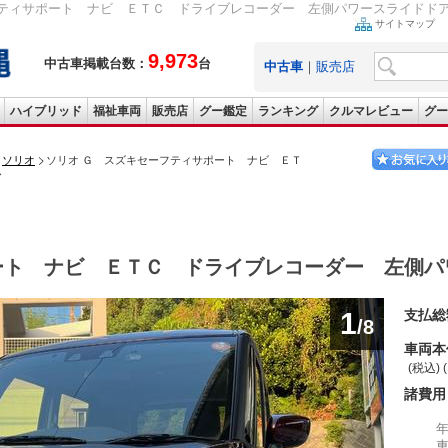
ィサポート ナビ ＥＴＣ ドライブレコーダー 左側パワースライドドア 2023(令
サイトマップ
9,973
中古車掲載台数：
台
中古車
｜
販売店
ハイブリッド
福祉車両
販売店
グー鑑定
ランキング
クルマレビュー
グー
ソリオ
ソリオ Ｇ スズキセーフティサポート ナビ ＥＴ
ア
ート ナビ ＥＴＣ ドライブレコーダー 左側パ
1
支払総
/8
車両本
(税込) 
諸費用