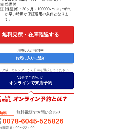
備
整備付
証
[保証付]：30ヶ月・100000km ※いずれ
か早い時期が保証適用の条件となりま
す。
無料見積・在庫確認する
現在
0
人が検討中
お気に入りに追加
ック後、カレンダーから日時を選択してください
1分で予約完了
オンラインで来店予約
無料電話でお問い合わせ
無料
0078-6045-525826
間帯 8：00〜22：00