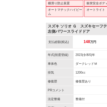
横滑り防止装置
衝突安全ボデ
オートマチックハイビー
オートライト
ム
スズキ ソリオ Ｇ スズキセー
左側パワースライドドア
148
支払総額
(税込)
万円
年式(初度登録)
2023(令和5)年
車体色
ダークレッドＭ
排気
1200cc
修復歴
修復歴あり
PRコメント
法定整備
整備付