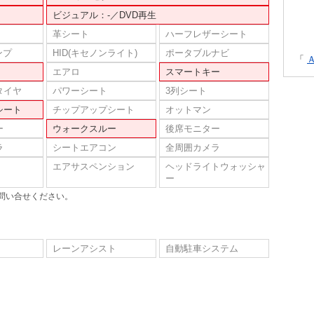
ビジュアル：-／DVD再生
革シート
ハーフレザーシート
ンプ
HID(キセノンライト)
ポータブルナビ
「
エアロ
スマートキー
タイヤ
パワーシート
3列シート
シート
チップアップシート
オットマン
ー
ウォークスルー
後席モニター
ラ
シートエアコン
全周囲カメラ
エアサスペンション
ヘッドライトウォッシャ
ー
問い合せください。
レーンアシスト
自動駐車システム