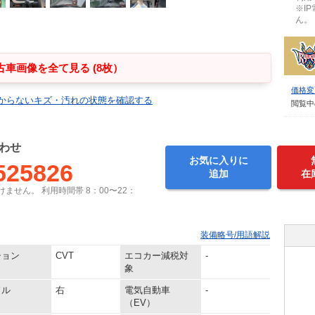
※I
ん。
古車画像を全て見る (8枚）
価格変
からないキズ・汚れの状態を確認する
閲覧中
わせ
お気に入りに
525826
追加
在
ません。 利用時間帯 8：00〜22：
装備略号/用語解説
ション
CVT
エコカー減税対
-
象
ドル
右
電気自動車
-
（EV）