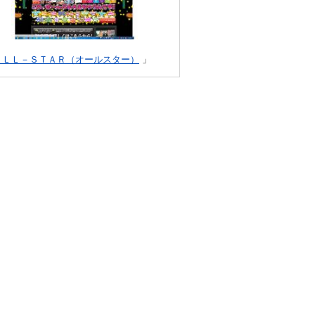
ＡＬＬ－ＳＴＡＲ（オールスター）
」