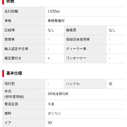
状態
走行距離
1.0万km
車検
車検整備付
記録簿
なし
修復歴
なし
禁煙車
-
登録済未使用車
-
輸入認定中古車
-
ディーラー車
-
鑑定書付き
○
ワンオーナー
-
基本仕様
現行型
-
ハンドル
右
年式
2019(令和1)年
(初年度登録)
乗員定員
５名
燃料
ガソリン
ドア
5D