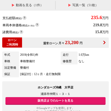
動画を見る（1件）
写真一覧（51枚）
235.6
支払総額
万円
(税込)
219.8
車両本体価格
万円
(税込)
(リ済込)
15.8
諸費用
万円
(税込)
ローン
23,200
月々
円
通常ローン
ご利用時
年式
2019(令和1)年
走行
1.0万km
車検
車検整備付
修復歴
なし
法定整備
整備付
保証
[保証付]：12ヶ月・走行無制限
ホンダカーズ沖縄 大平店
浦添市仲間１－３－１
販売店までのルートを見る
※Googleマップを使用します。