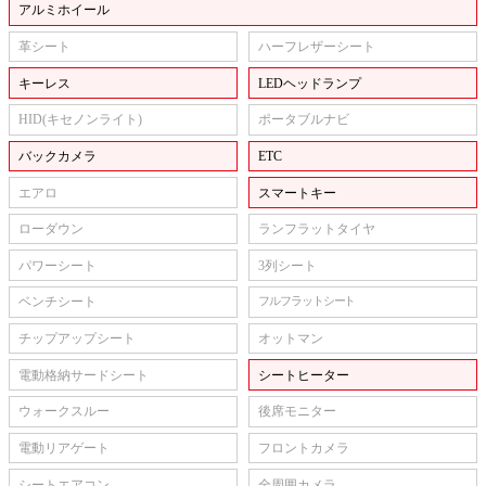
アルミホイール
革シート
ハーフレザーシート
キーレス
LEDヘッドランプ
HID(キセノンライト)
ポータブルナビ
バックカメラ
ETC
エアロ
スマートキー
ローダウン
ランフラットタイヤ
パワーシート
3列シート
ベンチシート
フルフラットシート
チップアップシート
オットマン
電動格納サードシート
シートヒーター
ウォークスルー
後席モニター
電動リアゲート
フロントカメラ
シートエアコン
全周囲カメラ