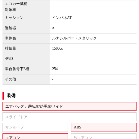
エコカー減税
-
対象車
ミッション
インパネAT
過給器
○
車体色
ルナシルバー・メタリック
排気量
1500cc
4WD
-
車台番号下3桁
254
その他
-
装備
エアバッグ：運転席/助手席/サイド
スライドドア
サンルーフ
ABS
エアコン
Wエアコン