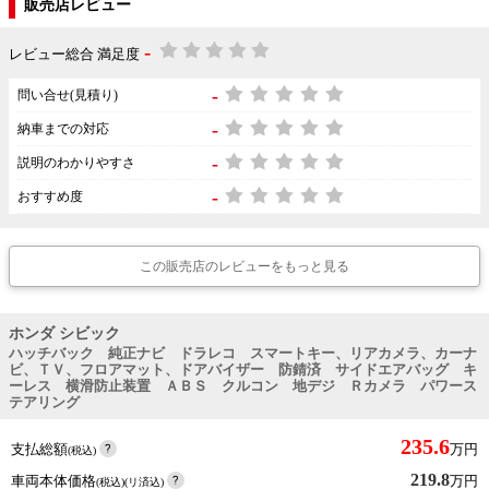
販売店レビュー
-
レビュー総合 満足度
-
問い合せ(見積り)
-
納車までの対応
-
説明のわかりやすさ
-
おすすめ度
この販売店のレビューをもっと見る
ホンダ シビック
ハッチバック 純正ナビ ドラレコ スマートキー、リアカメラ、カーナ
ビ、ＴＶ、フロアマット、ドアバイザー 防錆済 サイドエアバッグ キ
ーレス 横滑防止装置 ＡＢＳ クルコン 地デジ Ｒカメラ パワース
テアリング
235.6
支払総額
万円
(税込)
219.8
車両本体価格
万円
(税込)(リ済込)