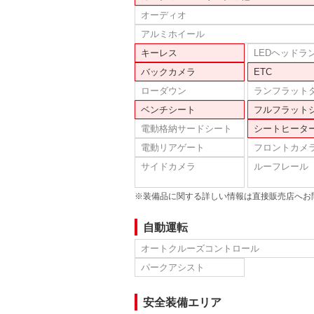
オーディオ
アルミホイール
キーレス
LEDヘッドラ
バックカメラ
ETC
ローダウン
ランフラット
ベンチシート
フルフラット
電動格納サードシート
シートヒータ
電動リアゲート
フロントカメ
サイドカメラ
ルーフレール
※装備品に関する詳しい情報は直接販売店へお
自動運転
オートクルーズコントロール
パークアシスト
安全装備エリア