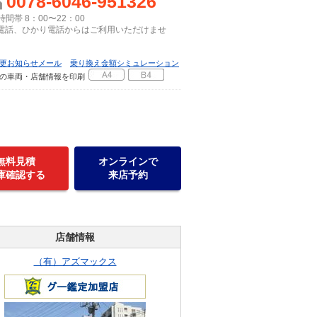
0078-6046-951326
間帯 8：00〜22：00
P電話、ひかり電話からはご利用いただけませ
更お知らせメール
乗り換え金額シミュレーション
の車両・店舗情報を印刷
無料見積
オンラインで
庫確認する
来店予約
店舗情報
（有）アズマックス