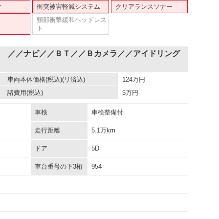
ィ
衝突被害軽減システム
クリアランスソナー
頸部衝撃緩和ヘッドレス
ト
Ｘ ／／ナビ／／ＢＴ／／Ｂカメラ／／アイドリング
車両本体価格
(税込)(リ済込)
124
万円
諸費用
(税込)
5
万円
車検
車検整備付
走行距離
5.1万km
ドア
5D
車台番号の下3桁
954