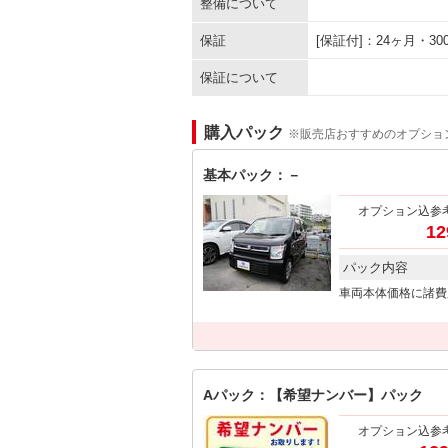
整備について
保証
[保証付]：24ヶ月・
保証について
購入パック
※販売店おすすめのオプショ
基本パック：－
オプション込参
12
パック内容
車両本体価格に諸費
Aパック：【希望ナンバー】パック
オプション込参