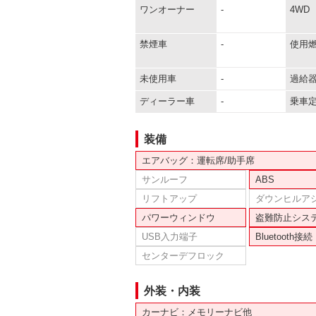
ワンオーナー
-
4WD
禁煙車
-
使用
未使用車
-
過給
ディーラー車
-
乗車
装備
エアバッグ：運転席/助手席
サンルーフ
ABS
リフトアップ
ダウンヒルア
パワーウィンドウ
盗難防止シス
USB入力端子
Bluetooth接続
センターデフロック
外装・内装
カーナビ：メモリーナビ他