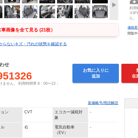
利用時
※I
ん。
価格変
車画像を全て見る (21枚）
閲覧中
からないキズ・汚れの状態を確認する
わせ
お気に入りに
951326
追加
在
ません。 利用時間帯 8：00〜22：
装備略号/用語解説
ション
CVT
エコカー減税対
-
象
ドル
右
電気自動車
-
（EV）