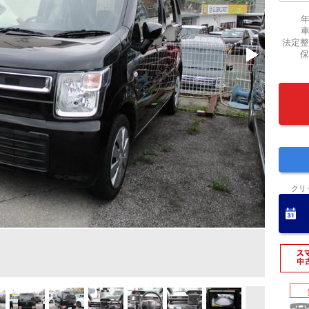
法定整
保
クリ