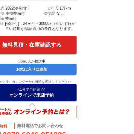
年式
2022(令和4)年
走行
5.1万km
車検
車検整備付
修復歴
なし
備
整備付
証
[保証付]：24ヶ月・30000km ※いずれか
早い時期が保証適用の条件となります。
無料見積・在庫確認する
現在
0
人が検討中
お気に入りに追加
ック後、カレンダーから日時を選択してください
1分で予約完了
オンラインで来店予約
無料電話でお問い合わせ
無料