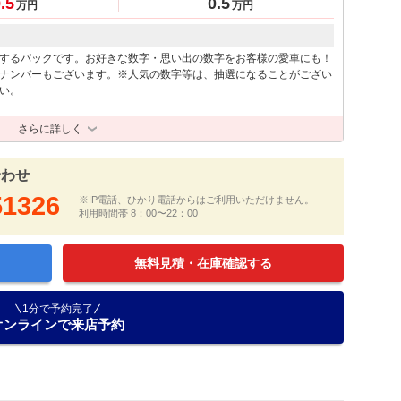
.5
0.5
万円
万円
するパックです。お好きな数字・思い出の数字をお客様の愛車にも！
ナンバーもございます。※人気の数字等は、抽選になることがござい
い。
さらに詳しく
合わせ
51326
※IP電話、ひかり電話からはご利用いただけません。
利用時間帯 8：00〜22：00
無料見積・在庫確認する
1分で予約完了
オンラインで来店予約