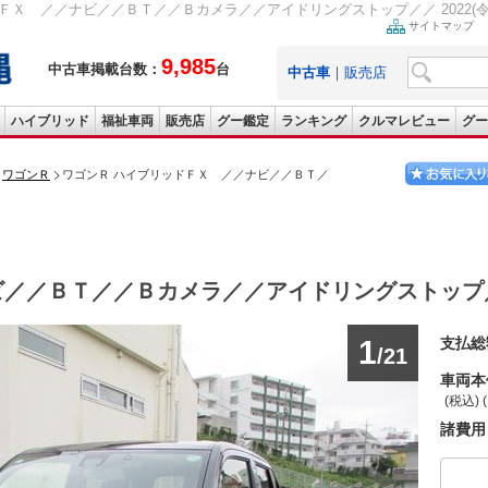
Ｘ ／／ナビ／／ＢＴ／／Ｂカメラ／／アイドリングストップ／／ 2022(令和4)年 
サイトマップ
9,985
中古車掲載台数：
台
中古車
｜
販売店
ハイブリッド
福祉車両
販売店
グー鑑定
ランキング
クルマレビュー
グー
ワゴンＲ
ワゴンＲ ハイブリッドＦＸ ／／ナビ／／ＢＴ／
ビ／／ＢＴ／／Ｂカメラ／／アイドリングストップ
1
支払総
/21
車両本
(税込) 
諸費用