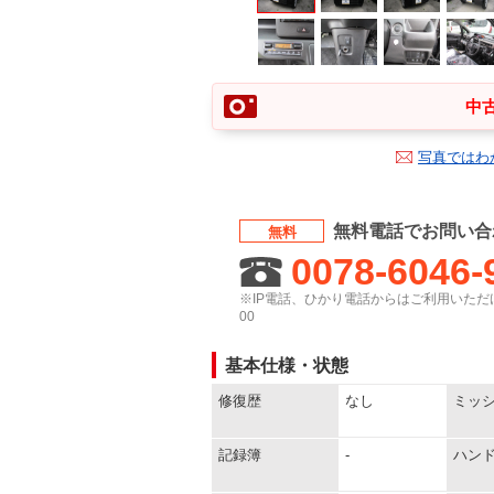
中古
写真ではわ
無料電話でお問い合
無料
0078-6046-
※IP電話、ひかり電話からはご利用いただけ
00
基本仕様・状態
修復歴
なし
ミッ
記録簿
-
ハン