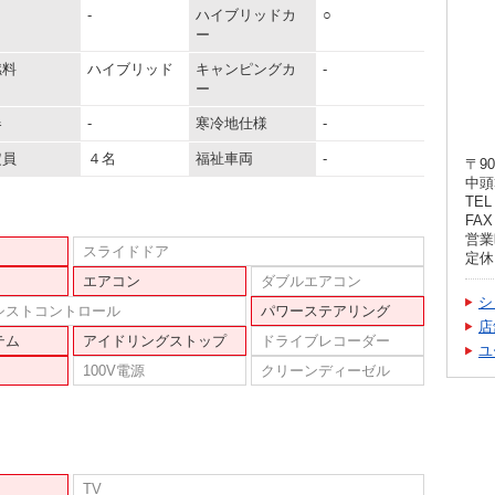
-
ハイブリッドカ
○
ー
燃料
ハイブリッド
キャンピングカ
-
ー
器
-
寒冷地仕様
-
定員
４名
福祉車両
-
〒90
中頭
TEL 
FAX 
営業時
スライドドア
定休
エアコン
ダブルエアコン
シ
シストコントロール
パワーステアリング
店
テム
アイドリングストップ
ドライブレコーダー
ユ
100V電源
クリーンディーゼル
TV