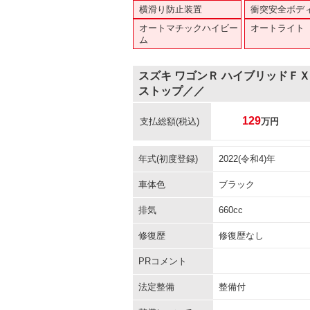
横滑り防止装置
衝突安全ボデ
オートマチックハイビー
オートライト
ム
スズキ ワゴンＲ ハイブリッドＦ
ストップ／／
129
支払総額
(税込)
万円
年式(初度登録)
2022(令和4)年
車体色
ブラック
排気
660cc
修復歴
修復歴なし
PRコメント
法定整備
整備付