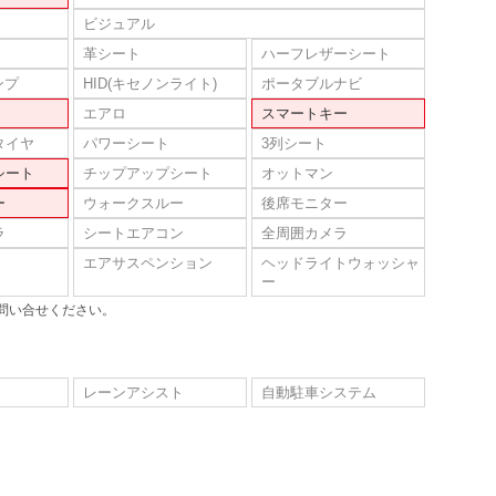
ビジュアル
革シート
ハーフレザーシート
ンプ
HID(キセノンライト)
ポータブルナビ
エアロ
スマートキー
タイヤ
パワーシート
3列シート
シート
チップアップシート
オットマン
ー
ウォークスルー
後席モニター
ラ
シートエアコン
全周囲カメラ
エアサスペンション
ヘッドライトウォッシャ
ー
問い合せください。
レーンアシスト
自動駐車システム