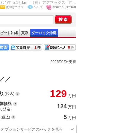
5.1万km | （有）アズマックス | 沖...
質問はコチラ
ヘルプ
お気に入りに追加
ピット沖縄
買取
グーバイク沖縄
1
0
2026/01/04更新
／／
129
額
(税込)
万円
体価格
124
万円
(リ済込)
5
(税込)
万円
オプションサービスのパックを見る