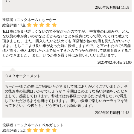
す。
2026年02月08日 11:09
投稿者（ニックネーム）ちーかー
総合評価：
5
点
私は車にあまり詳しくないので不安だったのですが、 中古車の仕組みや、どん
な状態の車が良いのかなど 分からないことを親身になって聞いてくれて教えて
頂きました。 また、購入したいと決めても 何店舗か他のお店も見た方がいいで
すよ。 もしここより良い車があった時に後悔しますので。と言われたので3店舗
ほど周り、他と比較したた上で戻ってきたので心から納得して愛車を購入するこ
とができました。 また、いつか車を買う時はお願いしたいと思います。
2025年02月04日 21:00
ＣＡＲオークコメント
ちーかー様 この度はご契約いただきまして誠にありがとうございました。そ
の後お車の状態はいかがでしょうか？ 今回はこのような高い評価をいただき
まして、感謝しております。弊社ではお客様にできるだけ後悔しないで満足
していただけるよう心掛けております。 新しい愛車で楽しいカーライフを送
って下さい。 今後とも、どうぞ宜しくお願い致します。
2025年02月06日 11:18
投稿者（ニックネーム）ベルガモット
総合評価：
5
点