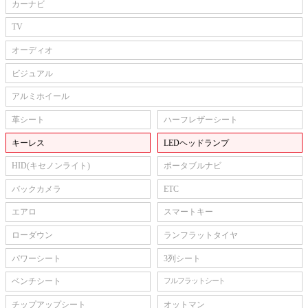
カーナビ
TV
オーディオ
ビジュアル
アルミホイール
革シート
ハーフレザーシート
キーレス
LEDヘッドランプ
HID(キセノンライト)
ポータブルナビ
バックカメラ
ETC
エアロ
スマートキー
ローダウン
ランフラットタイヤ
パワーシート
3列シート
ベンチシート
フルフラットシート
チップアップシート
オットマン