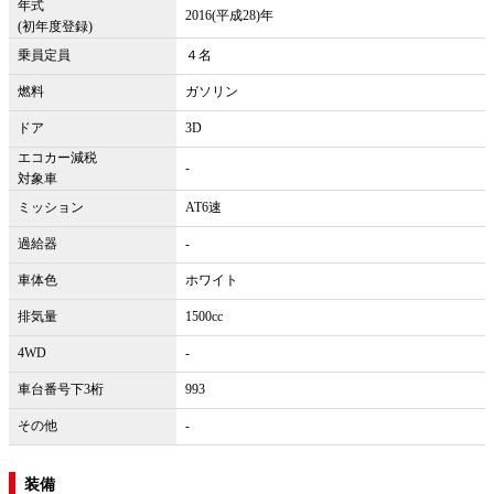
年式
2016(平成28)年
(初年度登録)
乗員定員
４名
燃料
ガソリン
ドア
3D
エコカー減税
-
対象車
ミッション
AT6速
過給器
-
車体色
ホワイト
排気量
1500cc
4WD
-
車台番号下3桁
993
その他
-
装備