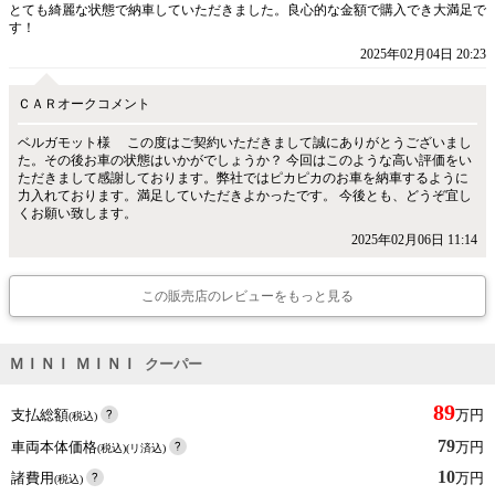
とても綺麗な状態で納車していただきました。良心的な金額で購入でき大満足で
す！
2025年02月04日 20:23
ＣＡＲオークコメント
ベルガモット様 この度はご契約いただきまして誠にありがとうございまし
た。その後お車の状態はいかがでしょうか？ 今回はこのような高い評価をい
ただきまして感謝しております。弊社ではピカピカのお車を納車するように
力入れております。満足していただきよかったです。 今後とも、どうぞ宜し
くお願い致します。
2025年02月06日 11:14
この販売店のレビューをもっと見る
ＭＩＮＩ ＭＩＮＩ
クーパー
89
支払総額
万円
(税込)
79
車両本体価格
万円
(税込)(リ済込)
10
諸費用
万円
(税込)