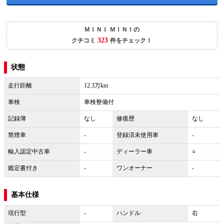
ＭＩＮＩ ＭＩＮＩの
323
クチコミ
件をチェック！
状態
走行距離
12.3万km
車検
車検整備付
記録簿
なし
修復歴
なし
禁煙車
-
登録済未使用車
-
輸入認定中古車
-
ディーラー車
○
鑑定書付き
-
ワンオーナー
-
基本仕様
現行型
-
ハンドル
右