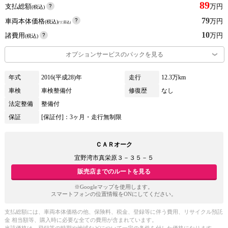
89
支払総額
万円
(税込)
79
車両本体価格
万円
(税込)
(リ済込)
10
諸費用
万円
(税込)
オプションサービスのパックを見る
年式
2016(平成28)年
走行
12.3万km
車検
車検整備付
修復歴
なし
法定整備
整備付
保証
[保証付]：3ヶ月・走行無制限
ＣＡＲオーク
宜野湾市真栄原３－３５－５
販売店までのルートを見る
※Googleマップを使用します。
スマートフォンの位置情報をONにしてください。
支払総額には、車両本体価格の他、保険料、税金、登録等に伴う費用、リサイクル預託
金 相当額等、購入時に必要な全ての費用が含まれています。