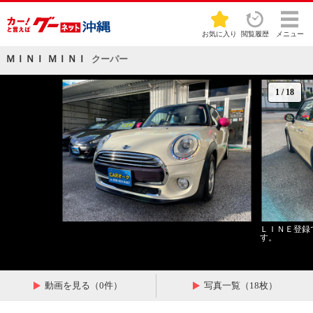
お気に入り
閲覧履歴
メニュー
ＭＩＮＩ ＭＩＮＩ
クーパー
1
/
18
ＬＩＮＥ登録
す。
動画を見る（0件）
写真一覧（18枚）