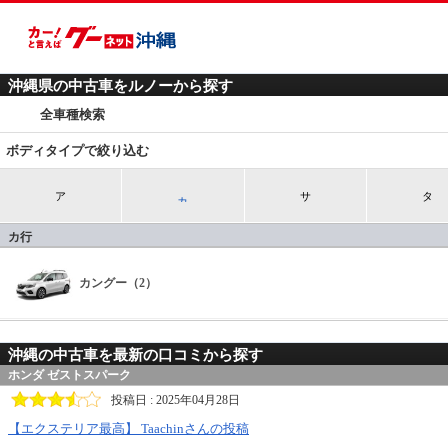
沖縄県の中古車をルノーから探す
全車種検索
ボディタイプで絞り込む
カ
ア
サ
タ
カ行
カングー（2）
沖縄の中古車を最新の口コミから探す
ホンダ ゼストスパーク
投稿日 : 2025年04月28日
【エクステリア最高】 Taachinさんの投稿