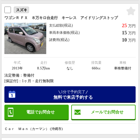
スズキ
ワゴンＲ ＦＸ ８万キロ台走行 キーレス アイドリングストップ
25
(税込)
支払総額
万円
15
(税込)
車両本体価格
万円
10
(税込)
諸費用
万円
年式
走行
修復歴
排気量
車検
2013年
8.5万km
なし
660cc
車検整備付
法定整備：整備付
[保証付]：1ヶ月・走行無制限
1分で予約完了
無料で来店予約する
電話でお問合せ
メールでお問合せ
Ｃａｒ Ｍａｎ（カーマン） (沖縄市)