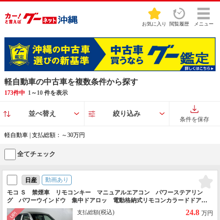
お気に入り
閲覧履歴
メニュー
軽自動車の中古車を複数条件から探す
173件中
1
～
10
件を表示
並べ替え
絞り込み
条件を保存
軽自動車 | 支払総額：～30万円
全てチェック
動画あり
日産
モコ Ｓ 禁煙車 リモコンキー マニュアルエアコン パワーステアリン
グ パワーウインドウ 集中ドアロッ 電動格納式リモコンカラードドアミ
ラー ベンチシート 純正ドアバイザー
24.8
(税込)
支払総額
万円