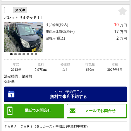
スズキ
パレット リミテッドＩＩ
19
(税込)
支払総額
万円
17
(税込)
車両本体価格
万円
2
(税込)
諸費用
万円
年式
走行
修復歴
排気量
車検
2012年
7.9万km
なし
660cc
2027年6月
法定整備：整備無
保証無
1分で予約完了
無料で来店予約する
電話でお問合せ
メールでお問合せ
ＴＡＫＡ ＣＡＲＳ（タカカーズ）中城店 (中頭郡中城村)