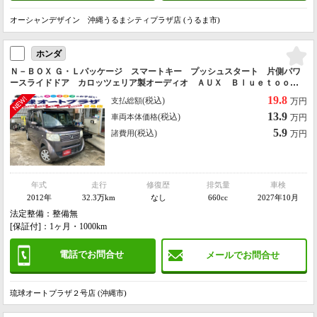
オーシャンデザイン 沖縄うるまシティプラザ店 (うるま市)
ホンダ
Ｎ－ＢＯＸ Ｇ・Ｌパッケージ スマートキー プッシュスタート 片側パワ
ースライドドア カロッツェリア製オーディオ ＡＵＸ Ｂｌｕｅｔｏｏｔ
ｈ対応 ＥＴＣ
19.8
(税込)
支払総額
万円
13.9
(税込)
車両本体価格
万円
5.9
(税込)
諸費用
万円
年式
走行
修復歴
排気量
車検
2012年
32.3万km
なし
660cc
2027年10月
法定整備：整備無
[保証付]：1ヶ月・1000km
電話でお問合せ
メールでお問合せ
琉球オートプラザ２号店 (沖縄市)