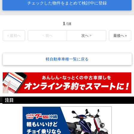
チェックした物件をまとめて検討中に登録
1
/18
« 最初へ
< 前へ
次へ >
最後へ »
軽自動車車種一覧に戻る
注目