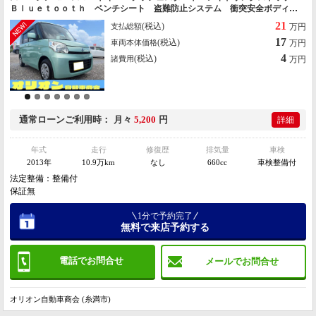
Ｂｌｕｅｔｏｏｔｈ ベンチシート 盗難防止システム 衝突安全ボディ
エンジンオイル・バッテリー・ワイパーゴム新品
21
(税込)
支払総額
万円
17
(税込)
車両本体価格
万円
4
(税込)
諸費用
万円
通常ローン
ご利用時
月々
5,200
円
詳細
年式
走行
修復歴
排気量
車検
2013年
10.9万km
なし
660cc
車検整備付
法定整備：整備付
保証無
1分で予約完了
無料で来店予約する
電話でお問合せ
メールでお問合せ
オリオン自動車商会 (糸満市)