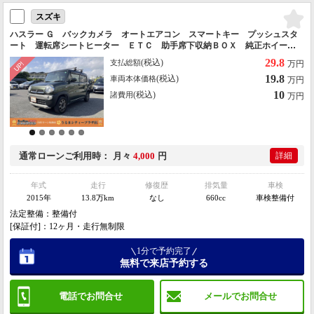
スズキ
ハスラー Ｇ バックカメラ オートエアコン スマートキー プッシュスタ
ート 運転席シートヒーター ＥＴＣ 助手席下収納ＢＯＸ 純正ホイー
ル 運転席エアバッグ 助手席エアバッグ 盗難防止システム 衝突安全ボ
29.8
(税込)
支払総額
万円
ディ
19.8
(税込)
車両本体価格
万円
10
(税込)
諸費用
万円
通常ローン
ご利用時
月々
4,000
円
詳細
年式
走行
修復歴
排気量
車検
2015年
13.8万km
なし
660cc
車検整備付
法定整備：整備付
[保証付]：12ヶ月・走行無制限
1分で予約完了
無料で来店予約する
電話でお問合せ
メールでお問合せ