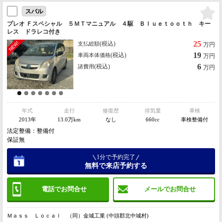
スバル
プレオ Ｆスペシャル ５ＭＴマニュアル ４駆 Ｂｌｕｅｔｏｏｔｈ キー
レス ドラレコ付き
25
(税込)
支払総額
万円
19
(税込)
車両本体価格
万円
6
(税込)
諸費用
万円
年式
走行
修復歴
排気量
車検
2013年
13.0万km
なし
660cc
車検整備付
法定整備：整備付
保証無
1分で予約完了
無料で来店予約する
電話でお問合せ
メールでお問合せ
Ｍａｓｓ Ｌｏｃａｌ （同）金城工業 (中頭郡北中城村)