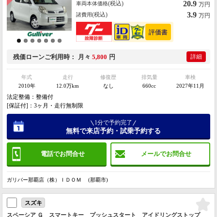
20.9
(税込)
車両本体価格
万円
3.9
(税込)
諸費用
万円
残価ローン
ご利用時
月々
5,800
円
詳細
年式
走行
修復歴
排気量
車検
2010年
12.0万km
なし
660cc
2027年11月
法定整備：整備付
[保証付]：3ヶ月・走行無制限
1分で予約完了
無料で来店予約・試乗予約する
電話でお問合せ
メールでお問合せ
ガリバー那覇店（株）ＩＤＯＭ (那覇市)
スズキ
スペーシア Ｇ スマートキー プッシュスタート アイドリングストップ