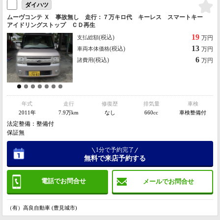
ダイハツ
ムーヴコンテ Ｘ 事故無し 走行：７万キロ代 キーレス スマートキー
アイドリングストップ ＣＤ再生
19
(税込)
支払総額
万円
13
(税込)
車両本体価格
万円
6
(税込)
諸費用
万円
年式
走行
修復歴
排気量
車検
2011年
7.9万km
なし
660cc
車検整備付
法定整備：整備付
保証無
1分で予約完了
無料で来店予約する
電話でお問合せ
メールでお問合せ
（有）高良自動車 (豊見城市)