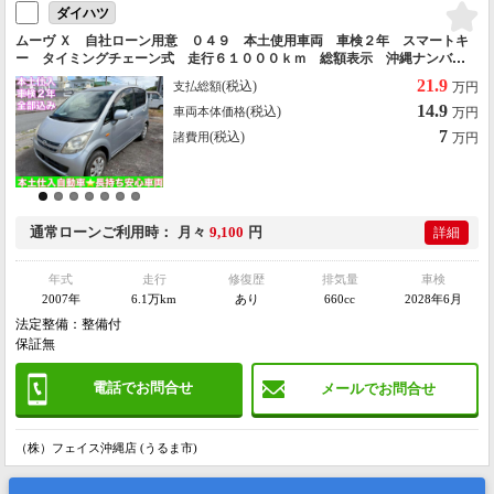
ダイハツ
ムーヴ Ｘ 自社ローン用意 ０４９ 本土使用車両 車検２年 スマートキ
ー タイミングチェーン式 走行６１０００ｋｍ 総額表示 沖縄ナンバー
登録 希望ナンバー対応 ローン対応 事前オンライン仮審査対応
21.9
(税込)
支払総額
万円
14.9
(税込)
車両本体価格
万円
7
(税込)
諸費用
万円
通常ローン
ご利用時
月々
9,100
円
詳細
年式
走行
修復歴
排気量
車検
2007年
6.1万km
あり
660cc
2028年6月
法定整備：整備付
保証無
電話でお問合せ
メールでお問合せ
（株）フェイス沖縄店 (うるま市)