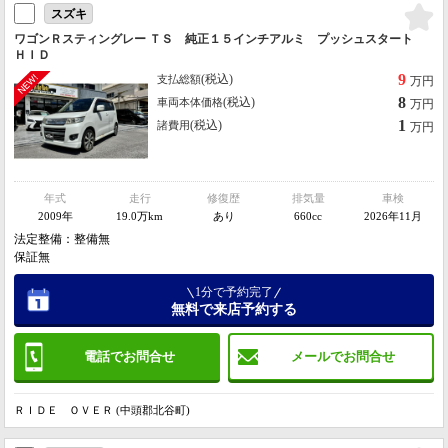
スズキ
ワゴンＲスティングレー ＴＳ 純正１５インチアルミ プッシュスタート
ＨＩＤ
9
(税込)
支払総額
万円
8
(税込)
車両本体価格
万円
1
(税込)
諸費用
万円
年式
走行
修復歴
排気量
車検
2009年
19.0万km
あり
660cc
2026年11月
法定整備：整備無
保証無
1分で予約完了
無料で来店予約する
電話でお問合せ
メールでお問合せ
ＲＩＤＥ ＯＶＥＲ (中頭郡北谷町)