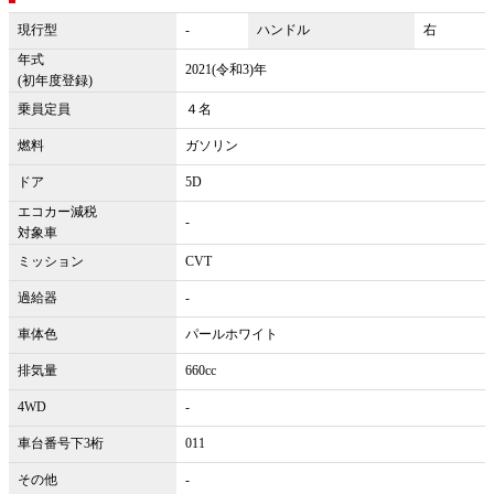
現行型
-
ハンドル
右
年式
2021(令和3)年
(初年度登録)
乗員定員
４名
燃料
ガソリン
ドア
5D
エコカー減税
-
対象車
ミッション
CVT
過給器
-
車体色
パールホワイト
排気量
660cc
4WD
-
車台番号下3桁
011
その他
-