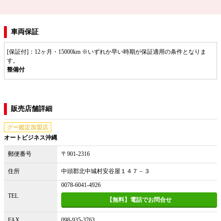
車両保証
[保証付]：12ヶ月・15000km ※いずれか早い時期が保証適用の条件となりま
す。
整備付
販売店舗詳細
グー鑑定加盟店
オートビジネス沖縄
郵便番号
〒901-2316
住所
中頭郡北中城村安谷屋１４７－３
0078-6041-4926
TEL
【無料】電話でお問合せ
FAX
098-935-3763