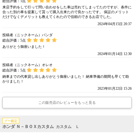
総合評価：
5
点
来店予約をして行って問い合わせをした車は売れてしまってたのですが、条件に
合った別の車を提案して貰って購入出来たので良かったです。 保証のメリット
だけでなくデメリットも教えてくれたので信頼のできるお店でした。
2024年04月15日 20:37
投稿者（ニックネーム）パンダ
総合評価：
5
点
ありがとう御座いました！
2024年01月14日 12:30
投稿者（ニックネーム）オレオ
総合評価：
5
点
納車までの代車貸し出しありがとう御座いました！ 納車準備の期間も早くて助
かりました！
2023年01月22日 15:26
この販売店のレビューをもっと見る
グー鑑定
ホンダ Ｎ－ＢＯＸカスタム
カスタム Ｌ