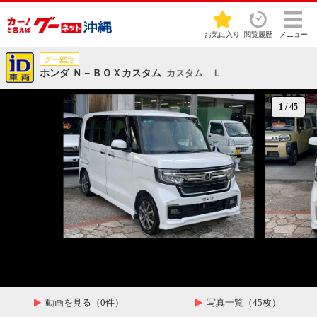
お気に入り
閲覧履歴
メニュー
グー鑑定
ホンダ Ｎ－ＢＯＸカスタム
カスタム Ｌ
1
/
45
動画を見る（0件）
写真一覧（45枚）