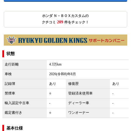
ホンダ Ｎ－ＢＯＸカスタムの
209
クチコミ
件をチェック！
状態
走行距離
4.3万km
車検
2026(令和8)年8月
記録簿
あり
修復歴
あり
禁煙車
○
登録済未使用車
-
輸入認定中古車
-
ディーラー車
-
鑑定書付き
○
ワンオーナー
-
基本仕様