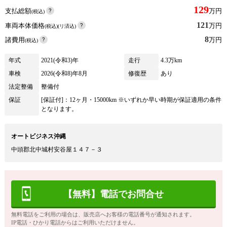
129
支払総額
万円
(税込)
121
車両本体価格
万円
(税込)(リ済込)
8
諸費用
万円
(税込)
年式
2021(令和3)年
走行
4.3万km
車検
2026(令和8)年8月
修復歴
あり
法定整備
整備付
保証
[保証付]：12ヶ月・15000km ※いずれか早い時期が保証適用の条件
となります。
オートビジネス沖縄
中頭郡北中城村安谷屋１４７－３
【無料】電話でお問合せ
無料電話をご利用の場合は、販売店へお客様の電話番号が通知されます。
IP電話・ひかり電話からはご利用いただけません。