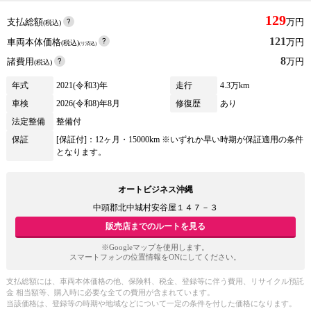
129
支払総額
万円
(税込)
121
車両本体価格
万円
(税込)
(リ済込)
8
諸費用
万円
(税込)
年式
2021(令和3)年
走行
4.3万km
車検
2026(令和8)年8月
修復歴
あり
法定整備
整備付
保証
[保証付]：12ヶ月・15000km ※いずれか早い時期が保証適用の条件
となります。
オートビジネス沖縄
中頭郡北中城村安谷屋１４７－３
販売店までのルートを見る
※Googleマップを使用します。
スマートフォンの位置情報をONにしてください。
支払総額には、車両本体価格の他、保険料、税金、登録等に伴う費用、リサイクル預託
金 相当額等、購入時に必要な全ての費用が含まれています。
当該価格は、登録等の時期や地域などについて一定の条件を付した価格になります。