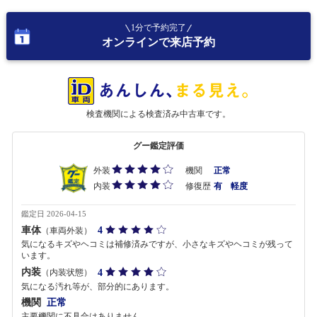
1分で予約完了
オンラインで来店予約
検査機関による検査済み中古車です。
グー鑑定評価
外装
機関
正常
内装
修復歴
有 軽度
鑑定日 2026-04-15
車体
4
（車両外装）
気になるキズやヘコミは補修済みですが、小さなキズやヘコミが残って
います。
内装
4
（内装状態）
気になる汚れ等が、部分的にあります。
機関
正常
主要機関に不具合はありません。