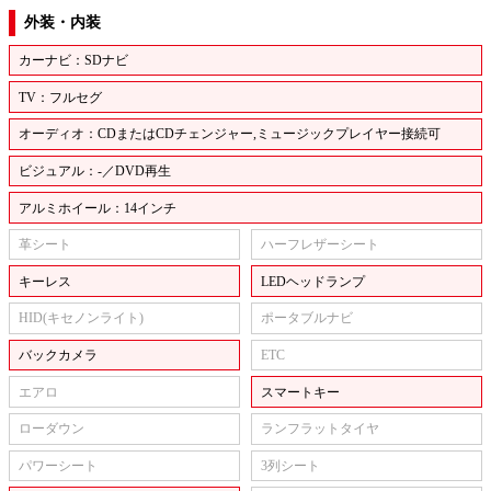
外装・内装
カーナビ：SDナビ
TV：フルセグ
オーディオ：CDまたはCDチェンジャー,ミュージックプレイヤー接続可
ビジュアル：-／DVD再生
アルミホイール：14インチ
革シート
ハーフレザーシート
キーレス
LEDヘッドランプ
HID(キセノンライト)
ポータブルナビ
バックカメラ
ETC
エアロ
スマートキー
ローダウン
ランフラットタイヤ
パワーシート
3列シート