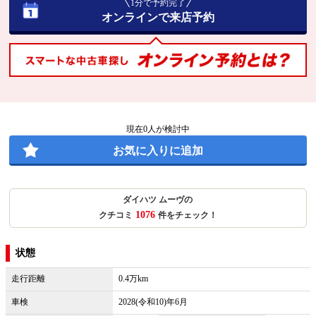
1分で予約完了
オンラインで来店予約
現在
0
人が検討中
お気に入りに追加
ダイハツ ムーヴの
1076
クチコミ
件をチェック！
状態
走行距離
0.4万km
車検
2028(令和10)年6月