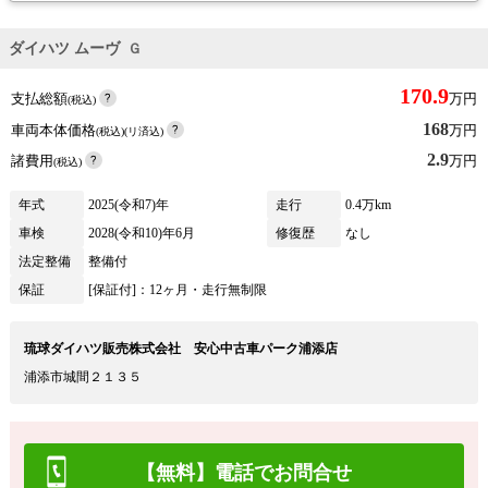
ダイハツ ムーヴ
Ｇ
170.9
支払総額
万円
(税込)
168
車両本体価格
万円
(税込)(リ済込)
2.9
諸費用
万円
(税込)
年式
2025(令和7)年
走行
0.4万km
車検
2028(令和10)年6月
修復歴
なし
法定整備
整備付
保証
[保証付]：12ヶ月・走行無制限
琉球ダイハツ販売株式会社 安心中古車パーク浦添店
浦添市城間２１３５
【無料】電話でお問合せ