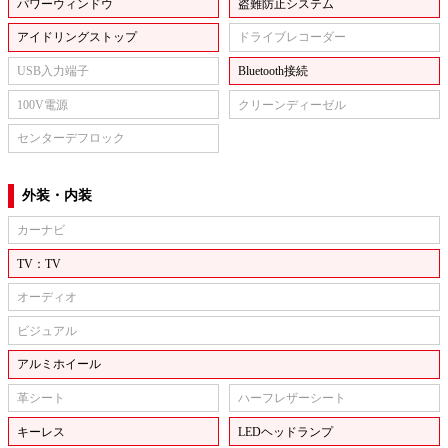
パワーウィンドウ
盗難防止システム
アイドリングストップ
ドライブレコーダー
USB入力端子
Bluetooth接続
100V電源
クリーンディーゼル
センターデフロック
外装・内装
カーナビ
TV：TV
オーディオ
ビジュアル
アルミホイール
革シート
ハーフレザーシート
キーレス
LEDヘッドランプ