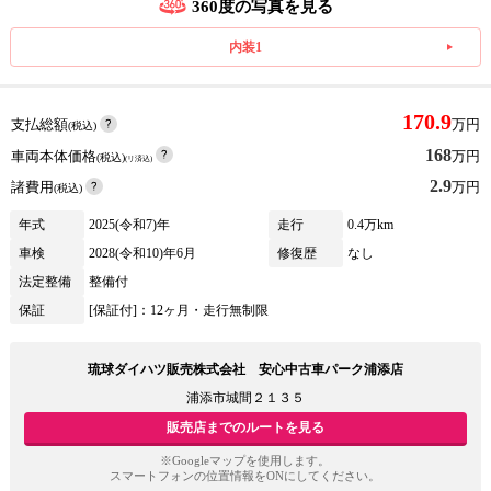
360度の写真を見る
内装1
170.9
支払総額
万円
(税込)
168
車両本体価格
万円
(税込)
(リ済込)
2.9
諸費用
万円
(税込)
年式
2025(令和7)年
走行
0.4万km
車検
2028(令和10)年6月
修復歴
なし
法定整備
整備付
保証
[保証付]：12ヶ月・走行無制限
琉球ダイハツ販売株式会社 安心中古車パーク浦添店
浦添市城間２１３５
販売店までのルートを見る
※Googleマップを使用します。
スマートフォンの位置情報をONにしてください。