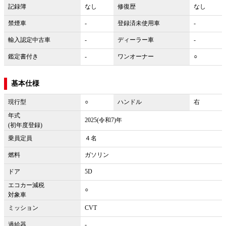
記録簿
なし
修復歴
なし
禁煙車
-
登録済未使用車
-
輸入認定中古車
-
ディーラー車
-
鑑定書付き
-
ワンオーナー
○
基本仕様
現行型
○
ハンドル
右
年式
2025(令和7)年
(初年度登録)
乗員定員
４名
燃料
ガソリン
ドア
5D
エコカー減税
○
対象車
ミッション
CVT
過給器
-