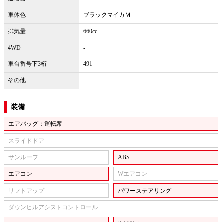
車体色
ブラックマイカＭ
排気量
660cc
4WD
-
車台番号下3桁
491
その他
-
装備
エアバッグ：運転席
スライドドア
サンルーフ
ABS
エアコン
Wエアコン
リフトアップ
パワーステアリング
ダウンヒルアシストコントロール