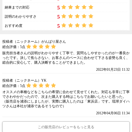
5
納車までの対応
5
説明のわかりやすさ
5
おすすめ度
投稿者（ニックネーム）がんばり屋さん
総合評価：
5
点
販売担当者さんの説明がわかりやすく丁寧で、質問もしやすかったのが一番良か
ったです。決して焦らさない、お客さんのペースに合わせて下さる姿勢も良く、
総合的に安心して、購入決断することができました。
2022年01月23日 11:32
投稿者（ニックネーム）YK
総合評価：
5
点
オススメの車種などをこちらの希望に合わせて見せてくれた。対応も非常に丁寧
でさわやかだったので、次また購入する時はこちらでお願いしたいと思った。
（販売店を浦添にしましたが、実際に購入したのは「東浜店」です。琉球ダイハ
ツさんは本社が浦添であるそうなので）
2012年04月06日 11:34
この販売店のレビューをもっと見る