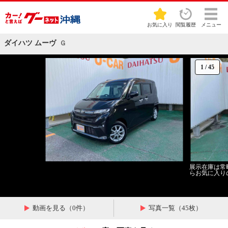
お気に入り
閲覧履歴
メニュー
ダイハツ ムーヴ
Ｇ
1
/
45
展示在庫は常
らお気に入り
動画を見る（0件）
写真一覧（45枚）