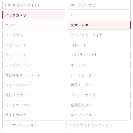
HID(キセノンライト)
ポータブルナビ
バックカメラ
ETC
エアロ
スマートキー
ローダウン
ランフラットタイヤ
パワーシート
3列シート
ベンチシート
フルフラットシート
チップアップシート
オットマン
電動格納サードシート
シートヒーター
ウォークスルー
後席モニター
電動リアゲート
フロントカメラ
シートエアコン
全周囲カメラ
サイドカメラ
ルーフレール
エアサスペンション
ヘッドライトウォッシャー