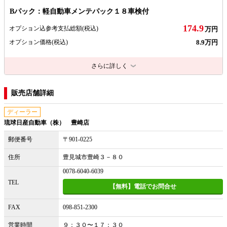
Bパック：軽自動車メンテパック１８車検付
174.9
オプション込参考支払総額
(税込)
万円
8.9万円
オプション価格
(税込)
さらに詳しく
販売店舗詳細
ディーラー
琉球日産自動車（株） 豊崎店
郵便番号
〒901-0225
住所
豊見城市豊崎３－８０
0078-6040-6039
TEL
【無料】電話でお問合せ
FAX
098-851-2300
営業時間
９：３０〜１７：３０