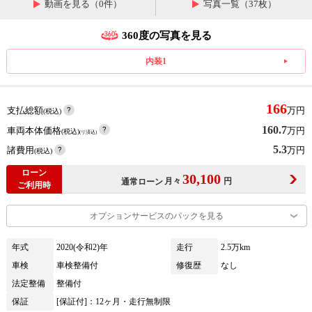
動画を見る（0件）
写真一覧（37枚）
360度の写真を見る
内装1
166
支払総額
万円
(税込)
160.7
車両本体価格
万円
(税込)
(リ済込)
5.3
諸費用
万円
(税込)
ローン
30,100
月々
円
通常ローン
ご利用時
オプションサービスのパックを見る
年式
2020(令和2)年
走行
2.5万km
車検
車検整備付
修復歴
なし
法定整備
整備付
保証
[保証付]：12ヶ月・走行無制限