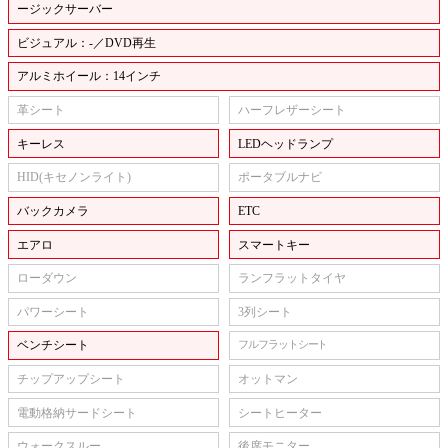
ージックサーバー
ビジュアル：-／DVD再生
アルミホイール：14インチ
革シート
ハーフレザーシート
キーレス
LEDヘッドランプ
HID(キセノンライト)
ポータブルナビ
バックカメラ
ETC
エアロ
スマートキー
ローダウン
ランフラットタイヤ
パワーシート
3列シート
ベンチシート
フルフラットシート
チップアップシート
オットマン
電動格納サードシート
シートヒーター
ウォークスルー
後席モニター