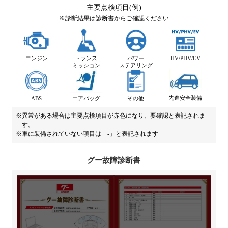
主要点検項目(例)
※診断結果は診断書からご確認ください
エンジン
トランス
パワー
HV/PHV/EV
ミッション
ステアリング
先進安全装備
エアバッグ
ABS
その他
※異常がある場合は主要点検項目が赤色になり、要確認と表記されま
す。
※車に装備されていない項目は「-」と表記されます
グー故障診断書