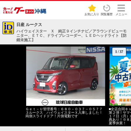
お気に入り
閲覧履歴
メニュー
日産 ルークス
ハイウェイスター Ｘ 純正９インチナビ／アラウンドビューモ
ニター、ＥＴＣ、ドライブレコーダー、ＬＥＤヘッドライト【防
錆未施工】
1
/
37
Ｇｅｔ－Ｕ管理番号：６８０－０３７－０５７７
■全店合同キ
３ルークス ハイウェイスターＸ入庫しました！
第２弾！サマ
両側スライドドア！片側電動です
１７日（月）
典あり！※８
夏季休業！