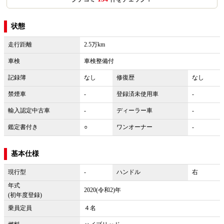
状態
走行距離
2.5万km
車検
車検整備付
記録簿
なし
修復歴
なし
禁煙車
-
登録済未使用車
-
輸入認定中古車
-
ディーラー車
-
鑑定書付き
○
ワンオーナー
-
基本仕様
現行型
-
ハンドル
右
年式
2020(令和2)年
(初年度登録)
乗員定員
４名