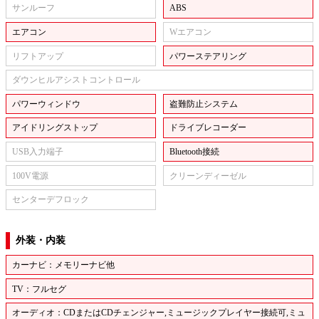
サンルーフ
ABS
エアコン
Wエアコン
リフトアップ
パワーステアリング
ダウンヒルアシストコントロール
パワーウィンドウ
盗難防止システム
アイドリングストップ
ドライブレコーダー
USB入力端子
Bluetooth接続
100V電源
クリーンディーゼル
センターデフロック
外装・内装
カーナビ：メモリーナビ他
TV：フルセグ
オーディオ：CDまたはCDチェンジャー,ミュージックプレイヤー接続可,ミュ