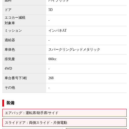
燃料
ハイブリッド
ドア
5D
エコカー減税
-
対象車
ミッション
インパネAT
過給器
-
車体色
スパークリングレッドメタリック
排気量
660cc
4WD
-
車台番号下3桁
268
その他
-
装備
エアバッグ：運転席/助手席/サイド
スライドドア：両側スライド・片側電動