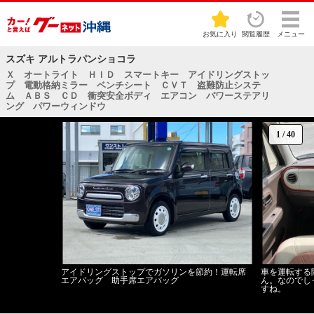
お気に入り
閲覧履歴
メニュー
スズキ アルトラパンショコラ
Ｘ オートライト ＨＩＤ スマートキー アイドリングストッ
プ 電動格納ミラー ベンチシート ＣＶＴ 盗難防止システ
ム ＡＢＳ ＣＤ 衝突安全ボディ エアコン パワーステアリ
ング パワーウィンドウ
1
/
40
アイドリングストップでガソリンを節約！運転席
車を運転する
エアバッグ 助手席エアバッグ
ん。なのでし
すね。