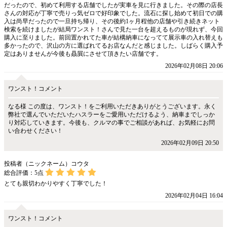
だったので、初めて利用する店舗でしたが実車を見に行きました。その際の店長
さんの対応が丁寧で売りっ気ゼロで好印象でした。流石に探し始めて初日での購
入は尚早だったので一旦持ち帰り、その後約1ヶ月程他の店舗や引き続きネット
検索を続けましたが結局ワンスト！さんで見た一台を超えるものが現れず、今回
購入に至りました。前回置かれてた車が結構納車になってて展示車の入れ替えも
多かったので、沢山の方に選ばれてるお店なんだと感じました。しばらく購入予
定はありませんが今後も贔屓にさせて頂きたい店舗です。
2026年02月08日 20:06
ワンスト！コメント
なる様 この度は、ワンスト！をご利用いただきありがとうございます。永く
弊社で選んでいただいたハスラーをご愛用いただけるよう、納車までしっか
り対応していきます。今後も、クルマの事でご相談があれば、お気軽にお問
い合わせください！
2026年02月09日 20:50
投稿者（ニックネーム）コウタ
総合評価：
5
点
とても親切わかりやすく丁寧でした！
2026年02月04日 16:04
ワンスト！コメント