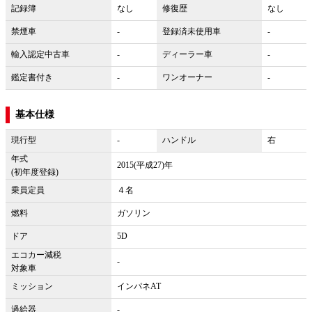
記録簿
なし
修復歴
なし
禁煙車
-
登録済未使用車
-
輸入認定中古車
-
ディーラー車
-
鑑定書付き
-
ワンオーナー
-
基本仕様
現行型
-
ハンドル
右
年式
2015(平成27)年
(初年度登録)
乗員定員
４名
燃料
ガソリン
ドア
5D
エコカー減税
-
対象車
ミッション
インパネAT
過給器
-