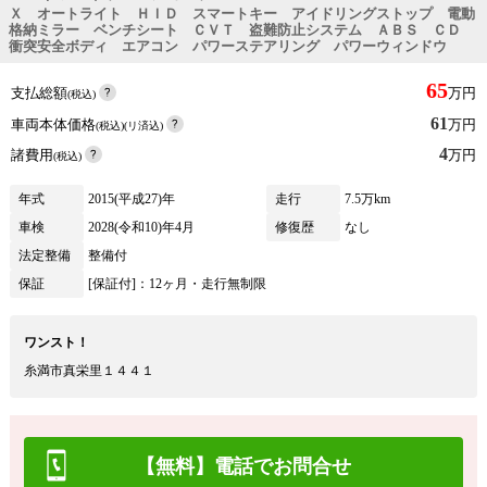
Ｘ オートライト ＨＩＤ スマートキー アイドリングストップ 電動
格納ミラー ベンチシート ＣＶＴ 盗難防止システム ＡＢＳ ＣＤ
衝突安全ボディ エアコン パワーステアリング パワーウィンドウ
65
支払総額
万円
(税込)
61
車両本体価格
万円
(税込)(リ済込)
4
諸費用
万円
(税込)
年式
2015(平成27)年
走行
7.5万km
車検
2028(令和10)年4月
修復歴
なし
法定整備
整備付
保証
[保証付]：12ヶ月・走行無制限
ワンスト！
糸満市真栄里１４４１
【無料】電話でお問合せ