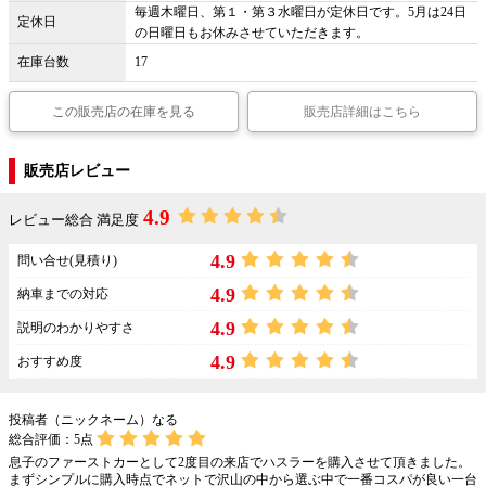
毎週木曜日、第１・第３水曜日が定休日です。5月は24日
定休日
の日曜日もお休みさせていただきます。
在庫台数
17
この販売店の在庫を見る
販売店詳細はこちら
販売店レビュー
4.9
レビュー総合 満足度
4.9
問い合せ(見積り)
4.9
納車までの対応
4.9
説明のわかりやすさ
4.9
おすすめ度
投稿者（ニックネーム）なる
総合評価：
5
点
息子のファーストカーとして2度目の来店でハスラーを購入させて頂きました。
まずシンプルに購入時点でネットで沢山の中から選ぶ中で一番コスパが良い一台