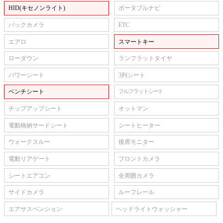
HID(キセノンライト)
ポータブルナビ
バックカメラ
ETC
エアロ
スマートキー
ローダウン
ランフラットタイヤ
パワーシート
3列シート
ベンチシート
フルフラットシート
チップアップシート
オットマン
電動格納サードシート
シートヒーター
ウォークスルー
後席モニター
電動リアゲート
フロントカメラ
シートエアコン
全周囲カメラ
サイドカメラ
ルーフレール
エアサスペンション
ヘッドライトウォッシャー