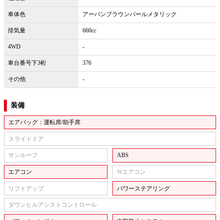
車体色
アーバンブラウンパールメタリック
排気量
660cc
4WD
-
車台番号下3桁
376
その他
-
装備
エアバッグ：運転席/助手席
スライドドア
サンルーフ
ABS
エアコン
Wエアコン
リフトアップ
パワーステアリング
ダウンヒルアシストコントロール