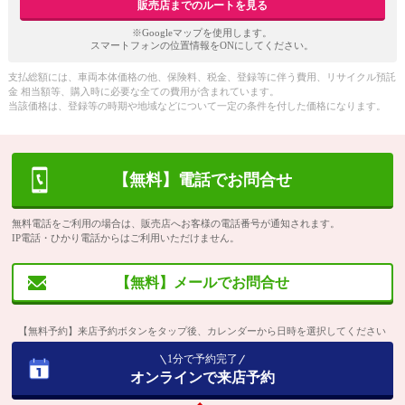
販売店までのルートを見る
※Googleマップを使用します。
スマートフォンの位置情報をONにしてください。
支払総額には、車両本体価格の他、保険料、税金、登録等に伴う費用、リサイクル預託
金 相当額等、購入時に必要な全ての費用が含まれています。
当該価格は、登録等の時期や地域などについて一定の条件を付した価格になります。
【無料】電話でお問合せ
無料電話をご利用の場合は、販売店へお客様の電話番号が通知されます。
IP電話・ひかり電話からはご利用いただけません。
【無料】メールでお問合せ
【無料予約】来店予約ボタンをタップ後、カレンダーから日時を選択してください
1分で予約完了
オンラインで来店予約