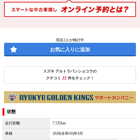
現在
2
人が検討中
お気に入りに追加
スズキ アルトラパンショコラの
22
クチコミ
件をチェック！
状態
走行距離
7.5万km
車検
2028(令和10)年4月