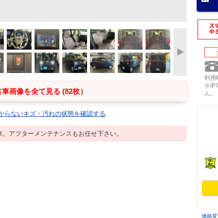
利用時
※I
車画像を全て見る (82枚）
ん。
からないキズ・汚れの状態を確認する
車。アフターメンテナンスもお任せ下さい。
価格変