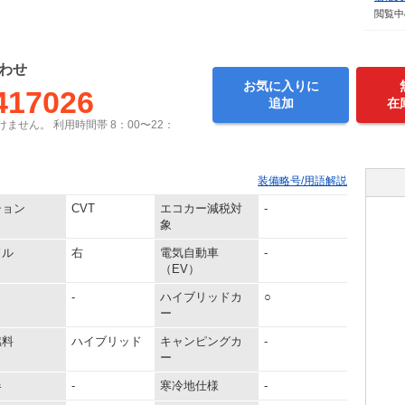
閲覧中
わせ
お気に入りに
417026
追加
在
ません。 利用時間帯 8：00〜22：
装備略号/用語解説
ション
CVT
エコカー減税対
-
象
ドル
右
電気自動車
-
（EV）
-
ハイブリッドカ
○
ー
燃料
ハイブリッド
キャンピングカ
-
ー
器
-
寒冷地仕様
-