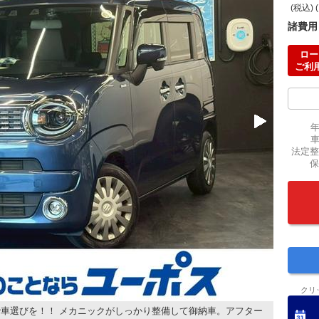
(税込) 
諸費用
ロー
ご利
法定整
保
クリ
車選びを！！ メカニックがしっかり整備して御納車。アフター