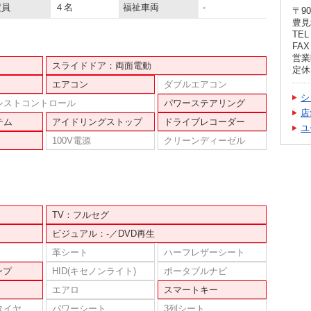
定員
４名
福祉車両
-
〒90
豊見
TEL 
FAX 
営業時
スライドドア：両面電動
定休
エアコン
ダブルエアコン
シ
シストコントロール
パワーステアリング
店
テム
アイドリングストップ
ドライブレコーダー
ユ
100V電源
クリーンディーゼル
TV：フルセグ
ビジュアル：-／DVD再生
革シート
ハーフレザーシート
ンプ
HID(キセノンライト)
ポータブルナビ
エアロ
スマートキー
タイヤ
パワーシート
3列シート