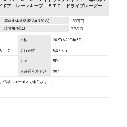
ドドア レーンキープ ＥＴＣ ドライブレーダー
車両本体価格
(税込)(リ済込)
130
万円
諸費用
(税込)
4.9
万円
車検
2027(令和9)年5月
リックＩＩ
走行距離
6.1万km
ドア
5D
車台番号の下3桁
907
、信頼のユーポスで車選びを！！