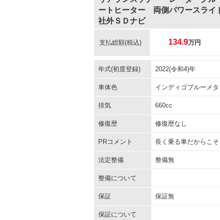
ートヒーター 両側パワースライ
社外ＳＤナビ
134.9
支払総額
(税込)
万円
年式(初度登録)
2022(令和4)年
車体色
インディゴブルーメタ
排気
660cc
修復歴
修復歴なし
PRコメント
長く乗る車だからこそ
法定整備
整備無
整備について
保証
保証無
保証について