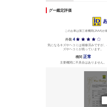
グー鑑定評価
このお車は第三者機関(JAAA
4
外装
気になるキズやヘコミは補修済みですが、
ズやヘコミが残っています。
正常
機関
主要機関に不具合はありません。