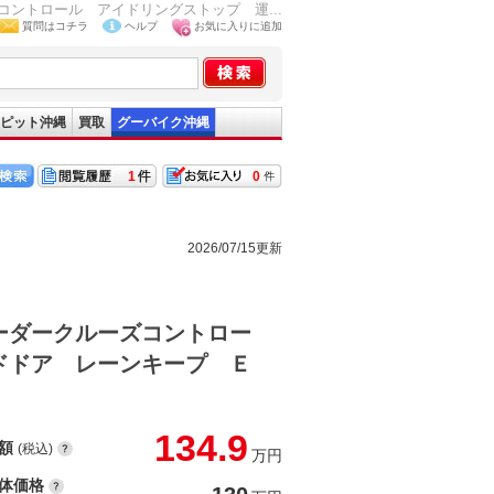
ントロール アイドリングストップ 運...
質問はコチラ
ヘルプ
お気に入りに追加
ピット沖縄
買取
グーバイク沖縄
1
0
2026/07/15更新
ーダークルーズコントロー
ドドア レーンキープ Ｅ
134.9
額
(税込)
万円
体価格