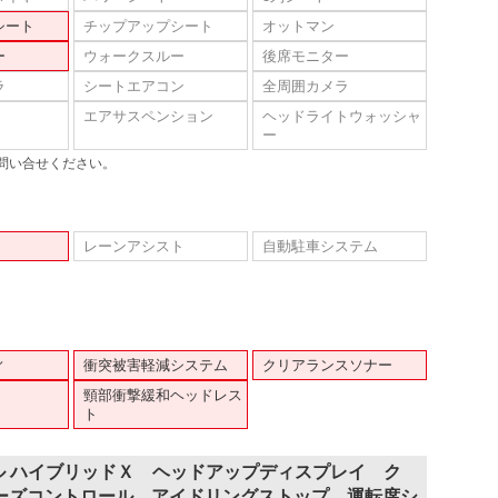
シート
チップアップシート
オットマン
ー
ウォークスルー
後席モニター
ラ
シートエアコン
全周囲カメラ
エアサスペンション
ヘッドライトウォッシャ
ー
問い合せください。
レーンアシスト
自動駐車システム
ィ
衝突被害軽減システム
クリアランスソナー
頸部衝撃緩和ヘッドレス
ト
ル ハイブリッドＸ ヘッドアップディスプレイ ク
ーズコントロール アイドリングストップ 運転席シ