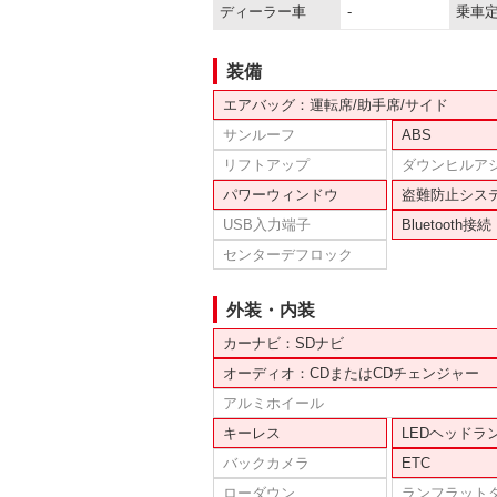
ディーラー車
-
乗車
装備
エアバッグ：運転席/助手席/サイド
サンルーフ
ABS
リフトアップ
ダウンヒルア
パワーウィンドウ
盗難防止シス
USB入力端子
Bluetooth接続
センターデフロック
外装・内装
カーナビ：SDナビ
オーディオ：CDまたはCDチェンジャー
アルミホイール
キーレス
LEDヘッドラ
バックカメラ
ETC
ローダウン
ランフラット