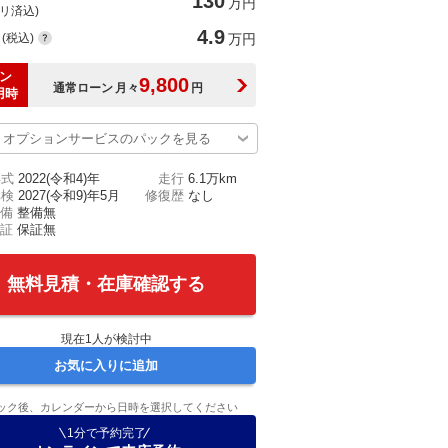
130
万円
(リ済込)
4.9
(税込)
万円
ン
9,800
通常ローン
月々
円
用時
オプションサービスのパックを見る
年式
2022(令和4)年
走行
6.1万km
車検
2027(令和9)年5月
修復歴
なし
備
整備無
証
保証無
無料見積・在庫確認する
現在
1
人が検討中
お気に入りに追加
ック後、カレンダーから日時を選択してください
1分で予約完了