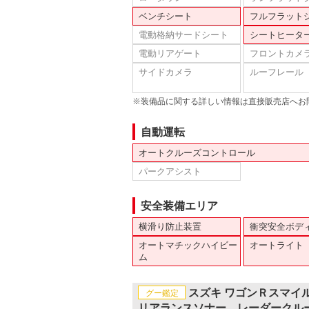
ベンチシート
フルフラット
電動格納サードシート
シートヒータ
電動リアゲート
フロントカメ
サイドカメラ
ルーフレール
※装備品に関する詳しい情報は直接販売店へお
自動運転
オートクルーズコントロール
パークアシスト
安全装備エリア
横滑り防止装置
衝突安全ボデ
オートマチックハイビー
オートライト
ム
スズキ ワゴンＲスマイ
グー鑑定
リアランスソナー レーダークル