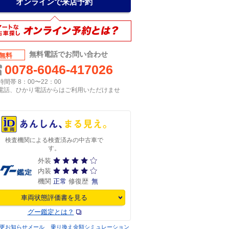
オンラインで来店予約
無料電話でお問い合わせ
無料
0078-6046-417026
間帯 8：00〜22：00
P電話、ひかり電話からはご利用いただけませ
検査機関による検査済みの中古車で
す。
外装
内装
機関
正常
修復歴
無
車両状態評価書を見る
グー鑑定とは？
更お知らせメール
乗り換え金額シミュレーション