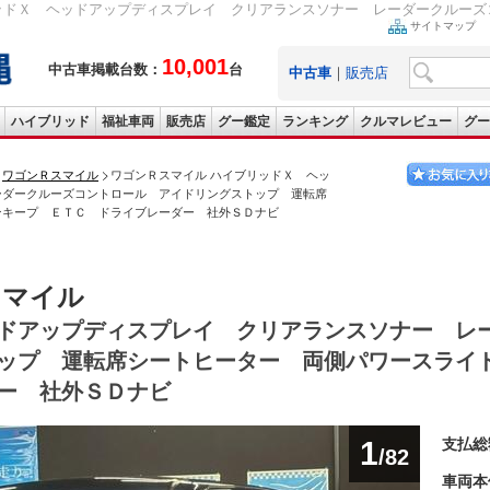
ッドＸ ヘッドアップディスプレイ クリアランスソナー レーダークルーズコ
サイトマップ
10,001
中古車掲載台数：
台
中古車
｜
販売店
ハイブリッド
福祉車両
販売店
グー鑑定
ランキング
クルマレビュー
グー
ワゴンＲスマイル
ワゴンＲスマイル ハイブリッドＸ ヘッ
ーダークルーズコントロール アイドリングストップ 運転席
ンキープ ＥＴＣ ドライブレーダー 社外ＳＤナビ
スマイル
ドアップディスプレイ クリアランスソナー レ
ップ 運転席シートヒーター 両側パワースライ
ー 社外ＳＤナビ
1
支払総
/82
車両本