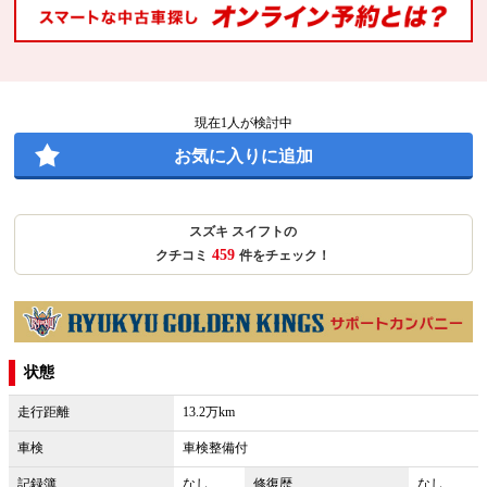
現在
1
人が検討中
お気に入りに追加
スズキ スイフトの
459
クチコミ
件をチェック！
状態
走行距離
13.2万km
車検
車検整備付
記録簿
なし
修復歴
なし