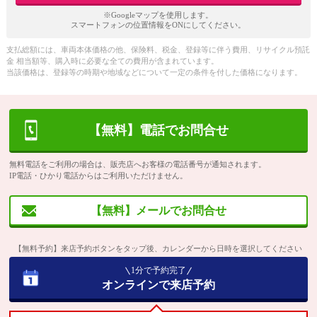
※Googleマップを使用します。
スマートフォンの位置情報をONにしてください。
支払総額には、車両本体価格の他、保険料、税金、登録等に伴う費用、リサイクル預託
金 相当額等、購入時に必要な全ての費用が含まれています。
当該価格は、登録等の時期や地域などについて一定の条件を付した価格になります。
【無料】電話でお問合せ
無料電話をご利用の場合は、販売店へお客様の電話番号が通知されます。
IP電話・ひかり電話からはご利用いただけません。
【無料】メールでお問合せ
【無料予約】来店予約ボタンをタップ後、カレンダーから日時を選択してください
1分で予約完了
オンラインで来店予約