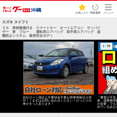
お気に入り
閲覧履歴
メニュー
スズキ スイフト
ＸＧ 車検整備付き スマートキー オートエアコン サンバイ
ザー 青 ブルー 運転席エアバッグ 助手席エアバッグ 盗
難防止システム 衝突安全ボディ
1
/
79
自社ローン保証人不要頭金不要お得車両毎日入荷
『審査が不安
中！！まずはお問い合わせください！ぴったりの
産、債務整理
車がきっとあります！
が必要…でも
めているあな