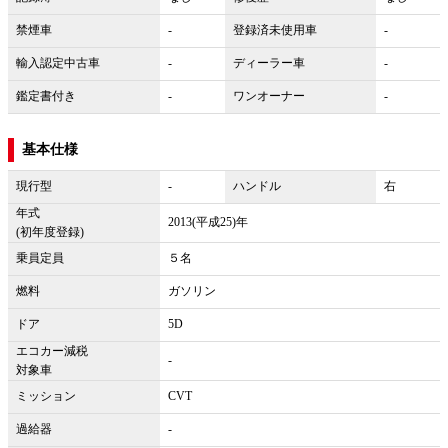
禁煙車
-
登録済未使用車
-
輸入認定中古車
-
ディーラー車
-
鑑定書付き
-
ワンオーナー
-
基本仕様
現行型
-
ハンドル
右
年式
2013(平成25)年
(初年度登録)
乗員定員
５名
燃料
ガソリン
ドア
5D
エコカー減税
-
対象車
ミッション
CVT
過給器
-