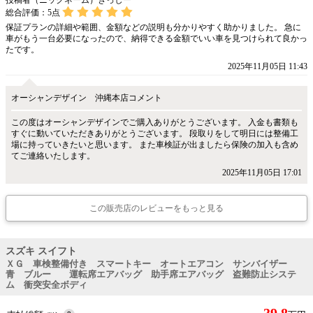
投稿者（ニックネーム）きっしー
総合評価：
5
点
保証プランの詳細や範囲、金額などの説明も分かりやすく助かりました。 急に
車がもう一台必要になったので、納得できる金額でいい車を見つけられて良かっ
たです。
2025年11月05日 11:43
オーシャンデザイン 沖縄本店コメント
この度はオーシャンデザインでご購入ありがとうございます。 入金も書類も
すぐに動いていただきありがとうございます。 段取りをして明日には整備工
場に持っていきたいと思います。 また車検証が出ましたら保険の加入も含め
てご連絡いたします。
2025年11月05日 17:01
この販売店のレビューをもっと見る
スズキ スイフト
ＸＧ 車検整備付き スマートキー オートエアコン サンバイザー
青 ブルー 運転席エアバッグ 助手席エアバッグ 盗難防止システ
ム 衝突安全ボディ