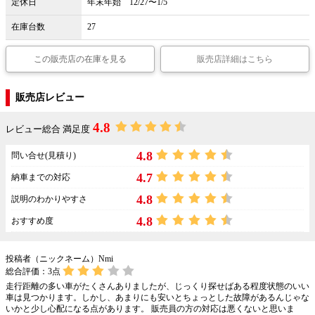
定休日
年末年始 12/27〜1/5
在庫台数
27
この販売店の在庫を見る
販売店詳細はこちら
販売店レビュー
4.8
レビュー総合 満足度
4.8
問い合せ(見積り)
4.7
納車までの対応
4.8
説明のわかりやすさ
4.8
おすすめ度
投稿者（ニックネーム）Nmi
総合評価：
3
点
走行距離の多い車がたくさんありましたが、じっくり探せばある程度状態のいい
車は見つかります。しかし、あまりにも安いとちょっとした故障があるんじゃな
いかと少し心配になる点があります。 販売員の方の対応は悪くないと思いま