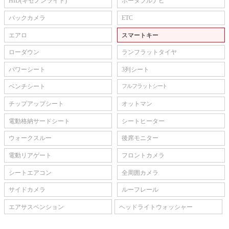
HID(キセノンライト)
ポータブルナビ
バックカメラ
ETC
エアロ
スマートキー
ローダウン
ランフラットタイヤ
パワーシート
3列シート
ベンチシート
フルフラットシート
チップアップシート
オットマン
電動格納サードシート
シートヒーター
ウォークスルー
後席モニター
電動リアゲート
フロントカメラ
シートエアコン
全周囲カメラ
サイドカメラ
ルーフレール
エアサスペンション
ヘッドライトウォッシャー