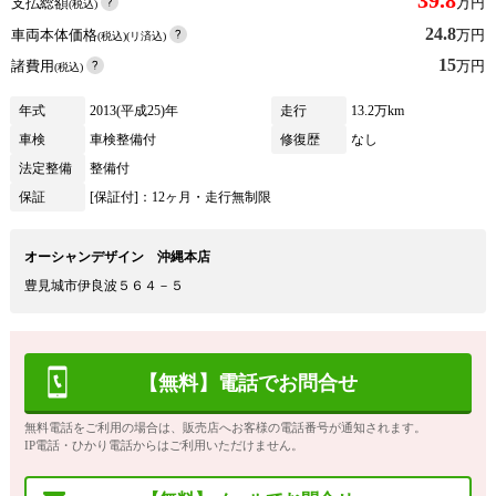
39.8
支払総額
万円
(税込)
24.8
車両本体価格
万円
(税込)(リ済込)
15
諸費用
万円
(税込)
年式
2013(平成25)年
走行
13.2万km
車検
車検整備付
修復歴
なし
法定整備
整備付
保証
[保証付]：12ヶ月・走行無制限
オーシャンデザイン 沖縄本店
豊見城市伊良波５６４－５
【無料】電話でお問合せ
無料電話をご利用の場合は、販売店へお客様の電話番号が通知されます。
IP電話・ひかり電話からはご利用いただけません。