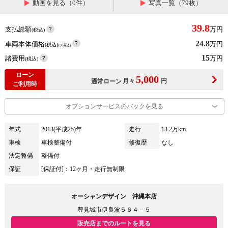
動画を見る（0件）
写真一覧（79枚）
39.8
支払総額
万円
(税込)
24.8
車両本体価格
万円
(税込)
(リ済込)
15
諸費用
万円
(税込)
ローン
5,000
月々
円
通常ローン
ご利用時
オプションサービスのパックを見る
年式
2013(平成25)年
走行
13.2万km
車検
車検整備付
修復歴
なし
法定整備
整備付
保証
[保証付]：12ヶ月・走行無制限
オーシャンデザイン 沖縄本店
豊見城市伊良波５６４－５
販売店までのルートを見る