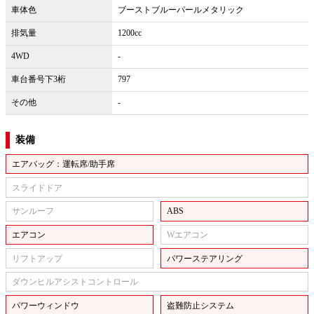
車体色
ブーストブルーパールメタリック
排気量
1200cc
4WD
-
車台番号下3桁
797
その他
-
装備
エアバッグ：運転席/助手席
スライドドア
サンルーフ
ABS
エアコン
Wエアコン
リフトアップ
パワーステアリング
ダウンヒルアシストコントロール
パワーウィンドウ
盗難防止システム