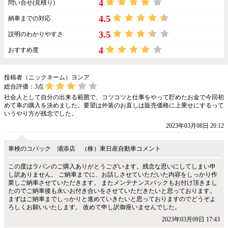
4
問い合せ(見積り)
4.5
納車までの対応
3.5
説明のわかりやすさ
4
おすすめ度
投稿者（ニックネーム）ヨンア
総合評価：
3
点
社会人として自分の出来る範囲で、コツコツと仕事をやって貯めたお金で今回初
めて車の購入を決めました。要望は外装のお直しは販売価格に上乗せにするって
いうやり方が残念でした。
2023年03月08日 20:12
車検のコバック 浦添店 （株）東日産自動車コメント
この度はラパンのご購入ありがとうございます。残念な思いにしてしまい申
し訳ありません。 ご納車までに、お話しさせていただいた内容をしっかり作
業しご納車させていただきます。 またメンテナンスパックもお付け頂きまし
たのでご納車後も永いお付き合いをさせていただきたいと思っております。
まずはご納車までしっかりと進めていきたいと思っておりますのでどうぞよ
ろしくお願いいたします。 改めて申し訳御座いませんでした。
2023年03月09日 17:43