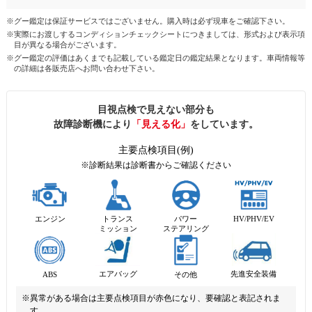
※グー鑑定は保証サービスではございません。購入時は必ず現車をご確認下さい。
※実際にお渡しするコンディションチェックシートにつきましては、形式および表示項
目が異なる場合がございます。
※グー鑑定の評価はあくまでも記載している鑑定日の鑑定結果となります。車両情報等
の詳細は各販売店へお問い合わせ下さい。
目視点検で見えない部分も
故障診断機により
「見える化」
をしています。
主要点検項目(例)
※診断結果は診断書からご確認ください
エンジン
トランス
パワー
HV/PHV/EV
ミッション
ステアリング
先進安全装備
エアバッグ
ABS
その他
※異常がある場合は主要点検項目が赤色になり、要確認と表記されま
す。