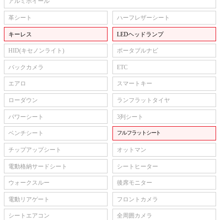
アルミホイール
革シート
ハーフレザーシート
キーレス
LEDヘッドランプ
HID(キセノンライト)
ポータブルナビ
バックカメラ
ETC
エアロ
スマートキー
ローダウン
ランフラットタイヤ
パワーシート
3列シート
ベンチシート
フルフラットシート
チップアップシート
オットマン
電動格納サードシート
シートヒーター
ウォークスルー
後席モニター
電動リアゲート
フロントカメラ
シートエアコン
全周囲カメラ