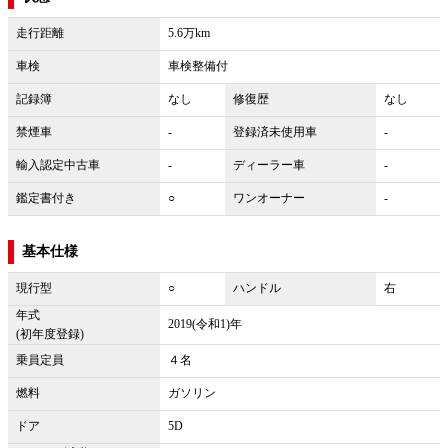
走行距離
5.6万km
車検
車検整備付
記録簿
なし
修復歴
なし
禁煙車
-
登録済未使用車
-
輸入認定中古車
-
ディーラー車
-
鑑定書付き
○
ワンオーナー
-
基本仕様
現行型
○
ハンドル
右
年式
2019(令和1)年
(初年度登録)
乗員定員
４名
燃料
ガソリン
ドア
5D