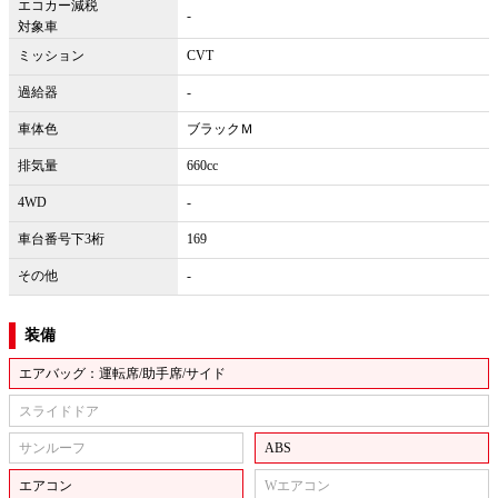
エコカー減税
-
対象車
ミッション
CVT
過給器
-
車体色
ブラックＭ
排気量
660cc
4WD
-
車台番号下3桁
169
その他
-
装備
エアバッグ：運転席/助手席/サイド
スライドドア
サンルーフ
ABS
エアコン
Wエアコン