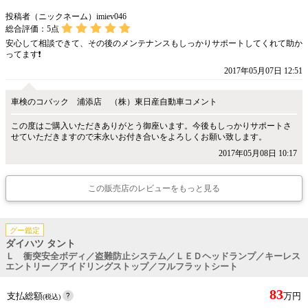
投稿者（ニックネーム）imiev046
総合評価：
5
点
安心して相談できて、その後のメンテナンスもしっかりサポートしてくれて助か
ってます❗
2017年05月07日 12:51
車検のコバック 浦添店 （株）東日産自動車コメント
この度はご購入いただきありがとう御座います。今後もしっかりサポートさ
せていただきますので末永いお付き合いをよろしくお願い致します。
2017年05月08日 10:17
この販売店のレビューをもっと見る
グー鑑定
ダイハツ タント
Ｌ 衝突安全ボディ／盗難防止システム／ＬＥＤヘッドランプ／キーレス
エントリー／アイドリングストップ／フルフラットシート
83
支払総額
万円
(税込)