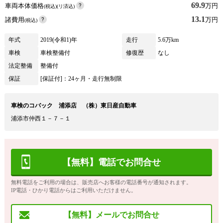
69.9
車両本体価格
万円
(税込)(リ済込)
13.1
諸費用
万円
(税込)
年式
2019(令和1)年
走行
5.6万km
車検
車検整備付
修復歴
なし
法定整備
整備付
保証
[保証付]：24ヶ月・走行無制限
車検のコバック 浦添店 （株）東日産自動車
浦添市仲西１－７－１
【無料】電話でお問合せ
無料電話をご利用の場合は、販売店へお客様の電話番号が通知されます。
IP電話・ひかり電話からはご利用いただけません。
【無料】メールでお問合せ