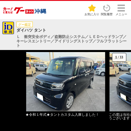
お気に入り
閲覧履歴
メニュー
グー鑑定
ダイハツ タント
Ｌ 衝突安全ボディ／盗難防止システム／ＬＥＤヘッドランプ／
キーレスエントリー／アイドリングストップ／フルフラットシー
ト
1
/
33
★令和１年式★タントカスタム入庫しました！
この度は当社
うございます