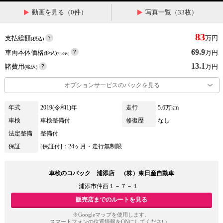
動画を見る（0件）
写真一覧（33枚）
83
支払総額
万円
(税込)
69.9
車両本体価格
万円
(税込)
(リ済込)
13.1
諸費用
万円
(税込)
オプションサービスのパックを見る
年式
2019(令和1)年
走行
5.6万km
車検
車検整備付
修復歴
なし
法定整備
整備付
保証
[保証付]：24ヶ月・走行無制限
車検のコバック 浦添店 （株）東日産自動車
浦添市仲西１－７－１
販売店までのルートを見る
※Googleマップを使用します。
スマートフォンの位置情報をONにしてください。