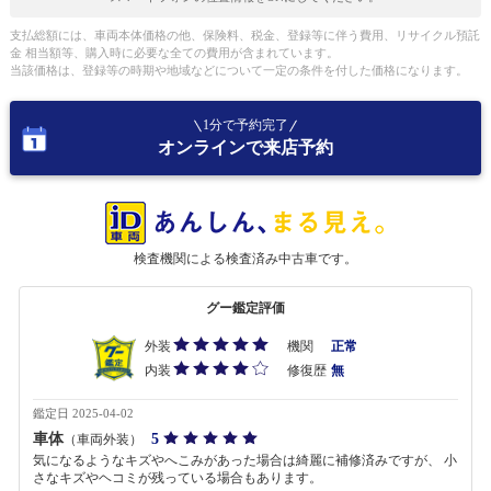
支払総額には、車両本体価格の他、保険料、税金、登録等に伴う費用、リサイクル預託
金 相当額等、購入時に必要な全ての費用が含まれています。
当該価格は、登録等の時期や地域などについて一定の条件を付した価格になります。
1分で予約完了
オンラインで来店予約
検査機関による検査済み中古車です。
グー鑑定評価
外装
機関
正常
内装
修復歴
無
鑑定日 2025-04-02
車体
5
（車両外装）
気になるようなキズやへこみがあった場合は綺麗に補修済みですが、 小
さなキズやヘコミが残っている場合もあります。