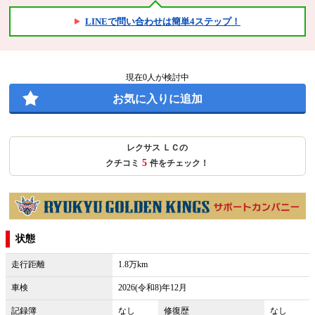
LINEで問い合わせは簡単4ステップ！
現在
0
人が検討中
お気に入りに追加
レクサス ＬＣの
5
クチコミ
件をチェック！
状態
走行距離
1.8万km
車検
2026(令和8)年12月
記録簿
なし
修復歴
なし