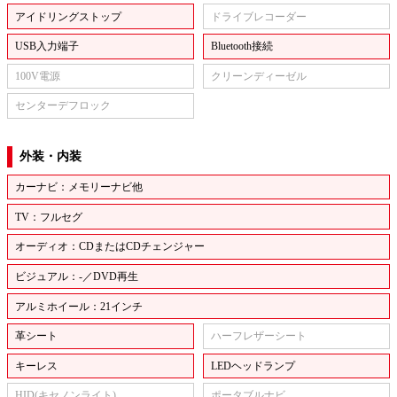
アイドリングストップ
ドライブレコーダー
USB入力端子
Bluetooth接続
100V電源
クリーンディーゼル
センターデフロック
外装・内装
カーナビ：メモリーナビ他
TV：フルセグ
オーディオ：CDまたはCDチェンジャー
ビジュアル：-／DVD再生
アルミホイール：21インチ
革シート
ハーフレザーシート
キーレス
LEDヘッドランプ
HID(キセノンライト)
ポータブルナビ