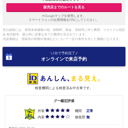
販売店までのルートを見る
※Googleマップを使用します。
スマートフォンの位置情報をONにしてください。
支払総額には、車両本体価格の他、保険料、税金、登録等に伴う費用、リサイクル預託
金 相当額等、購入時に必要な全ての費用が含まれています。
当該価格は、登録等の時期や地域などについて一定の条件を付した価格になります。
1分で予約完了
オンラインで来店予約
検査機関による検査済み中古車です。
グー鑑定評価
外装
機関
正常
内装
修復歴
無