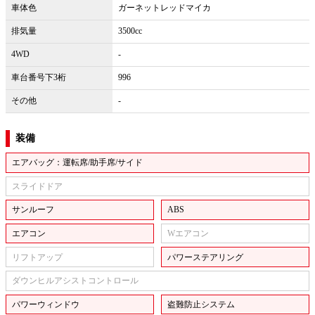
車体色
ガーネットレッドマイカ
排気量
3500cc
4WD
-
車台番号下3桁
996
その他
-
装備
エアバッグ：運転席/助手席/サイド
スライドドア
サンルーフ
ABS
エアコン
Wエアコン
リフトアップ
パワーステアリング
ダウンヒルアシストコントロール
パワーウィンドウ
盗難防止システム