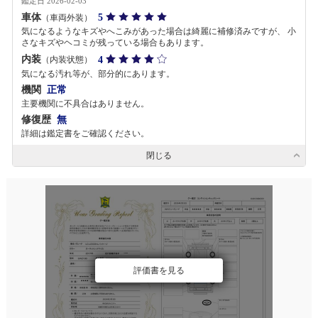
鑑定日 2026-02-03
車体
5
（車両外装）
気になるようなキズやへこみがあった場合は綺麗に補修済みですが、 小
さなキズやヘコミが残っている場合もあります。
内装
4
（内装状態）
気になる汚れ等が、部分的にあります。
機関
正常
主要機関に不具合はありません。
修復歴
無
詳細は鑑定書をご確認ください。
閉じる
評価書を見る