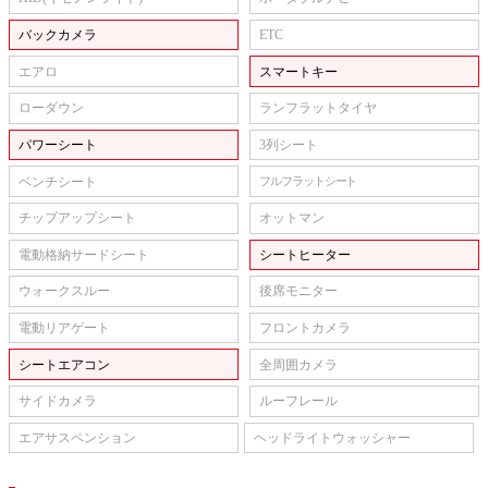
バックカメラ
ETC
エアロ
スマートキー
ローダウン
ランフラットタイヤ
パワーシート
3列シート
ベンチシート
フルフラットシート
チップアップシート
オットマン
電動格納サードシート
シートヒーター
ウォークスルー
後席モニター
電動リアゲート
フロントカメラ
シートエアコン
全周囲カメラ
サイドカメラ
ルーフレール
エアサスペンション
ヘッドライトウォッシャー