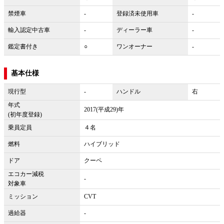
禁煙車
-
登録済未使用車
-
輸入認定中古車
-
ディーラー車
-
鑑定書付き
○
ワンオーナー
-
基本仕様
現行型
-
ハンドル
右
年式
2017(平成29)年
(初年度登録)
乗員定員
４名
燃料
ハイブリッド
ドア
クーペ
エコカー減税
-
対象車
ミッション
CVT
過給器
-