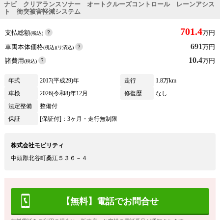
ナビ クリアランスソナー オートクルーズコントロール レーンアシス
ト 衝突被害軽減システム
701.4
支払総額
万円
(税込)
691
車両本体価格
万円
(税込)(リ済込)
10.4
諸費用
万円
(税込)
年式
2017(平成29)年
走行
1.8万km
車検
2026(令和8)年12月
修復歴
なし
法定整備
整備付
保証
[保証付]：3ヶ月・走行無制限
株式会社モビリティ
中頭郡北谷町桑江５３６－４
【無料】電話でお問合せ