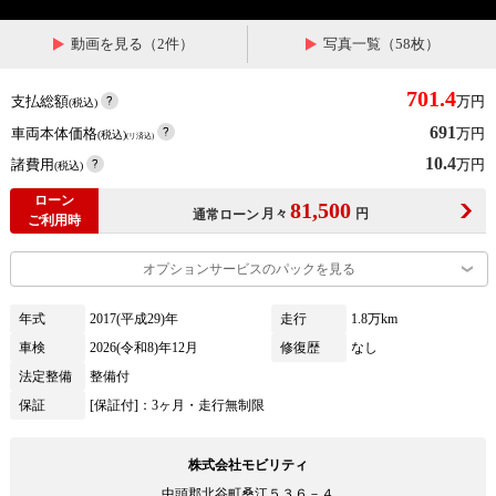
動画を見る（2件）
写真一覧（58枚）
701.4
支払総額
万円
(税込)
691
車両本体価格
万円
(税込)
(リ済込)
10.4
諸費用
万円
(税込)
ローン
81,500
月々
円
通常ローン
ご利用時
オプションサービスのパックを見る
年式
2017(平成29)年
走行
1.8万km
車検
2026(令和8)年12月
修復歴
なし
法定整備
整備付
保証
[保証付]：3ヶ月・走行無制限
株式会社モビリティ
中頭郡北谷町桑江５３６－４