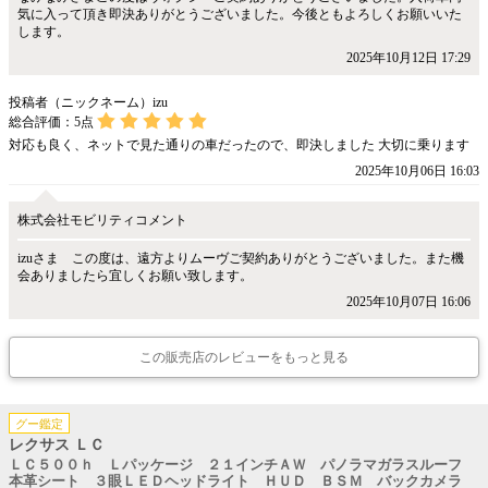
気に入って頂き即決ありがとうございました。今後ともよろしくお願いいた
します。
2025年10月12日 17:29
投稿者（ニックネーム）izu
総合評価：
5
点
対応も良く、ネットで見た通りの車だったので、即決しました 大切に乗ります
2025年10月06日 16:03
株式会社モビリティコメント
izuさま この度は、遠方よりムーヴご契約ありがとうございました。また機
会ありましたら宜しくお願い致します。
2025年10月07日 16:06
この販売店のレビューをもっと見る
グー鑑定
レクサス ＬＣ
ＬＣ５００ｈ Ｌパッケージ ２１インチＡＷ パノラマガラスルーフ
本革シート ３眼ＬＥＤヘッドライト ＨＵＤ ＢＳＭ バックカメラ