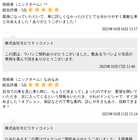
投稿者（ニックネーム）^^
総合評価：
5
点
親身になっていただいて、車に詳しくなかったけどとても分かりやすく素敵な車
と出会えました！ありがとうございました！
2025年10月16日 13:17
株式会社モビリティコメント
この度は、ラパンご契約ありがとうございました。数あるラパンより当店の
車両を選んで頂きありがとうございます。
2025年10月17日 11:46
投稿者（ニックネーム）なみなみ
総合評価：
5
点
目当ての車を見に来た時に、ちょうど決まってしまったのですが、要望を聞いて
いただき、次に入ってくるという情報をいただき、それがドンピシャで、すぐ決
めました！オプション、保証などの丁寧な案内、話しやすさもあり、信頼できま
す！
2025年10月11日 15:24
株式会社モビリティコメント
なみなみさまこの度はヴォクシーご契約ありがとうございました。入荷車両