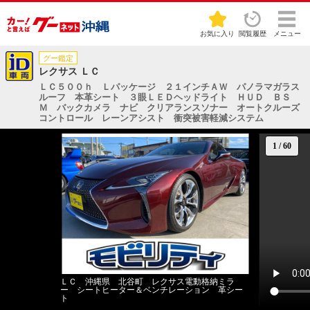
お気に入り
閲覧履歴
メニュー
グー鑑定
レクサス ＬＣ
ＬＣ５００ｈ Ｌパッケージ ２１インチＡＷ パノラマガラス
ルーフ 本革シート ３眼ＬＥＤヘッドライト ＨＵＤ ＢＳ
Ｍ バックカメラ ナビ クリアランスソナー オートクルーズ
コントロール レーンアシスト 衝突被害軽減システム
1
/
60
ＬＣ 沖縄県 北谷町 レクサス電動格納ミラ
ー シートヒーター＆ベンチレーション 革シー
ト