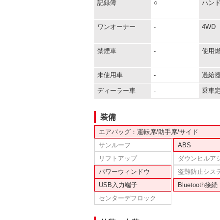
記録簿
○
ハン
ワンオーナー
-
4WD
禁煙車
-
使用
未使用車
-
過給
ディーラー車
-
乗車
装備
エアバッグ：運転席/助手席/サイド
サンルーフ
ABS
リフトアップ
ダウンヒルア
パワーウィンドウ
盗難防止シス
USB入力端子
Bluetooth接続
センターデフロック