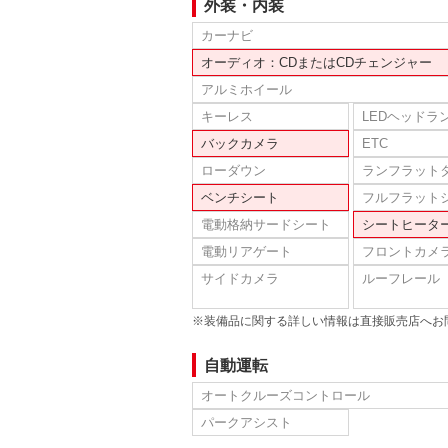
外装・内装
カーナビ
オーディオ：CDまたはCDチェンジャー
アルミホイール
キーレス
LEDヘッドラ
バックカメラ
ETC
ローダウン
ランフラット
ベンチシート
フルフラット
電動格納サードシート
シートヒータ
電動リアゲート
フロントカメ
サイドカメラ
ルーフレール
※装備品に関する詳しい情報は直接販売店へお
自動運転
オートクルーズコントロール
パークアシスト