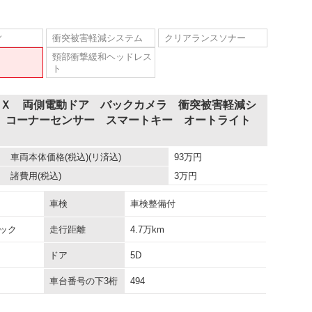
ィ
衝突被害軽減システム
クリアランスソナー
頸部衝撃緩和ヘッドレス
ト
ドＸ 両側電動ドア バックカメラ 衝突被害軽減シ
 コーナーセンサー スマートキー オートライト
車両本体価格
(税込)(リ済込)
93
万円
諸費用
(税込)
3
万円
車検
車検整備付
ック
走行距離
4.7万km
ドア
5D
車台番号の下3桁
494