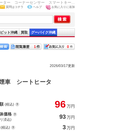
ター コーナーセンサー スマートキー...
質問はコチラ
ヘルプ
お気に入りに追加
ピット沖縄
買取
グーバイク沖縄
1
0
2026/03/17更新
煙車 シートヒータ
96
額
(税込)
万円
体価格
93
万円
(リ済込)
3
(税込)
万円