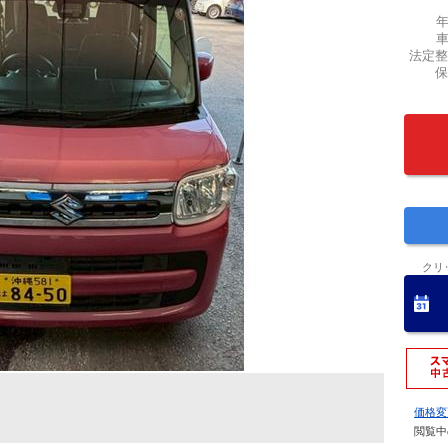
法定整
保
クリ
価格変
閲覧中