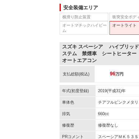
安全装備エリア
横滑り防止装置
衝突安全ボデ
オートマチックハイビー
オートライト
ム
スズキ スペーシア ハイブリッ
ステム 禁煙車 シートヒーター
オートエアコン
96
支払総額
(税込)
万円
年式(初度登録)
2019(平成31)年
車体色
チアフルピンクメタリ
排気
660cc
修復歴
修復歴なし
PRコメント
スペーシアＭＫ５３Ｓ