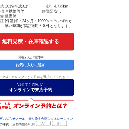
年式
2019(平成31)年
走行
4.7万km
車検
車検整備付
修復歴
なし
備
整備付
証
[保証付]：24ヶ月・10000km ※いずれか
早い時期が保証適用の条件となります。
無料見積・在庫確認する
現在
2
人が検討中
お気に入りに追加
ック後、カレンダーから日時を選択してください
1分で予約完了
オンラインで来店予約
更お知らせメール
乗り換え金額シミュレーション
の車両・店舗情報を印刷