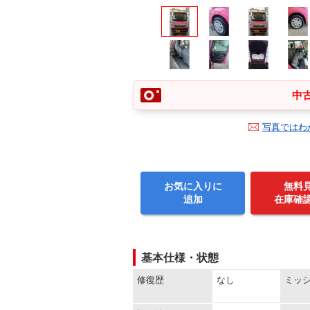
中古
写真ではわ
お気に入りに
無料
追加
在庫確
基本仕様・状態
修復歴
なし
ミッ