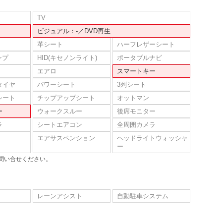
TV
ビジュアル：-／DVD再生
革シート
ハーフレザーシート
ンプ
HID(キセノンライト)
ポータブルナビ
エアロ
スマートキー
タイヤ
パワーシート
3列シート
シート
チップアップシート
オットマン
ー
ウォークスルー
後席モニター
ラ
シートエアコン
全周囲カメラ
エアサスペンション
ヘッドライトウォッシャ
ー
問い合せください。
レーンアシスト
自動駐車システム