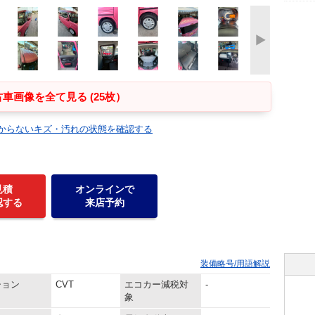
車画像を全て見る (25枚）
からないキズ・汚れの状態を確認する
見積
オンラインで
認する
来店予約
装備略号/用語解説
ション
CVT
エコカー減税対
-
象