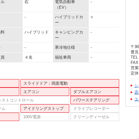
ドル
右
電気自動車
-
（EV）
-
ハイブリッドカ
○
ー
燃料
ハイブリッド
キャンピングカ
-
ー
〒90
器
-
寒冷地仕様
-
豊見
定員
４名
福祉車両
-
TEL 
FAX 
営業時
定休
スライドドア：両面電動
シ
エアコン
ダブルエアコン
店
ユ
シストコントロール
パワーステアリング
テム
アイドリングストップ
ドライブレコーダー
100V電源
クリーンディーゼル