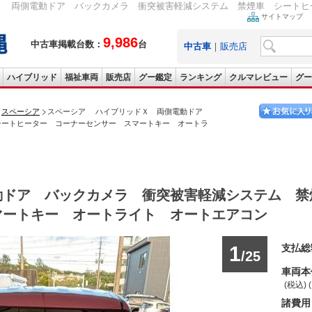
Ｘ 両側電動ドア バックカメラ 衝突被害軽減システム 禁煙車 シートヒー
サイトマップ
9,986
中古車掲載台数：
台
中古車
｜
販売店
ハイブリッド
福祉車両
販売店
グー鑑定
ランキング
クルマレビュー
グー
スペーシア
スペーシア ハイブリッドＸ 両側電動ドア
シートヒーター コーナーセンサー スマートキー オートラ
ドア バックカメラ 衝突被害軽減システム 禁
マートキー オートライト オートエアコン
1
支払総
/25
車両本
(税込) 
諸費用