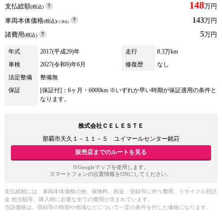
148
支払総額
万円
(税込)
143
車両本体価格
万円
(税込)
(リ済込)
5
諸費用
万円
(税込)
年式
2017(平成29)年
走行
8.3万km
車検
2027(令和9)年6月
修復歴
なし
法定整備
整備無
保証
[保証付]：6ヶ月・6000km ※いずれか早い時期が保証適用の条件と
なります。
株式会社ＣＥＬＥＳＴＥ
那覇市天久１－１１－５ ユイマールセンター銘苅
販売店までのルートを見る
※Googleマップを使用します。
スマートフォンの位置情報をONにしてください。
支払総額には、車両本体価格の他、保険料、税金、登録等に伴う費用、リサイクル預託
金 相当額等、購入時に必要な全ての費用が含まれています。
当該価格は、登録等の時期や地域などについて一定の条件を付した価格になります。