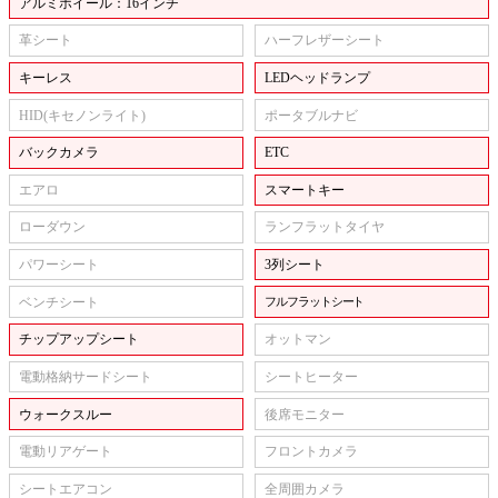
アルミホイール：16インチ
革シート
ハーフレザーシート
キーレス
LEDヘッドランプ
HID(キセノンライト)
ポータブルナビ
バックカメラ
ETC
エアロ
スマートキー
ローダウン
ランフラットタイヤ
パワーシート
3列シート
ベンチシート
フルフラットシート
チップアップシート
オットマン
電動格納サードシート
シートヒーター
ウォークスルー
後席モニター
電動リアゲート
フロントカメラ
シートエアコン
全周囲カメラ