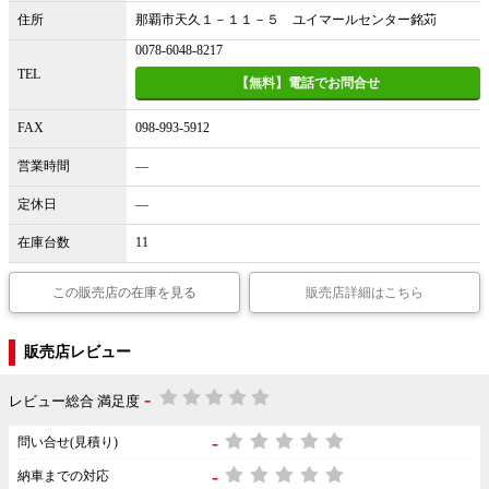
住所
那覇市天久１－１１－５ ユイマールセンター銘苅
0078-6048-8217
TEL
【無料】電話でお問合せ
FAX
098-993-5912
営業時間
―
定休日
―
在庫台数
11
この販売店の在庫を見る
販売店詳細はこちら
販売店レビュー
-
レビュー総合 満足度
-
問い合せ(見積り)
-
納車までの対応