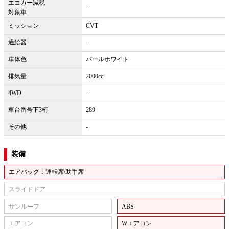
エコカー減税
-
対象車
ミッション
CVT
過給器
-
車体色
パールホワイト
排気量
2000cc
4WD
-
車台番号下3桁
289
その他
-
装備
エアバッグ：運転席/助手席
スライドドア
サンルーフ
ABS
エアコン
Wエアコン