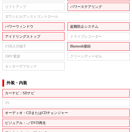
リフトアップ
パワーステアリング
ダウンヒルアシストコントロール
パワーウィンドウ
盗難防止システム
アイドリングストップ
ドライブレコーダー
USB入力端子
Bluetooth接続
100V電源
クリーンディーゼル
センターデフロック
外装・内装
カーナビ：SDナビ
TV
オーディオ：CDまたはCDチェンジャー
ビジュアル：-／DVD再生