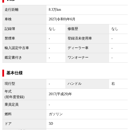
走行距離
8.3万km
車検
2027(令和9)年6月
記録簿
なし
修復歴
なし
禁煙車
-
登録済未使用車
-
輸入認定中古車
-
ディーラー車
-
鑑定書付き
-
ワンオーナー
-
基本仕様
現行型
-
ハンドル
右
年式
2017(平成29)年
(初年度登録)
乗員定員
-
燃料
ガソリン
ドア
5D