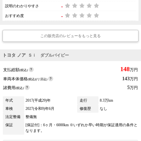
-
説明のわかりやすさ
-
おすすめ度
この販売店のレビューをもっと見る
トヨタ ノア
Ｓｉ ダブルバイビー
148
支払総額
万円
(税込)
143
車両本体価格
万円
(税込)(リ済込)
5
諸費用
万円
(税込)
年式
2017(平成29)年
走行
8.3万km
車検
2027(令和9)年6月
修復歴
なし
法定整備
整備無
保証
[保証付]：6ヶ月・6000km ※いずれか早い時期が保証適用の条件と
なります。