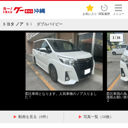
お気に入り
閲覧履歴
メニュー
トヨタ ノア
Ｓｉ ダブルバイビー
1
/
16
委託車両となります。人気車種のノア入りまし
委託車両の為
た！
連絡お願い致
２
動画を見る（0件）
写真一覧（16枚）