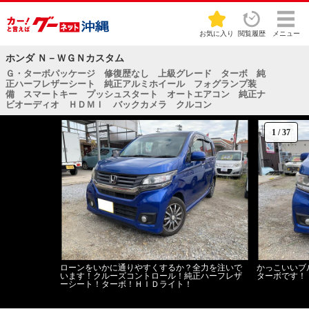
お気に入り
閲覧履歴
メニュー
ホンダ Ｎ－ＷＧＮカスタム
Ｇ・ターボパッケージ 修復歴なし 上級グレード ターボ 純
正ハーフレザーシート 純正アルミホイール フォグランプ装
備 スマートキー プッシュスタート オートエアコン 純正ナ
ビオーディオ ＨＤＭＩ バックカメラ クルコン
1
/
37
ローンをいかに通りやすくするか？全力を注いで
かっこいいブ
います！クルーズコントロール！純正ハーフレザ
ターボです！
ーシート！ターボ！ＨＩＤライト！