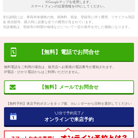
※Googleマップを使用します。
スマートフォンの位置情報をONにしてください。
支払総額には、車両本体価格の他、保険料、税金、登録等に伴う費用、リサイクル預託
金 相当額等、購入時に必要な全ての費用が含まれています。
当該価格は、登録等の時期や地域などについて一定の条件を付した価格になります。
【無料】電話でお問合せ
無料電話をご利用の場合は、販売店へお客様の電話番号が通知されます。
IP電話・ひかり電話からはご利用いただけません。
【無料】メールでお問合せ
【無料予約】来店予約ボタンをタップ後、カレンダーから日時を選択してください
1分で予約完了
オンラインで来店予約