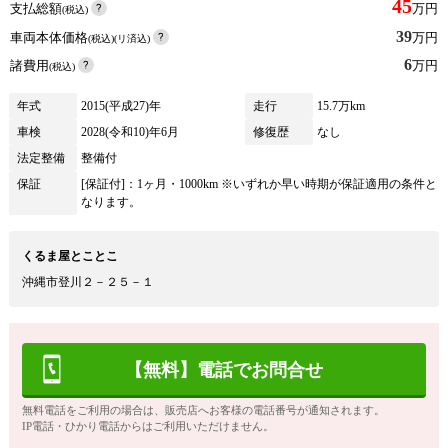
45
支払総額
万円
(税込)
39
車両本体価格
万円
(税込)(リ済込)
6
諸費用
万円
(税込)
年式
2015(平成27)年
走行
15.7万km
車検
2028(令和10)年6月
修復歴
なし
法定整備
整備付
保証
[保証付]：1ヶ月・1000km ※いずれか早い時期が保証適用の条件と
なります。
くるま屋とことこ
沖縄市登川２－２５－１
【無料】電話でお問合せ
無料電話をご利用の場合は、販売店へお客様の電話番号が通知されます。
IP電話・ひかり電話からはご利用いただけません。