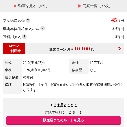
動画を見る（0件）
写真一覧（37枚）
45
支払総額
万円
(税込)
39
車両本体価格
万円
(税込)
(リ済込)
6
諸費用
万円
(税込)
ローン
10,100
月々
円
通常ローン
ご利用時
年式
2015(平成27)年
走行
15.7万km
車検
2028(令和10)年6月
修復歴
なし
法定整備
整備付
保証
[保証付]：1ヶ月・1000km ※いずれか早い時期が保証適用の条件と
なります。
くるま屋とことこ
沖縄市登川２－２５－１
販売店までのルートを見る