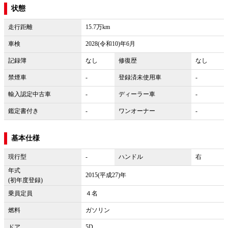
状態
走行距離
15.7万km
車検
2028(令和10)年6月
記録簿
なし
修復歴
なし
禁煙車
-
登録済未使用車
-
輸入認定中古車
-
ディーラー車
-
鑑定書付き
-
ワンオーナー
-
基本仕様
現行型
-
ハンドル
右
年式
2015(平成27)年
(初年度登録)
乗員定員
４名
燃料
ガソリン
ドア
5D