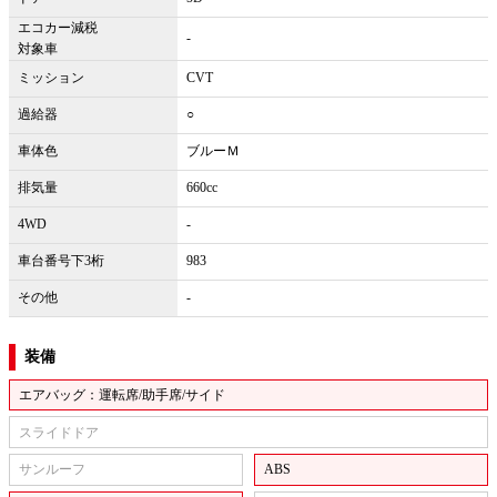
エコカー減税
-
対象車
ミッション
CVT
過給器
○
車体色
ブルーＭ
排気量
660cc
4WD
-
車台番号下3桁
983
その他
-
装備
エアバッグ：運転席/助手席/サイド
スライドドア
サンルーフ
ABS