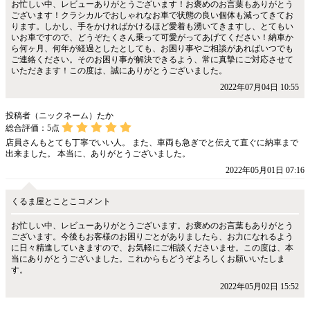
お忙しい中、レビューありがとうございます！お褒めのお言葉もありがとう
ございます！クラシカルでおしゃれなお車で状態の良い個体も減ってきてお
ります。しかし、手をかければかけるほど愛着も湧いてきますし、とてもい
いお車ですので、どうぞたくさん乗って可愛がってあげてください！納車か
ら何ヶ月、何年が経過としたとしても、お困り事やご相談があればいつでも
ご連絡ください。そのお困り事が解決できるよう、常に真摯にご対応させて
いただきます！この度は、誠にありがとうございました。
2022年07月04日 10:55
投稿者（ニックネーム）たか
総合評価：
5
点
店員さんもとても丁寧でいい人。 また、車両も急ぎでと伝えて直ぐに納車まで
出来ました。 本当に、ありがとうございました。
2022年05月01日 07:16
くるま屋とことこコメント
お忙しい中、レビューありがとうございます。お褒めのお言葉もありがとう
ございます。今後もお客様のお困りごとがありましたら、お力になれるよう
に日々精進していきますので、お気軽にご相談くださいませ。この度は、本
当にありがとうございました。これからもどうぞよろしくお願いいたしま
す。
2022年05月02日 15:52