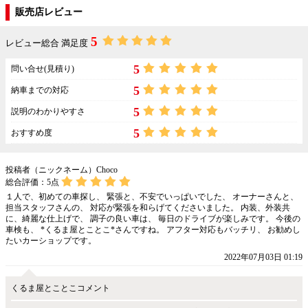
販売店レビュー
5
レビュー総合 満足度
5
問い合せ(見積り)
5
納車までの対応
5
説明のわかりやすさ
5
おすすめ度
投稿者（ニックネーム）Choco
総合評価：
5
点
１人で、初めての車探し、 緊張と、不安でいっぱいでした、 オーナーさんと、
担当スタッフさんの、 対応が緊張を和らげてくださいました。 内装、外装共
に、綺麗な仕上げで、 調子の良い車は、 毎日のドライブが楽しみです。 今後の
車検も、 *くるま屋とことこ*さんですね。 アフター対応もバッチリ、 お勧めし
たいカーショップです。
2022年07月03日 01:19
くるま屋とことこコメント