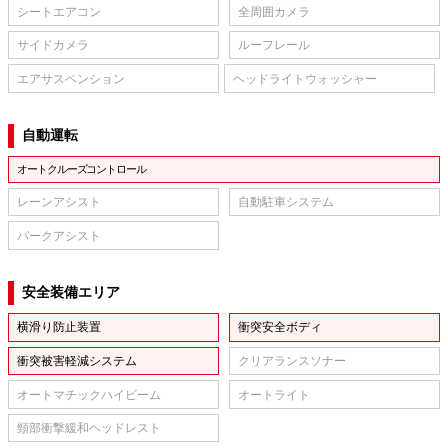
シートエアコン
全周囲カメラ
サイドカメラ
ルーフレール
エアサスペンション
ヘッドライトウォッシャー
自動運転
オートクルーズコントロール
レーンアシスト
自動駐車システム
パークアシスト
安全装備エリア
横滑り防止装置
衝突安全ボディ
衝突被害軽減システム
クリアランスソナー
オートマチックハイビーム
オートライト
頸部衝撃緩和ヘッドレスト