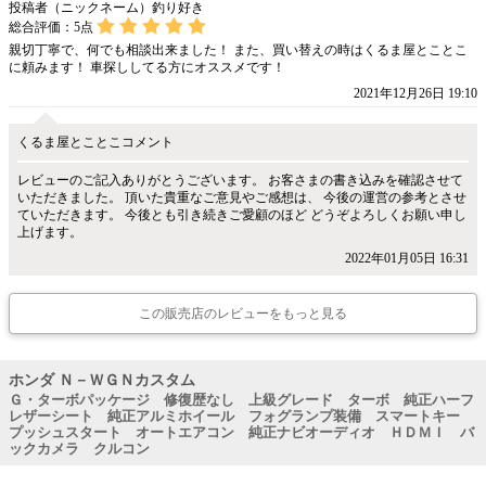
投稿者（ニックネーム）釣り好き
総合評価：
5
点
親切丁寧で、何でも相談出来ました！ また、買い替えの時はくるま屋とことこ
に頼みます！ 車探ししてる方にオススメです！
2021年12月26日 19:10
くるま屋とことこコメント
レビューのご記入ありがとうございます。 お客さまの書き込みを確認させて
いただきました。 頂いた貴重なご意見やご感想は、 今後の運営の参考とさせ
ていただきます。 今後とも引き続きご愛顧のほど どうぞよろしくお願い申し
上げます。
2022年01月05日 16:31
この販売店のレビューをもっと見る
ホンダ Ｎ－ＷＧＮカスタム
Ｇ・ターボパッケージ 修復歴なし 上級グレード ターボ 純正ハーフ
レザーシート 純正アルミホイール フォグランプ装備 スマートキー
プッシュスタート オートエアコン 純正ナビオーディオ ＨＤＭＩ バ
ックカメラ クルコン